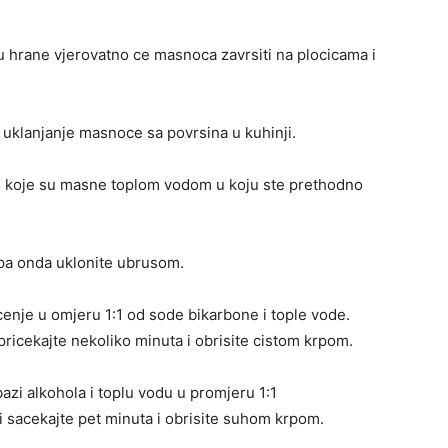
u hrane vjerovatno ce masnoca zavrsiti na plocicama i
 uklanjanje masnoce sa povrsina u kuhinji.
e koje su masne toplom vodom u koju ste prethodno
pa onda uklonite ubrusom.
enje u omjeru 1:1 od sode bikarbone i tople vode.
ricekajte nekoliko minuta i obrisite cistom krpom.
azi alkohola i toplu vodu u promjeru 1:1
sacekajte pet minuta i obrisite suhom krpom.