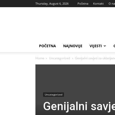
Thursday, August 6, 2026
Početna
Kontakt
O n
Vas
glas
POČETNA
NAJNOVIJE
VIJESTI
Home
Uncategorized
Genijalni savjeti za uklanj
Uncategorized
Genijalni sav