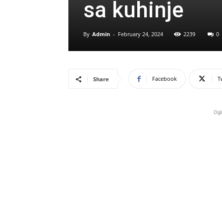
sa kuhinje
By
Admin
-
February 24, 2024
2239
0
Facebook
T
Share
Ogl