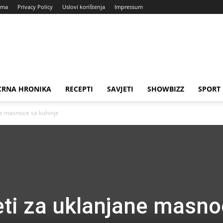
ama
Privacy Policy
Uslovi korištenja
Impressum
CRNA HRONIKA
RECEPTI
SAVJETI
SHOWBIZZ
SPORT
ane masnoce sa kuhinje
jeti za uklanjane masn