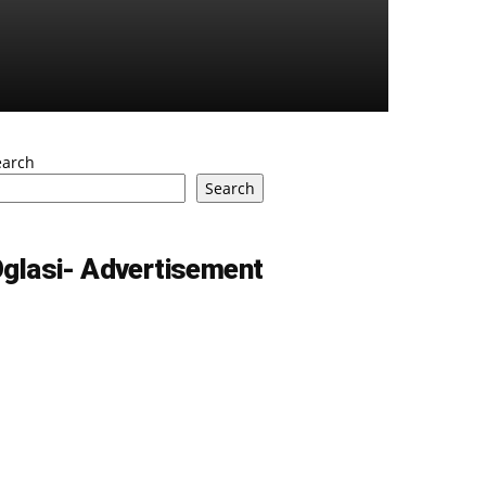
earch
Search
glasi- Advertisement