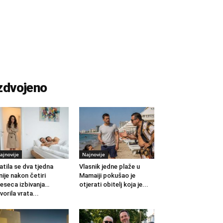
zdvojeno
ajnovije
Najnovije
atila se dva tjedna
Vlasnik jedne plaže u
nije nakon četiri
Mamaiji pokušao je
eseca izbivanja…
otjerati obitelj koja je...
vorila vrata...