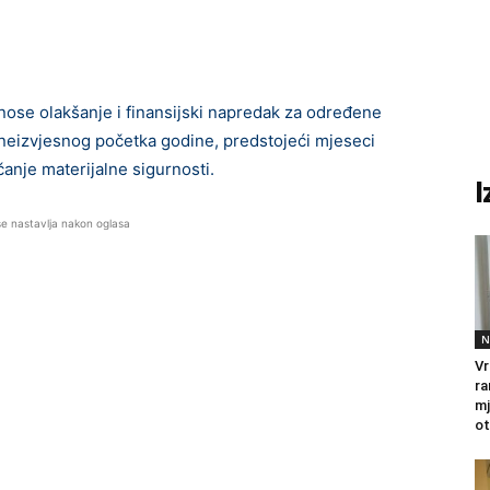
nose olakšanje i finansijski napredak za određene
neizvjesnog početka godine, predstojeći mjeseci
čanje materijalne sigurnosti.
I
se nastavlja nakon oglasa
N
Vr
ra
mj
ot