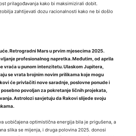
st prilagođavanja kako bi maksimizirali dobit.
bilja zahtijevati dozu racionalnosti kako ne bi došlo
juće. Retrogradni Mars u prvim mjesecima 2025.
avljanje profesionalnog napretka. Međutim, od aprila
 se vraća u punom intenzitetu. Ulaskom Jupitera,
araju se vrata brojnim novim prilikama koje mogu
kovi će privlačiti nove saradnje, poslovne ponude i
 posebno povoljan za pokretanje ličnih projekata,
vanja. Astrolozi savjetuju da Rakovi slijede svoju
lukama.
ova uobičajena optimistična energija bila je prigušena, a
na slika se mijenja, i druga polovina 2025. donosi