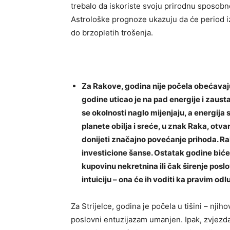
trebalo da iskoriste svoju prirodnu sposobno
Astrološke prognoze ukazuju da će period izo
do brzopletih trošenja.
Za Rakove, godina nije počela obećava
godine uticao je na pad energije i zaust
se okolnosti naglo mijenjaju, a energija
planete obilja i sreće, u znak Raka, otv
donijeti značajno povećanje prihoda. Ra
investicione šanse. Ostatak godine biće
kupovinu nekretnina ili čak širenje poslo
intuiciju – ona će ih voditi ka pravim od
Za Strijelce, godina je počela u tišini – njih
poslovni entuzijazam umanjen. Ipak, zvjezda