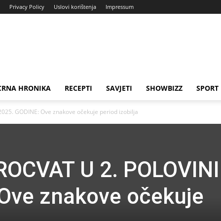
Privacy Policy
Uslovi korištenja
Impressum
CRNA HRONIKA
RECEPTI
SAVJETI
SHOWBIZZ
SPORT
025. GODINE: Ove znakove očekuje period izobilja
ROCVAT U 2. POLOVINI
Ove znakove očekuje