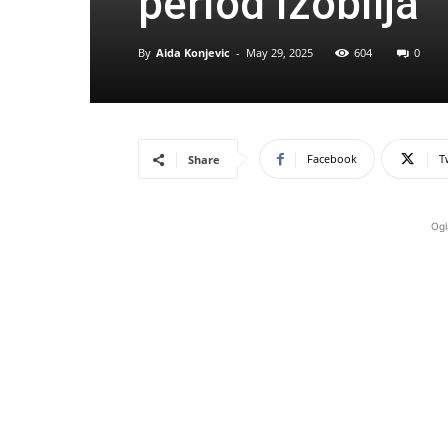
period izobilja
By
Aida Konjevic
-
May 29, 2025
604
0
Facebook
T
Share
Ogl