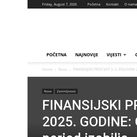
Friday, August 7, 2026
Početna
Kontakt
O nama
Vas
glas
POČETNA
NAJNOVIJE
VIJESTI
Home
Novo
FINANSIJSKI PROCVAT U 2. POLOVINI 2
Novo
Zanimljivosti
FINANSIJSKI P
2025. GODINE: 