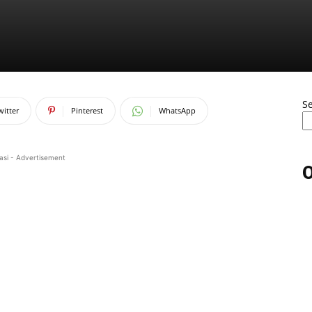
S
witter
Pinterest
WhatsApp
asi - Advertisement
O