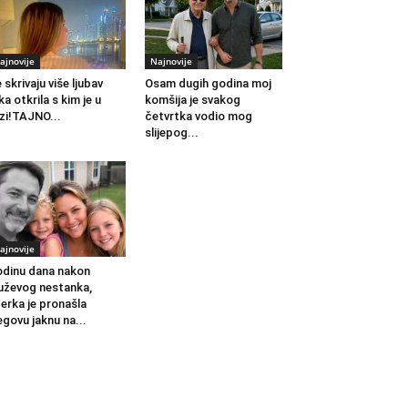
ajnovije
Najnovije
 skrivaju više ljubav
Osam dugih godina moj
ka otkrila s kim je u
komšija je svakog
zi!TAJNO...
četvrtka vodio mog
slijepog...
ajnovije
dinu dana nakon
ževog nestanka,
erka je pronašla
egovu jaknu na...