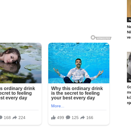
N
Ne
Ni
ve
N
Go
mu
kć
nj