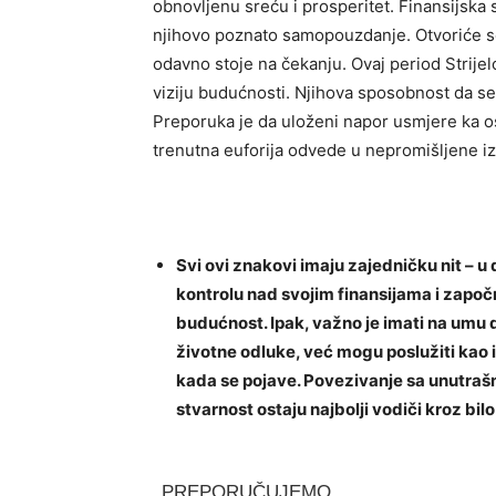
obnovljenu sreću i prosperitet. Finansijska si
njihovo poznato samopouzdanje. Otvoriće se
odavno stoje na čekanju. Ovaj period Strijel
viziju budućnosti. Njihova sposobnost da se 
Preporuka je da uloženi napor usmjere ka os
trenutna euforija odvede u nepromišljene i
Svi ovi znakovi imaju zajedničku nit – 
kontrolu nad svojim finansijama i započn
budućnost. Ipak, važno je imati na umu
životne odluke, već mogu poslužiti kao in
kada se pojave. Povezivanje sa unutrašn
stvarnost ostaju najbolji vodiči kroz bil