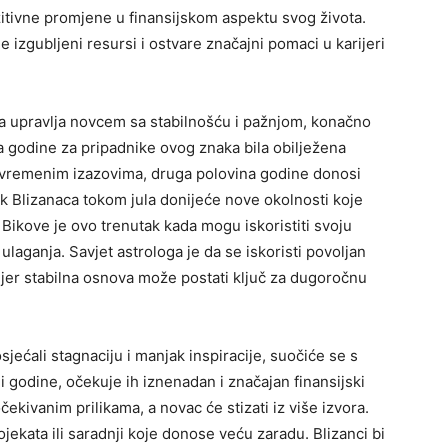
ozitivne promjene u finansijskom aspektu svog života.
izgubljeni resursi i ostvare značajni pomaci u karijeri
da upravlja novcem sa stabilnošću i pažnjom, konačno
ina godine za pripadnike ovog znaka bila obilježena
ovremenim izazovima, druga polovina godine donosi
k Blizanaca tokom jula donijeće nove okolnosti koje
Bikove je ovo trenutak kada mogu iskoristiti svoju
aganja. Savjet astrologa je da se iskoristi povoljan
, jer stabilna osnova može postati ključ za dugoročnu
jećali stagnaciju i manjak inspiracije, suočiće se s
 godine, očekuje ih iznenadan i značajan finansijski
ekivanim prilikama, a novac će stizati iz više izvora.
jekata ili saradnji koje donose veću zaradu. Blizanci bi