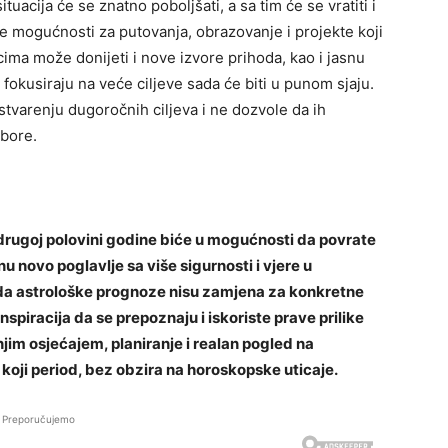
tuacija će se znatno poboljšati, a sa tim će se vratiti i
 mogućnosti za putovanja, obrazovanje i projekte koji
cima može donijeti i nove izvore prihoda, kao i jasnu
fokusiraju na veće ciljeve sada će biti u punom sjaju.
tvarenju dugoročnih ciljeva i ne dozvole da ih
zbore.
u drugoj polovini godine biće u mogućnosti da povrate
u novo poglavlje sa više sigurnosti i vjere u
 da astrološke prognoze nisu zamjena za konkretne
spiracija da se prepoznaju i iskoriste prave prilike
jim osjećajem, planiranje i realan pogled na
o koji period, bez obzira na horoskopske uticaje.
Preporučujemo