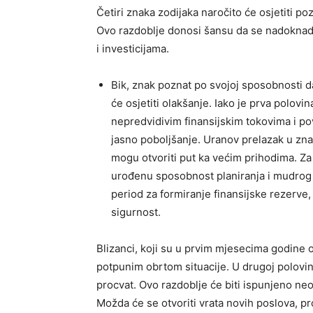
Četiri znaka zodijaka naročito će osjetiti p
Ovo razdoblje donosi šansu da se nadoknade 
i investicijama.
Bik, znak poznat po svojoj sposobnosti 
će osjetiti olakšanje. Iako je prva polov
nepredvidivim finansijskim tokovima i p
jasno poboljšanje. Uranov prelazak u zna
mogu otvoriti put ka većim prihodima. Za 
urođenu sposobnost planiranja i mudrog ul
period za formiranje finansijske rezerve
sigurnost.
Blizanci, koji su u prvim mjesecima godine os
potpunim obrtom situacije. U drugoj polovini
procvat. Ovo razdoblje će biti ispunjeno neoč
Možda će se otvoriti vrata novih poslova, pro