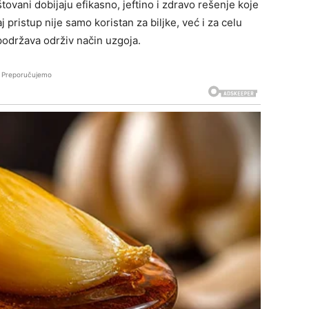
ovani dobijaju efikasno, jeftino i zdravo rešenje koje
 pristup nije samo koristan za biljke, već i za celu
podržava održiv način uzgoja.
Preporučujemo