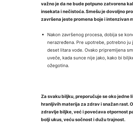
važno je da ne bude potpuno zatvorena kako 
insekata i nečistoća. Smešu je dovoljno p
završena jeste promena boje i intenzivan mi
Nakon završenog procesa, dobija se konc
nerazređena. Pre upotrebe, potrebno ju j
deset litara vode. Ovako pripremljena smeša
uveče, kada sunce nije jako, kako bi biljk
ožegotina.
Za svaku biljku, preporučuje se oko jedne l
hranljivih materija za zdrav i snažan rast
zdravlje biljke, već i povećava otpornost p
bolji ukus, veću sočnost i dužu trajnost.