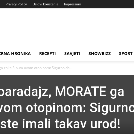
Privacy Policy
Uslovi korištenja
Impressum
CRNA HRONIKA
RECEPTI
SAVJETI
SHOWBIZZ
SPORT
 zaliti 3 puta ovom otopinom: Sigurno da...
 paradajz, MORATE ga
 ovom otopinom: Sigurn
iste imali takav urod!