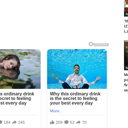
N
10
I
LJ
N
Mo
po
fi
uv