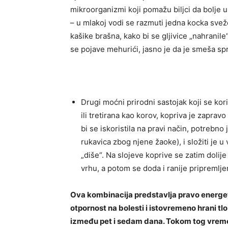
mikroorganizmi koji pomažu biljci da bolje up
– u mlakoj vodi se razmuti jedna kocka sve
kašike brašna, kako bi se gljivice „nahranil
se pojave mehurići, jasno je da je smeša sp
Drugi moćni prirodni sastojak koji se ko
ili tretirana kao korov, kopriva je zaprav
bi se iskoristila na pravi način, potrebn
rukavica zbog njene žaoke), i složiti je u
„diše“. Na slojeve koprive se zatim dolij
vrhu, a potom se doda i ranije pripreml
Ova kombinacija predstavlja pravo energets
otpornost na bolesti i istovremeno hrani tlo
između pet i sedam dana. Tokom tog vrem