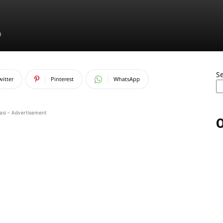
0
S
witter
Pinterest
WhatsApp
asi - Advertisement
O