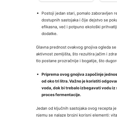
Postoji jedan stari, pomalo zaboravljen r
dostupnih sastojaka i čije dejstvo se p
efikasna, već i potpuno ekološki prihvatlj
dodatke.
Glavna prednost ovakvog gnojiva ogleda se
aktivnost zemljišta, što rezultira jačim i zd
tlo postane prozračnije i bogatije, što dug
Priprema ovog gnojiva započinje jednos
od oko tri litra. Važno je koristiti odgova
voda, dok bi trebalo izbegavati vodu iz 
proces fermentacije.
Jedan od ključnih sastojaka ovog recepta je 
njemu se nalaze brojni korisni elementi: vit