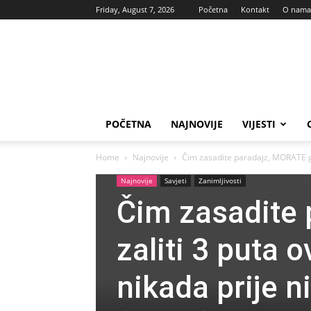
Friday, August 7, 2026
Početna
Kontakt
O nama
Vas
glas
POČETNA
NAJNOVIJE
VIJESTI
Home
Najnovije
Čim zasadite paradajz, MORATE ga
Najnovije
Savjeti
Zanimljivosti
Čim zasadite
zaliti 3 puta
nikada prije n