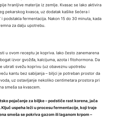
ije hranljive materije iz zemlje. Kvasac se lako aktivira
žeg pekarskog kvasca, uz dodatak kašike šećera i
e“ i podstakla fermentacija. Nakon 15 do 30 minuta, kada
remna za dalju upotrebu.
risti u ovom receptu je kopriva. Iako često zanemarena
o bogat izvor gvožđa, kalcijuma, azota i fitohormona. Da
o je ubrati svežu koprivu (uz obaveznu upotrebu
 veću kantu bez sabijanja – biljci je potreban prostor da
e voda, uz ostavljanje nekoliko centimetara prostora pri
jena smeša sa kvascem.
ko pojačanje za biljke – podstiče rast korena, jača
. Ključ uspeha leži u procesu fermentacije, koji traje
ena smeša se pokriva gazom ili laganom krpom –