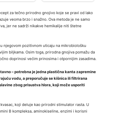
ecept za tečno prirodno gnojivo koje se pravi od lako
okazuje veoma brzo i snažno. Ova metoda je ne samo
iva, jer ne sadrži nikakve hemikalije niti štetne
 u njegovom pozitivnom uticaju na mikrobiološku
ravijim biljkama. Osim toga, prirodna gnojiva pomažu da
oročno doprinosi većim prinosima i otpornijim zasadima.
tavno – potrebna je jedna plastična kanta zapremine
rajuću vodu, a preporučuje se kišnica ili filtrirana
slavine zbog prisustva hlora, koji može usporiti
kvasac, koji deluje kao prirodni stimulator rasta. U
amini B kompleksa, aminokiseline, enzimi i korisni