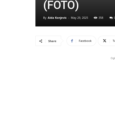
(FOTO)
By
Aida Konjevic
-
May 29, 2025
358
Facebook
T
Share
Ogl