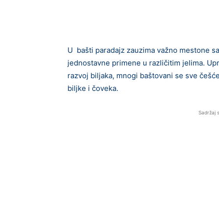
U bašti paradajz zauzima važno mestone sam
jednostavne primene u različitim jelima. Up
razvoj biljaka, mnogi baštovani se sve češć
biljke i čoveka.
Sadržaj 