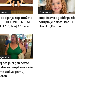
ajnovije
Najnovije
 oboljenja koje možete
Moja četverogodišnja kći
ZLIJEČITI VOĐENJEM
odbijala je ošišati kosu i
UBAVI, broj 6 će vas...
plakala: „Kad se...
ajnovije
j šef je organizovao
slovno okupljanje naše
rme u akva-parku,
jeren...