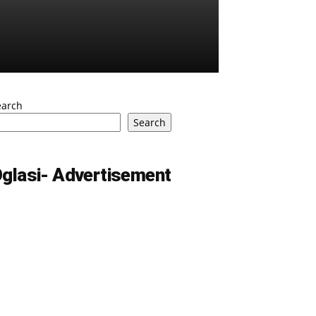
earch
Search
glasi- Advertisement