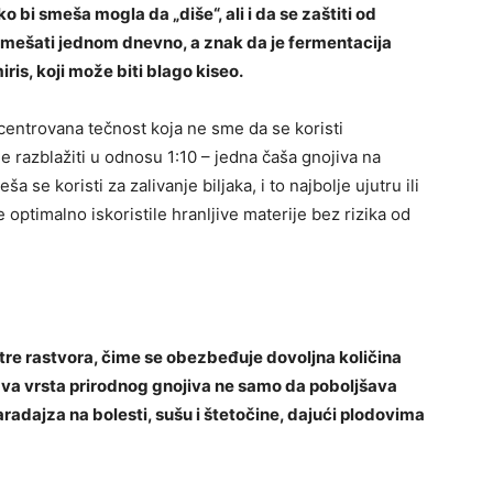
bi smeša mogla da „diše“, ali i da se zaštiti od
romešati jednom dnevno, a znak da je fermentacija
ris, koji može biti blago kiseo.
entrovana tečnost koja ne sme da se koristi
e razblažiti u odnosu 1:10 – jedna čaša gnojiva na
 se koristi za zalivanje biljaka, i to najbolje ujutru ili
e optimalno iskoristile hranljive materije bez rizika od
itre rastvora, čime se obezbeđuje dovoljna količina
. Ova vrsta prirodnog gnojiva ne samo da poboljšava
aradajza na bolesti, sušu i štetočine, dajući plodovima