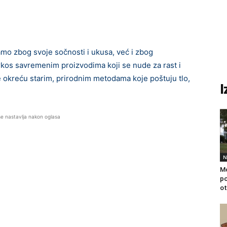
o zbog svoje sočnosti i ukusa, već i zbog
rkos savremenim proizvodima koji se nude za rast i
e okreću starim, prirodnim metodama koje poštuju tlo,
I
se nastavlja nakon oglasa
N
Mo
po
ot