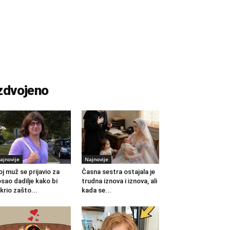
zdvojeno
ajnovije
Najnovije
j muž se prijavio za
Časna sestra ostajala je
sao dadilje kako bi
trudna iznova i iznova, ali
krio zašto...
kada se...