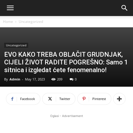
Home
Uncategorized
Uncategorized
EVO KAKO TREBA OBLAČIT GRUDNJAK,
CIJELI ŽIVOT RADITE POGREŠNO: Samo 1
sitnica i izgledat ćete fenomenalno!
By
Admin
-
May 17, 2023
209
0
Facebook
Twitter
Pinterest
Oglasi - Advertisement