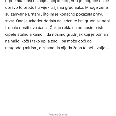
otpočetka nosi na najmanjoj kukici , vrlo je moguće da će
upravo to produžiti vijek trajanja grudnjaka. Mnoge žene
su zahvalne Britani , što im je konačno pokazala pravu
stvar. Ona je također dodala da jedan te isti grudnjak nebi
trebalo nositi dva dana . Čak je rekla da ne nosimo iste
cipele stalno a kamo li da nosimo grudnjak koji je odmah
na našoj koži i tako upija znoj , pa može doći do
neugodog mirisa , a znamo da nijeda žena to nebi voljela.
Preporučujemo