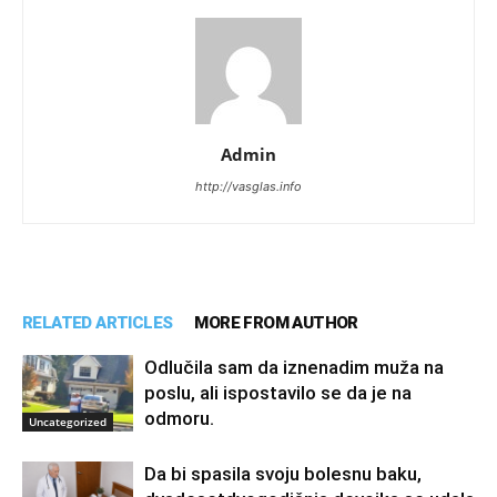
Admin
http://vasglas.info
RELATED ARTICLES
MORE FROM AUTHOR
Odlučila sam da iznenadim muža na
poslu, ali ispostavilo se da je na
odmoru.
Uncategorized
Da bi spasila svoju bolesnu baku,