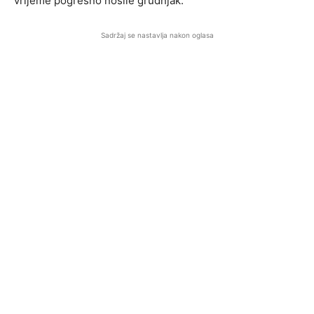
vrijeme pogrešno nosile grudnjak.
Sadržaj se nastavlja nakon oglasa