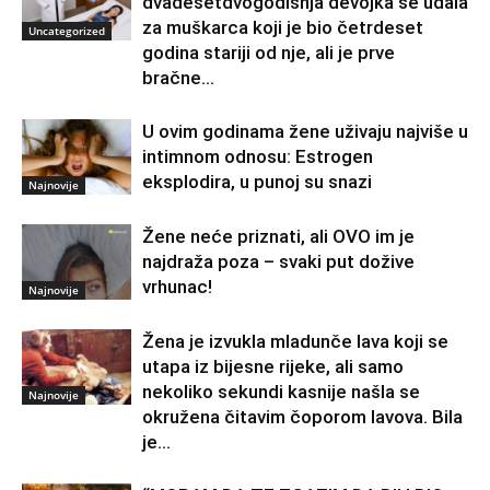
dvadesetdvogodišnja devojka se udala
za muškarca koji je bio četrdeset
Uncategorized
godina stariji od nje, ali je prve
bračne...
U ovim godinama žene uživaju najviše u
intimnom odnosu: Estrogen
eksplodira, u punoj su snazi
Najnovije
Žene neće priznati, ali OVO im je
najdraža poza – svaki put dožive
vrhunac!
Najnovije
Žena je izvukla mladunče lava koji se
utapa iz bijesne rijeke, ali samo
nekoliko sekundi kasnije našla se
Najnovije
okružena čitavim čoporom lavova. Bila
je...