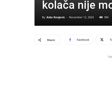
kolača nije m
By
Aida Konjevic
-
November 12, 2024
384
Facebook
T
Share
Ogl