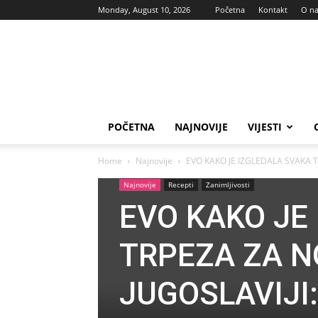
Monday, August 10, 2026
Početna
Kontakt
O n
Vas
glas
POČETNA
NAJNOVIJE
VIJESTI
Home
Najnovije
EVO KAKO JE IZGLEDALA SVAKA T
Najnovije
Recepti
Zanimljivosti
EVO KAKO JE
TRPEZA ZA N
JUGOSLAVIJI: