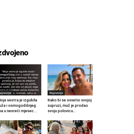
zdvojeno
ajnovije
Najnovije
oja sestra je izgubila
Kako bi se osvetio svojoj
ža i osmogodišnjeg
supruzi, muž je prodao
na u nesreći mjesec...
svoju polovicu...