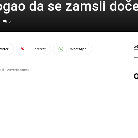
ogao da se zamsli doč
0
S
witter
Pinterest
WhatsApp
asi - Advertisement
O