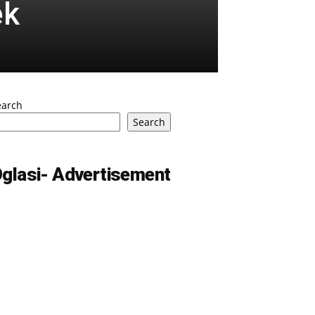
ek
earch
Search
glasi- Advertisement