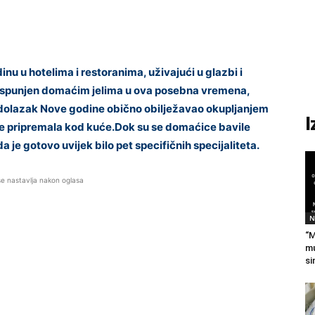
dinu u hotelima i restoranima, uživajući u glazbi i
, ispunjen domaćim jelima u ova posebna vremena,
e dolazak Nove godine obično obilježavao okupljanjem
I
su se pripremala kod kuće.Dok su se domaćice bavile
 je gotovo uvijek bilo pet specifičnih specijaliteta.
se nastavlja nakon oglasa
N
“M
mu
si