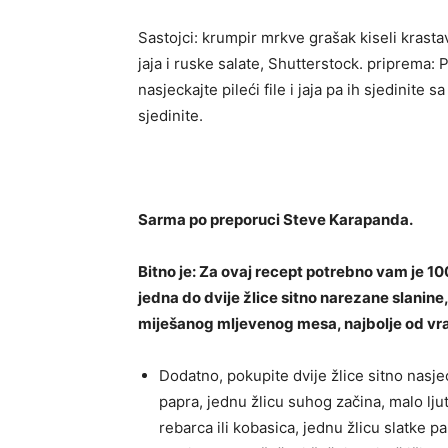
Sastojci: krumpir mrkve grašak kiseli krast
jaja i ruske salate, Shutterstock. priprema: 
nasjeckajte pileći file i jaja pa ih sjedinit
sjedinite.
Sarma po preporuci Steve Karapanda.
Bitno je: Za ovaj recept potrebno vam je 10
jedna do dvije žlice sitno narezane slanine
miješanog mljevenog mesa, najbolje od vrat
Dodatno, pokupite dvije žlice sitno nasjec
papra, jednu žlicu suhog začina, malo lju
rebarca ili kobasica, jednu žlicu slatke pap