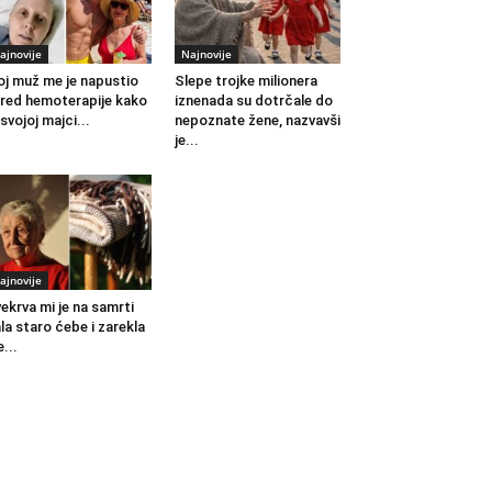
ajnovije
Najnovije
j muž me je napustio
Slepe trojke milionera
red hemoterapije kako
iznenada su dotrčale do
 svojoj majci...
nepoznate žene, nazvavši
je...
ajnovije
ekrva mi je na samrti
la staro ćebe i zarekla
...