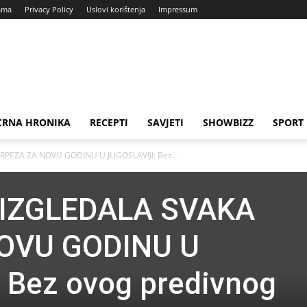
ama
Privacy Policy
Uslovi korištenja
Impressum
CRNA HRONIKA
RECEPTI
SAVJETI
SHOWBIZZ
SPORT
RPEZA ZA NOVU GODINU U JUGOSLAVIJI: Bez...
 IZGLEDALA SVAKA
OVU GODINU U
 Bez ovog predivnog