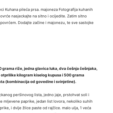
avci Kuhana pileća prsa. majoneza Fotografija kuhanih
Povrće nasjeckajte na sitno i ocijedite. Zatim sitno
e sa povrćem. Dodajte začine i majonezu, te sve sastojke
0 grama riže, jedna glavica luka, dva češnja češnjaka,
, otprilike kilogram kiselog kupusa i 500 grama
a (kombinacija od govedine i svinjetine).
kanog peršinovog lista, jedno jaje, prstohvat soli i
te mljevene paprike, jedan list lovora, nekoliko suhih
rike, i dvije žlice paste od rajčice. malo ulja, 1 veća