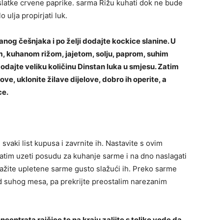
ca slatke crvene paprike. sarma Rižu kuhati dok ne bude
 ulja propirjati luk.
nog češnjaka i po želji dodajte kockice slanine. U
m, kuhanom rižom, jajetom, solju, paprom, suhim
dodajte veliku količinu Dinstan luka u smjesu. Zatim
ove, uklonite žilave dijelove, dobro ih operite, a
ce.
svaki list kupusa i zavrnite ih. Nastavite s ovim
tim uzeti posudu za kuhanje sarme i na dno naslagati
žite upletene sarme gusto slažući ih. Preko sarme
mad suhog mesa, pa prekrijte preostalim narezanim
entrata rajčice te na kraju zalijte s toliko vode da