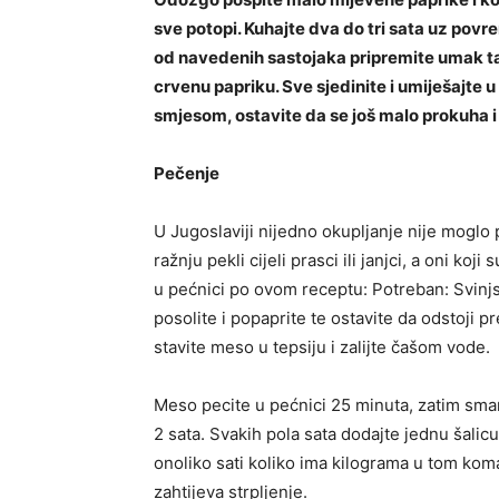
sve potopi. Kuhajte dva do tri sata uz pov
od navedenih sastojaka pripremite umak tako
crvenu papriku. Sve sjedinite i umiješajte u
smjesom, ostavite da se još malo prokuha i 
Pečenje
U Jugoslaviji nijedno okupljanje nije moglo 
ražnju pekli cijeli prasci ili janjci, a oni ko
u pećnici po ovom receptu: Potreban: Svinj
posolite i popaprite te ostavite da odstoji 
stavite meso u tepsiju i zalijte čašom vode.
Meso pecite u pećnici 25 minuta, zatim sman
2 sata. Svakih pola sata dodajte jednu šalic
onoliko sati koliko ima kilograma u tom ko
zahtijeva strpljenje.