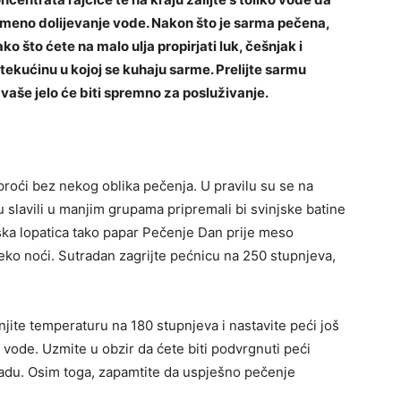
remeno dolijevanje vode. Nakon što je sarma pečena,
 što ćete na malo ulja propirjati luk, češnjak i
 tekućinu u kojoj se kuhaju sarme. Prelijte sarmu
vaše jelo će biti spremno za posluživanje.
proći bez nekog oblika pečenja. U pravilu su se na
ji su slavili u manjim grupama pripremali bi svinjske batine
ska lopatica tako papar Pečenje Dan prije meso
preko noći. Sutradan zagrijte pećnicu na 250 stupnjeva,
jite temperaturu na 180 stupnjeva i nastavite peći još
u vode. Uzmite u obzir da ćete biti podvrgnuti peći
madu. Osim toga, zapamtite da uspješno pečenje