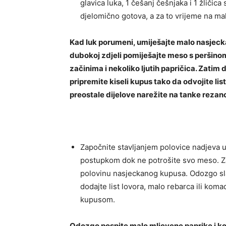
glavica luka, 1 češanj češnjaka i 1 žliči
djelomično gotova, a za to vrijeme na malo
Kad luk porumeni, umiješajte malo nasjecka
dubokoj zdjeli pomiješajte meso s peršino
začinima i nekoliko ljutih papričica. Zatim 
pripremite kiseli kupus tako da odvojite list
preostale dijelove narežite na tanke rezan
Započnite stavljanjem polovice nadjeva u 
postupkom dok ne potrošite svo meso. Za
polovinu nasjeckanog kupusa. Odozgo sla
dodajte list lovora, malo rebarca ili ko
kupusom.
Odozgo pospite malo mljevene paprike i konc