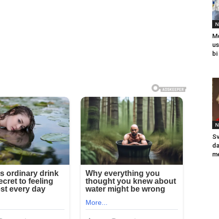
N
Mo
us
bi
N
Sv
da
me