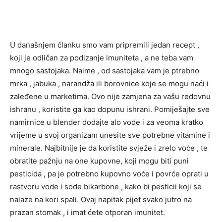
U današnjem članku smo vam pripremili jedan recept ,
koji je odličan za podizanje imuniteta , a ne teba vam
mnogo sastojaka. Naime , od sastojaka vam je ptrebno
mrka , jabuka , narandža ili borovnice koje se mogu naći i
zaleđene u marketima. Ovo nije zamjena za vašu redovnu
ishranu , koristite ga kao dopunu ishrani. Pomiješajte sve
namirnice u blender dodajte alo vode i za veoma kratko
vrijeme u svoj organizam unesite sve potrebne vitamine i
minerale. Najbitnije je da koristite svježe i zrelo voće , te
obratite pažnju na one kupovne, koji mogu biti puni
pesticida , pa je potrebno kupovno voće i povrće oprati u
rastvoru vode i sode bikarbone , kako bi pesticii koji se
nalaze na kori spali. Ovaj napitak pijet svako jutro na
prazan stomak , i imat ćete otporan imunitet.