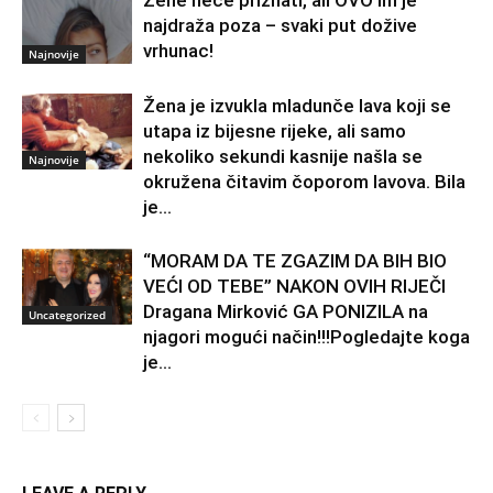
Žene neće priznati, ali OVO im je
najdraža poza – svaki put dožive
vrhunac!
Najnovije
Žena je izvukla mladunče lava koji se
utapa iz bijesne rijeke, ali samo
nekoliko sekundi kasnije našla se
Najnovije
okružena čitavim čoporom lavova. Bila
je...
“MORAM DA TE ZGAZIM DA BIH BIO
VEĆI OD TEBE” NAKON OVIH RIJEČI
Dragana Mirković GA PONIZILA na
Uncategorized
njagori mogući način!!!Pogledajte koga
je...