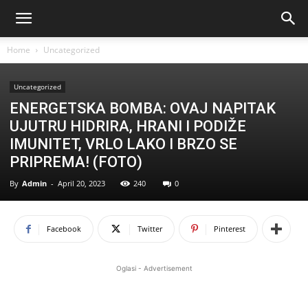
Home
Uncategorized
Uncategorized
ENERGETSKA BOMBA: OVAJ NAPITAK
UJUTRU HIDRIRA, HRANI I PODIŽE
IMUNITET, VRLO LAKO I BRZO SE
PRIPREMA! (FOTO)
By
Admin
-
April 20, 2023
240
0
Facebook
Twitter
Pinterest
Oglasi - Advertisement