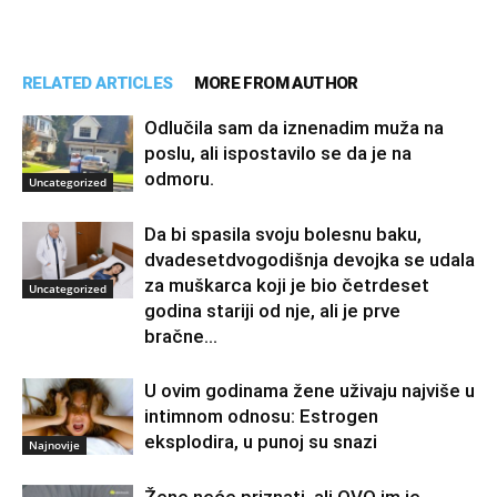
RELATED ARTICLES
MORE FROM AUTHOR
Odlučila sam da iznenadim muža na
poslu, ali ispostavilo se da je na
odmoru.
Uncategorized
Da bi spasila svoju bolesnu baku,
dvadesetdvogodišnja devojka se udala
za muškarca koji je bio četrdeset
Uncategorized
godina stariji od nje, ali je prve
bračne...
U ovim godinama žene uživaju najviše u
intimnom odnosu: Estrogen
eksplodira, u punoj su snazi
Najnovije