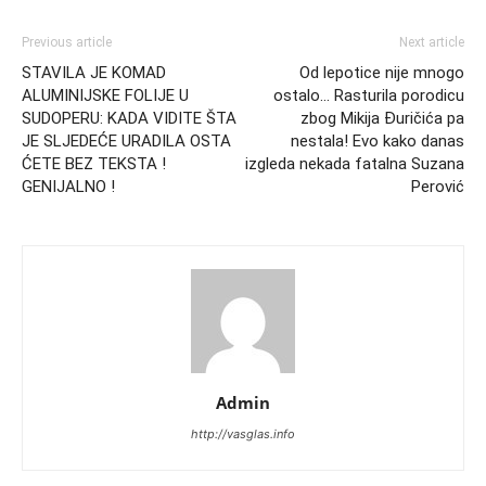
Previous article
Next article
STAVILA JE KOMAD
Od lepotice nije mnogo
ALUMINIJSKE FOLIJE U
ostalo… Rasturila porodicu
SUDOPERU: KADA VIDITE ŠTA
zbog Mikija Đuričića pa
JE SLJEDEĆE URADILA OSTA
nestala! Evo kako danas
ĆETE BEZ TEKSTA !
izgleda nekada fatalna Suzana
GENIJALNO !
Perović
Admin
http://vasglas.info