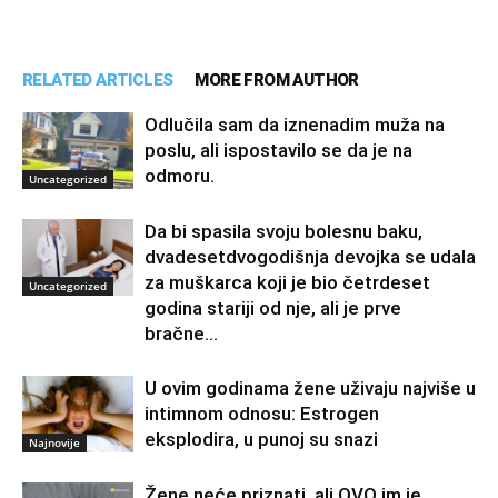
RELATED ARTICLES
MORE FROM AUTHOR
Odlučila sam da iznenadim muža na
poslu, ali ispostavilo se da je na
odmoru.
Uncategorized
Da bi spasila svoju bolesnu baku,
dvadesetdvogodišnja devojka se udala
za muškarca koji je bio četrdeset
Uncategorized
godina stariji od nje, ali je prve
bračne...
U ovim godinama žene uživaju najviše u
intimnom odnosu: Estrogen
eksplodira, u punoj su snazi
Najnovije
Žene neće priznati, ali OVO im je