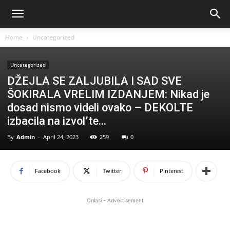
Home
Uncategorized
Uncategorized
DŽEJLA SE ZALJUBILA I SAD SVE
ŠOKIRALA VRELIM IZDANJEM: Nikad je
dosad nismo videli ovako – DEKOLTE
izbacila na izvol’te…
By
Admin
-
April 24, 2023
259
0
Facebook
Twitter
Pinterest
Oglasi - Advertisement