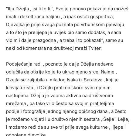
“Ilju Džejla , jsi li to ti “, Evo je ponovo pokazuje da možeš
imati i dekoltiranu haljinu , a ipak ostati gospođica,
Djevojka je prije svega poznata po vrhunskom pjevanju ,
a to što je prelijepa je uvijek bio samo dodatak, a sada
vidim i da je prezgodna , a treba i to pokazati”, samo su
neki od komentara na društveoj mreži Tviter.
Podsjećanja radi , poznato je da je Džejla nedavno
odlučila da otkrije ko je to ukrao njeno srce. Naime ,
Dzejla se zaljubila u mladog Isaka iz Sarajeva , koji je
klavijaturista , i Džejlu prati na skoro svim njenim
nastupima. Džejla je veoma aktivna na društvenim
mrežama , pa tako vrlo često sa svojim pratiteljima
podijeli fotografije jednog njenog običnog dana , a često
je možemo vidjeti i u društvo njenih sestara , Šejle i Lejle,
i možemo reći da su sve tri prije svega kulturne , lijepe i
odgojene djevojke.