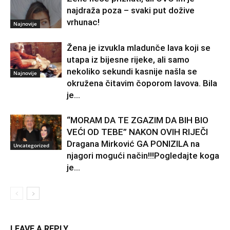
najdraža poza – svaki put dožive
vrhunac!
Najnovije
Žena je izvukla mladunče lava koji se
utapa iz bijesne rijeke, ali samo
nekoliko sekundi kasnije našla se
Najnovije
okružena čitavim čoporom lavova. Bila
je...
“MORAM DA TE ZGAZIM DA BIH BIO
VEĆI OD TEBE” NAKON OVIH RIJEČI
Dragana Mirković GA PONIZILA na
Uncategorized
njagori mogući način!!!Pogledajte koga
je...
LEAVE A REPLY