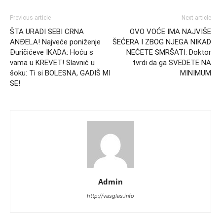
Previous article
Next article
ŠTA URADI SEBI CRNA
OVO VOĆE IMA NAJVIŠE
ANĐELA! Najveće poniženje
ŠEĆERA I ZBOG NJEGA NIKAD
Đuričićeve IKADA: Hoću s
NEĆETE SMRŠATI: Doktor
vama u KREVET! Slavnić u
tvrdi da ga SVEDETE NA
šoku: Ti si BOLESNA, GADIŠ MI
MINIMUM
SE!
Admin
http://vasglas.info