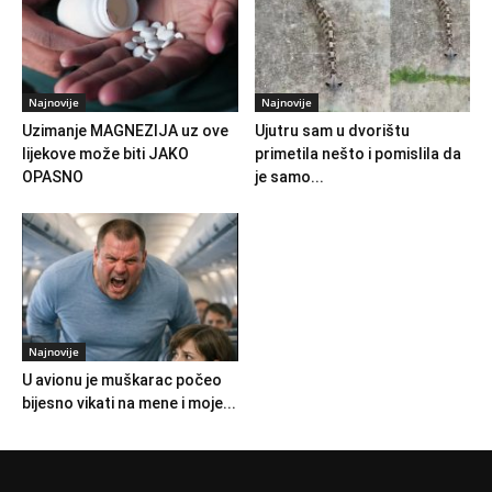
Najnovije
Najnovije
Uzimanje MAGNEZIJA uz ove
Ujutru sam u dvorištu
lijekove može biti JAKO
primetila nešto i pomislila da
OPASNO
je samo...
Najnovije
U avionu je muškarac počeo
bijesno vikati na mene i moje...