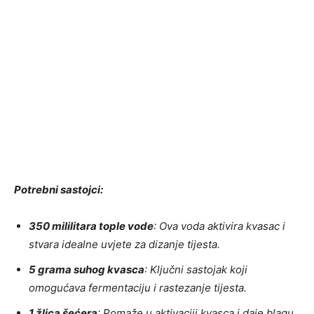
Potrebni sastojci:
350 mililitara tople vode
: Ova voda aktivira kvasac i
stvara idealne uvjete za dizanje tijesta.
5 grama suhog kvasca
: Ključni sastojak koji
omogućava fermentaciju i rastezanje tijesta.
1 žlica šećera
: Pomaže u aktivaciji kvasca i daje blagu