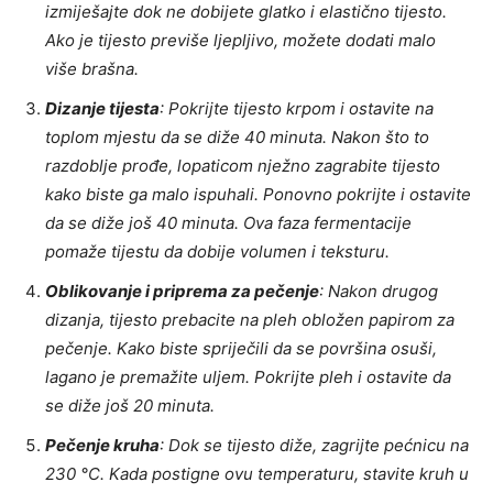
izmiješajte dok ne dobijete glatko i elastično tijesto.
Ako je tijesto previše ljepljivo, možete dodati malo
više brašna.
Dizanje tijesta
: Pokrijte tijesto krpom i ostavite na
toplom mjestu da se diže 40 minuta. Nakon što to
razdoblje prođe, lopaticom nježno zagrabite tijesto
kako biste ga malo ispuhali. Ponovno pokrijte i ostavite
da se diže još 40 minuta. Ova faza fermentacije
pomaže tijestu da dobije volumen i teksturu.
Oblikovanje i priprema za pečenje
: Nakon drugog
dizanja, tijesto prebacite na pleh obložen papirom za
pečenje. Kako biste spriječili da se površina osuši,
lagano je premažite uljem. Pokrijte pleh i ostavite da
se diže još 20 minuta.
Pečenje kruha
: Dok se tijesto diže, zagrijte pećnicu na
230 °C. Kada postigne ovu temperaturu, stavite kruh u