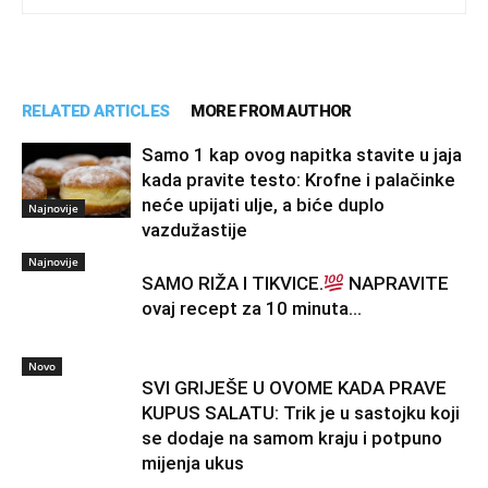
RELATED ARTICLES
MORE FROM AUTHOR
Samo 1 kap ovog napitka stavite u jaja
kada pravite testo: Krofne i palačinke
neće upijati ulje, a biće duplo
Najnovije
vazdužastije
Najnovije
SAMO RIŽA I TIKVICE.
NAPRAVITE
ovaj recept za 10 minuta…
Novo
SVI GRIJEŠE U OVOME KADA PRAVE
KUPUS SALATU: Trik je u sastojku koji
se dodaje na samom kraju i potpuno
mijenja ukus