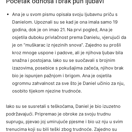
Početak odnosa i brak pun ljubavi
Ana je u svom pismu opisala svoju ljubavnu priču s
Danielom. Upoznali su se kad je ona imala samo 19
godina, dok je on imao 21. Na prvi pogled, Ana je
osjetila duboku privlačnost prema Danielu, vjerujući da
je on “muškarac iz njezinih snova”. Zajedno su prošli
kroz mnoge uspone i padove, ali je njihova ljubav bila
snažna i postojana. Iako su se suočavali s brojnim
izazovima, posebice s pokušajima začeća, njihov brak
bio je ispunjen pažnjom i brigom. Ana je osjetila
ogromnu zahvalnost za sve što je Daniel učinio za nju,
osobito tijekom njezine trudnoće.
Iako su se susretali s teškoćama, Daniel je bio izuzetno
podržavajući. Pripremao je obroke za svoju trudnu
suprugu, pjevao joj umirujuće pjesme i bio uz nju u svim
trenucima koji su bili teški zbog trudnoće. Zajedno su