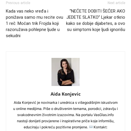
Previous article
Next article
Kada vas neko vređa i
“NEĆETE DOBITI ŠEĆER AKO
ponižava samo mu recite ovu
JEDETE SLATKO” Ljekar otkrio
1 reč: Moćan trik Frojda koji
kako se dobije dijabetes, a ovo
razoružava pohlepne ljude u
su simptomi koje ljudi ignorišu
sekudni
Aida Konjevic
Aida Konjević je novinarka i urednica s višegodišnjim iskustvom
u online medijima. Piše o društvenim temama, porodici, zdravlju i
svakodnevnim životnim izazovima. Na portalu VasGlas.info
nastoji donijeti provjerene i inspirativne priče koje informišu,
educiraju i pokreću pozitivne promjene.
Kontakt: