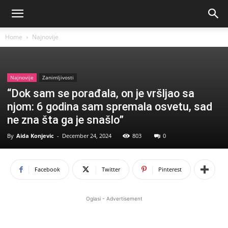
Home
Najnovije
Najnovije
Zanimljivosti
“Dok sam se porađala, on je vršljao sa
njom: 6 godina sam spremala osvetu, sad
ne zna šta ga je snašlo”
By
Aida Konjevic
-
December 24, 2024
803
0
Facebook
Twitter
Pinterest
Oglasi - Advertisement