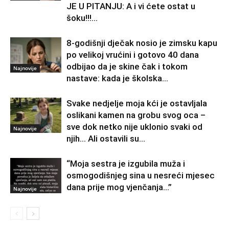
JE U PITANJU: A i vi ćete ostat u
šoku!!!...
8-godišnji dječak nosio je zimsku kapu
po velikoj vrućini i gotovo 40 dana
odbijao da je skine čak i tokom
Najnovije
nastave: kada je školska...
Svake nedjelje moja kći je ostavljala
oslikani kamen na grobu svog oca –
sve dok netko nije uklonio svaki od
Najnovije
njih… Ali ostavili su...
“Moja sestra je izgubila muža i
osmogodišnjeg sina u nesreći mjesec
dana prije mog vjenčanja…”
Najnovije