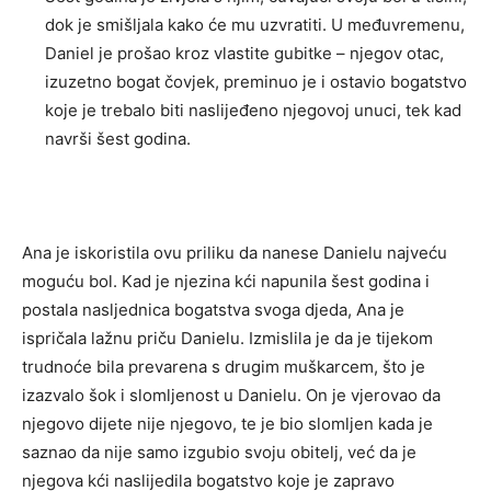
dok je smišljala kako će mu uzvratiti. U međuvremenu,
Daniel je prošao kroz vlastite gubitke – njegov otac,
izuzetno bogat čovjek, preminuo je i ostavio bogatstvo
koje je trebalo biti naslijeđeno njegovoj unuci, tek kad
navrši šest godina.
Ana je iskoristila ovu priliku da nanese Danielu najveću
moguću bol. Kad je njezina kći napunila šest godina i
postala nasljednica bogatstva svoga djeda, Ana je
ispričala lažnu priču Danielu. Izmislila je da je tijekom
trudnoće bila prevarena s drugim muškarcem, što je
izazvalo šok i slomljenost u Danielu. On je vjerovao da
njegovo dijete nije njegovo, te je bio slomljen kada je
saznao da nije samo izgubio svoju obitelj, već da je
njegova kći naslijedila bogatstvo koje je zapravo