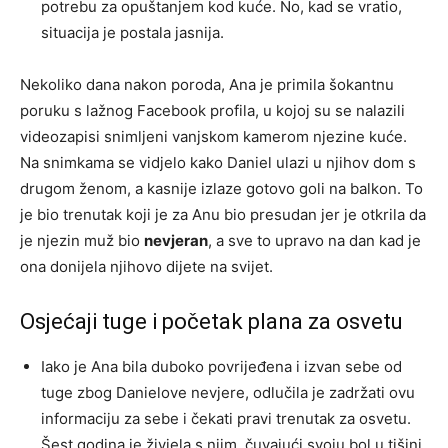
potrebu za opuštanjem kod kuće. No, kad se vratio,
situacija je postala jasnija.
Nekoliko dana nakon poroda, Ana je primila šokantnu
poruku s lažnog Facebook profila, u kojoj su se nalazili
videozapisi snimljeni vanjskom kamerom njezine kuće.
Na snimkama se vidjelo kako Daniel ulazi u njihov dom s
drugom ženom, a kasnije izlaze gotovo goli na balkon. To
je bio trenutak koji je za Anu bio presudan jer je otkrila da
je njezin muž bio
nevjeran
, a sve to upravo na dan kad je
ona donijela njihovo dijete na svijet.
Osjećaji tuge i početak plana za osvetu
Iako je Ana bila duboko povrijeđena i izvan sebe od
tuge zbog Danielove nevjere, odlučila je zadržati ovu
informaciju za sebe i čekati pravi trenutak za osvetu.
Šest godina je živjela s njim, čuvajući svoju bol u tišini,