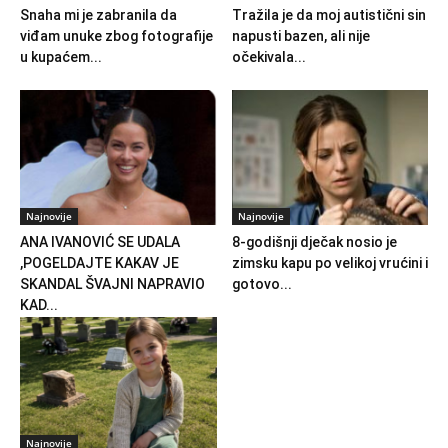
Snaha mi je zabranila da
Tražila je da moj autistični sin
viđam unuke zbog fotografije
napusti bazen, ali nije
u kupaćem...
očekivala...
Najnovije
Najnovije
ANA IVANOVIĆ SE UDALA
8-godišnji dječak nosio je
,POGELDAJTE KAKAV JE
zimsku kapu po velikoj vrućini i
SKANDAL ŠVAJNI NAPRAVIO
gotovo...
KAD...
Najnovije