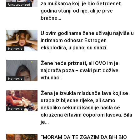
za muškarca koji je bio četrdeset
Uncategorized
godina stariji od nje, ali je prve
bračne...
U ovim godinama žene uživaju najviše u
intimnom odnosu: Estrogen
eksplodira, u punoj su snazi
Najnovije
Žene neće priznati, ali OVO im je
najdraža poza – svaki put dožive
vrhunac!
Najnovije
Žena je izvukla mladunče lava koji se
utapa iz bijesne rijeke, ali samo
nekoliko sekundi kasnije našla se
Najnovije
okružena čitavim čoporom lavova. Bila
je...
“MORAM DA TE ZGAZIM DA BIH BIO