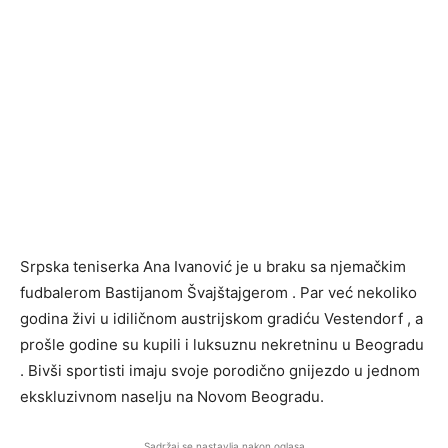
Srpska teniserka Ana Ivanović je u braku sa njemačkim
fudbalerom Bastijanom Švajštajgerom . Par već nekoliko
godina živi u idiličnom austrijskom gradiću Vestendorf , a
prošle godine su kupili i luksuznu nekretninu u Beogradu
. Bivši sportisti imaju svoje porodično gnijezdo u jednom
ekskluzivnom naselju na Novom Beogradu.
Sadržaj se nastavlja nakon oglasa