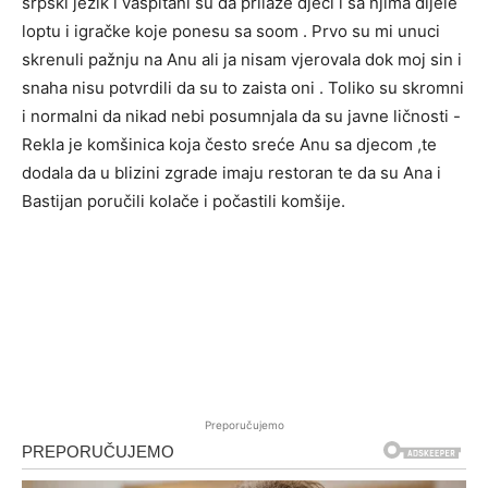
srpski jezik i vaspitani su da prilaze djeci i sa njima dijele
loptu i igračke koje ponesu sa soom . Prvo su mi unuci
skrenuli pažnju na Anu ali ja nisam vjerovala dok moj sin i
snaha nisu potvrdili da su to zaista oni . Toliko su skromni
i normalni da nikad nebi posumnjala da su javne ličnosti -
Rekla je komšinica koja često sreće Anu sa djecom ,te
dodala da u blizini zgrade imaju restoran te da su Ana i
Bastijan poručili kolače i počastili komšije.
Preporučujemo