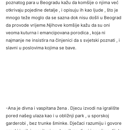
poznatog para u Beogradu kažu da komšije o njima već
otkrivaju pojedine detalje , i opisuju ih kao ljude , što je
mnogo teže moglo da se sazna dok nisu došli u Beograd
da provode vrijeme.Njihove komšije kažu da su oni
veoma kuturna i emancipovana porodica , koja ni
najmanje ne insistira na činjenici da s svjetski poznati , i
slavni u poslovima kojima se bave.
-Ana je divna i vaspitana žena . Djecu izvodi na igralište
pored našeg ulaza kao i u obližnji park , u sporskoj
garderobi , bez trunke šminke. Dječaci razumiju i govore