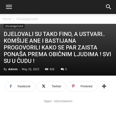
Home
Uncategorized
Uncategorized
DJELOVALI SU TAKO FINO, A USTVARI..
KOMŠIJE ANE I BASTIJANA
PROGOVORILI KAKO SE PAR ZAISTA
PONAŠA PREMA OBIČNIM LJUDIMA ! SVI
SU U ČUDU !
By
Admin
-
May 25, 2023
826
0
Facebook
Twitter
Pinterest
Oglasi - Advertisement