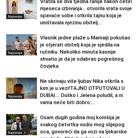
Vratila se dva tjedna ranije nakon četiri
mjeseca izbivanja… otvorila vrata svoje
spavaće sobe i otkrila tajnu koja je
Najnovije
uništavala njezinu obitelj…
Vlasnik jedne plaže u Mamaiji pokušao
je otjerati obitelj koja je sjedila na
ručniku. Nekoliko minuta kasnije
Najnovije
shvatio je da je odabrao pogrešnog
čovjeka
Ne skrivaju više ljubav Nika otkrila s
kim je u vezi!TAJNO OTPUTOVALI U
DUBAI…. Duško i Jelena poludil, a ni
Najnovije
vama neće biti dobro:...
Osam dugih godina moj komšija je
svakog četvrtka vodio mog slijepog
oca, govoreći da ga vozi na ljekarske
Najnovije