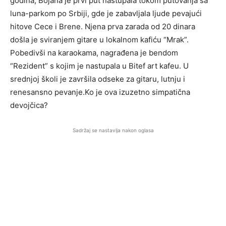
godina, Bojana je prvi put nastupala tokom putovanja sa
luna-parkom po Srbiji, gde je zabavljala ljude pevajući
hitove Cece i Brene. Njena prva zarada od 20 dinara
došla je sviranjem gitare u lokalnom kafiću “Mrak”.
Pobedivši na karaokama, nagrađena je bendom
“Rezident” s kojim je nastupala u Bitef art kafeu. U
srednjoj školi je završila odseke za gitaru, lutnju i
renesansno pevanje.Ko je ova izuzetno simpatična
devojčica?
Sadržaj se nastavlja nakon oglasa