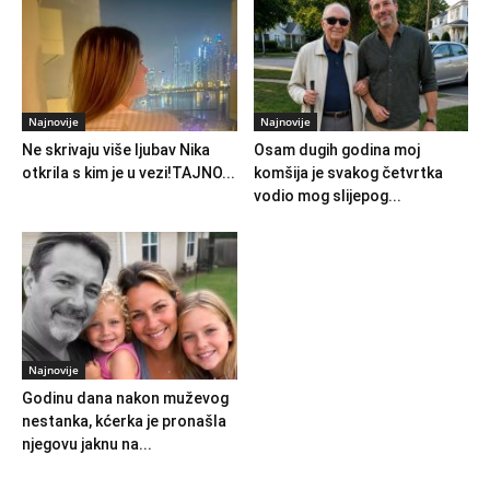
Najnovije
Najnovije
Ne skrivaju više ljubav Nika
Osam dugih godina moj
otkrila s kim je u vezi!TAJNO...
komšija je svakog četvrtka
vodio mog slijepog...
Najnovije
Godinu dana nakon muževog
nestanka, kćerka je pronašla
njegovu jaknu na...