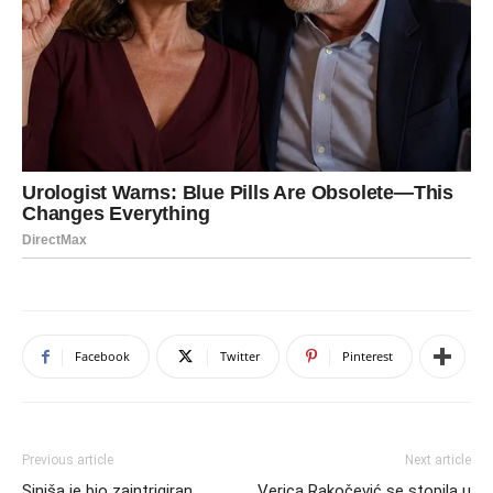
Facebook
Twitter
Pinterest
Previous article
Next article
Siniša je bio zaintrigiran
Verica Rakočević se stopila u