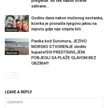
preglede. Ali tek nakon očeve
sahrane...
Godinu dana nakon muževog nestanka,
kćerka je pronašla njegovu jaknu na
mjestu gdje nije smjela biti.
Najnovije
Panika kod Sutomora, JEZIVO
MORSKO STVORENJE sledilo
kupače!SVI PREDTRAVLJENI
Najnovije
POBJEGLI SA PLAŽE GLAVOM BEZ
OBZIRA!!!
LEAVE A REPLY