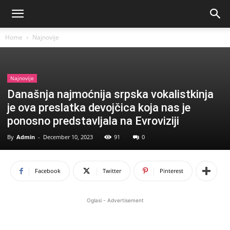
Home
Najnovije
Najnovije
Današnja najmoćnija srpska vokalistkinja
je ova preslatka devojčica koja nas je
ponosno predstavljala na Evroviziji
By
Admin
-
December 10, 2023
91
0
Facebook
Twitter
Pinterest
Oglasi - Advertisement