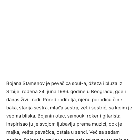
Bojana Stamenov je pevačica soul-a, džeza i bluza iz
Srbije, rođena 24. juna 1986. godine u Beogradu, gde i
danas živi i radi. Pored roditelja, njenu porodicu čine
baka, starija sestra, mlađa sestra, zet i sestrić, sa kojim je
veoma bliska. Bojanin otac, samouki roker i gitarista,
inspirisao ju je svojom ljubavlju prema muzici, dok je
majka, vešta pevačica, ostala u senci. Već sa sedam