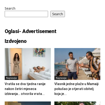
Search
Search
Oglasi- Advertisement
Izdvojeno
Najnovije
Najnovije
Vratila se dva tjedna ranije
Vlasnik jedne plaže u Mamaiji
nakon četiri mjeseca
pokušao je otjerati obitelj
izbivanja… otvorila vrata...
koja je...