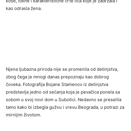
kose, lokne i karakteristične crte lica koje je zadržala i
kao odrasla žena.
Njena ljubazna priroda nije se promenila od detinjstva,
zbog čega je mnogi danas prepoznaju kao dobrog
čoveka. Fotografija Bojane Stamenov iz detinjstva
predstavlja jedno od sećanja koja je pevačica ponela sa
sobom u svoj novi dom u Subotici. Nedavno se preselila
tamo kako bi izbegla gužvu i vrevu Beograda, u potrazi za
mirnijim životom.