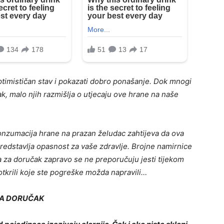
ptimističan stav i pokazati dobro ponašanje. Dok mnogi
ak, malo njih razmišlja o utjecaju ove hrane na naše
onzumacija hrane na prazan želudac zahtijeva da ova
predstavlja opasnost za vaše zdravlje. Brojne namirnice
 za doručak zapravo se ne preporučuju jesti tijekom
otkrili koje ste pogreške možda napravili…
ZA DORUČAK