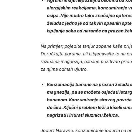
Agrumi imaju nepoželjnu osobinu da kod p
alergijskim reakcijama, konzumiranje 
osipa. Nije mudro tako značajno optereć
želudac jedno je od takvih opasnih opter
ispijanje soka od naranče na prazan žel
Na primjer, pojedite tanjur zobene kaše prij
Doručkujte agrume, ali izbjegavajte to na 
razinama magnezija, banane pozitivno prid
za njima odmah ujutro.
Konzumacija banane na prazan želudac 
magnezija, pa se možete osjećati letarg
bananom. Konzumiranje sirovog povrća z
do čira. Ključni problem leži u kiselina
nagrizati i iritirati sluznicu želuca.
Jogurt Naravno, konzumiranje jogurta na pra