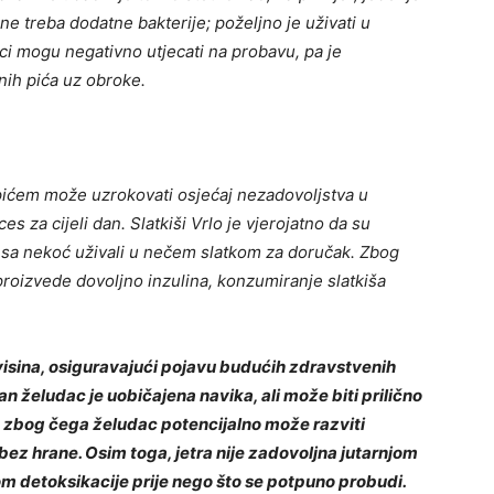
ne treba dodatne bakterije; poželjno je uživati ​​u
ici mogu negativno utjecati na probavu, pa je
nih pića uz obroke.
pićem može uzrokovati osjećaj nezadovoljstva u
s za cijeli dan. Slatkiši Vrlo je vjerojatno da su
tesa nekoć uživali u nečem slatkom za doručak. Zbog
roizvede dovoljno inzulina, konzumiranje slatkiša
visina, osiguravajući pojavu budućih zdravstvenih
želudac je uobičajena navika, ali može biti prilično
u, zbog čega želudac potencijalno može razviti
ez hrane. Osim toga, jetra nije zadovoljna jutarnjom
 detoksikacije prije nego što se potpuno probudi.