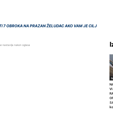
TI 7 OBROKA NA PRAZAN ŽELUDAC AKO VAM JE CILJ
I
se nastavlja nakon oglasa
N
N
VI
R
O
SA
ko