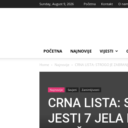
Sunday, August 9, 2026
Početna
Kontakt
O na
Vas
glas
POČETNA
NAJNOVIJE
VIJESTI
Home
Najnovije
CRNA LISTA: STROGO JE ZABRANJ
Najnovije
Savjeti
Zanimljivosti
CRNA LISTA:
JESTI 7 JEL