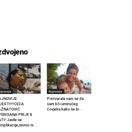
zdvojeno
ajnovije
Najnovije
AJNOVIJE
Pretvarala sam se da
JESTI!!!CECA
sam kći umirućeg
AŽNATOVIĆ
čovjeka kako ne bi...
PERISANA PRIJE 8
TI! Javile se
mplikacije,nismo ni...