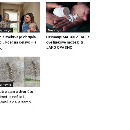
ajnovije
Najnovije
ja svekrva je obrijala
Uzimanje MAGNEZIJA uz
ju kćer na ćelavo – a
ove lijekove može biti
j...
JAKO OPASNO
ajnovije
utru sam u dvorištu
imetila nešto i
mislila da je samo...