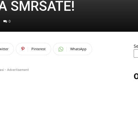
DA SMRŠATE!
0
S
witter
Pinterest
WhatsApp
asi - Advertisement
O