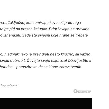
… Zaključno, konzumirajte kavu, ali prije toga
e ga piti na prazan želudac. Pridržavajte se pravilne
 iznenaditi. Sada ste svjesni koje hrane se trebate
oj hladnjak; lako je previdjeti nešto ključno, ali važno
r svoju dobrobit. Čuvajte svoje najdraže! Obavijestite ih
n želudac – pomozite im da se klone zdravstvenih
Preporučujemo