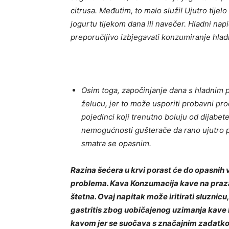
citrusa. Međutim, to malo služi! Ujutro tijelo 
jogurtu tijekom dana ili navečer. Hladni nap
preporučljivo izbjegavati konzumiranje hlad
Osim toga, započinjanje dana s hladnim 
želucu, jer to može usporiti probavni proce
pojedinci koji trenutno boluju od dijabe
nemogućnosti gušterače da rano ujutro p
smatra se opasnim.
Razina šećera u krvi porast će do opasnih 
problema. Kava Konzumacija kave na prazan 
štetna. Ovaj napitak može iritirati sluznic
gastritis zbog uobičajenog uzimanja kave b
kavom jer se suočava s značajnim zadatkom