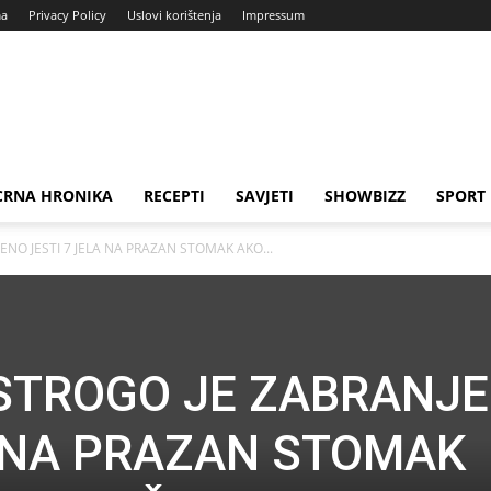
ma
Privacy Policy
Uslovi korištenja
Impressum
CRNA HRONIKA
RECEPTI
SAVJETI
SHOWBIZZ
SPORT
ENO JESTI 7 JELA NA PRAZAN STOMAK AKO...
 STROGO JE ZABRANJ
A NA PRAZAN STOMAK