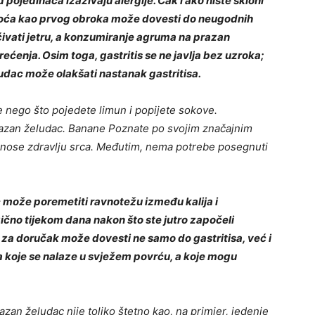
ojedinaca izazivaju alergije. Čak i ako niste skloni
voća kao prvog obroka može dovesti do neugodnih
ivati ​​jetru, a konzumiranje agruma na prazan
ećenja. Osim toga, gastritis se ne javlja bez uzroka;
udac može olakšati nastanak gastritisa.
e nego što pojedete limun i popijete sokove.
prazan želudac. Banane Poznate po svojim značajnim
onose zdravlju srca. Međutim, nema potrebe posegnuti
može poremetiti ravnotežu između kalija i
ično tijekom dana nakon što ste jutro započeli
a doručak može dovesti ne samo do gastritisa, već i
ma koje se nalaze u svježem povrću, a koje mogu
zan želudac nije toliko štetno kao, na primjer, jedenje