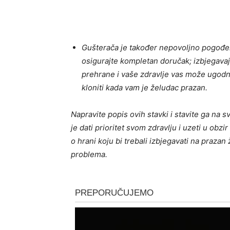
Gušterača je također nepovoljno pogođena
osigurajte kompletan doručak; izbjegavajt
prehrane i vaše zdravlje vas može ugodno
kloniti kada vam je želudac prazan.
Napravite popis ovih stavki i stavite ga na sv
je dati prioritet svom zdravlju i uzeti u obzi
o hrani koju bi trebali izbjegavati na praza
problema.