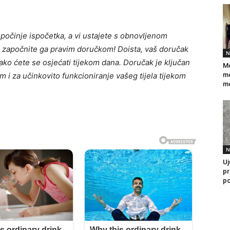
ve počinje ispočetka, a vi ustajete s obnovljenom
, započnite ga pravim doručkom! Doista, vaš doručak
N
ako ćete se osjećati tijekom dana. Doručak je ključan
Mo
 i za učinkovito funkcioniranje vašeg tijela tijekom
mo
mo
N
Uj
pr
po