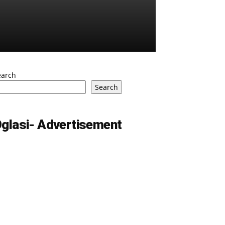
earch
Search
glasi- Advertisement