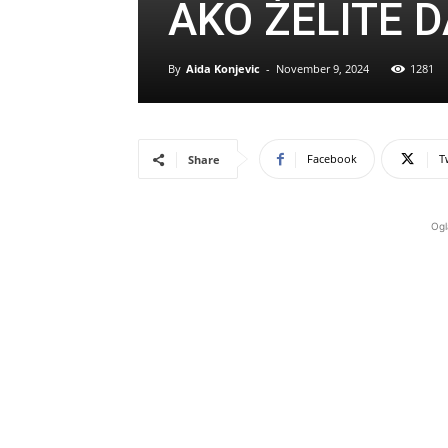
AKO ŽELITE 
By
Aida Konjevic
-
November 9, 2024
1281
Facebook
T
Share
Ogl