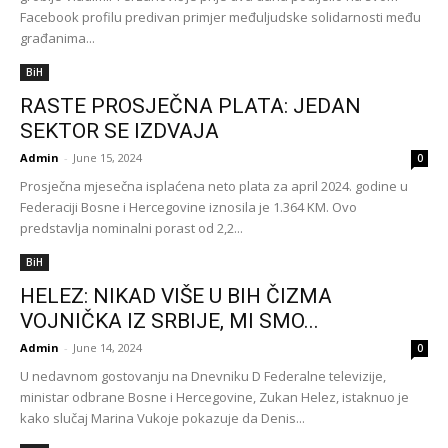
Facebook profilu predivan primjer međuljudske solidarnosti među
građanima...
BiH
RASTE PROSJEČNA PLATA: JEDAN
SEKTOR SE IZDVAJA
Admin
-
June 15, 2024
0
Prosječna mjesečna isplaćena neto plata za april 2024. godine u
Federaciji Bosne i Hercegovine iznosila je 1.364 KM. Ovo
predstavlja nominalni porast od 2,2...
BiH
HELEZ: NIKAD VIŠE U BIH ČIZMA
VOJNIČKA IZ SRBIJE, MI SMO...
Admin
-
June 14, 2024
0
U nedavnom gostovanju na Dnevniku D Federalne televizije,
ministar odbrane Bosne i Hercegovine, Zukan Helez, istaknuo je
kako slučaj Marina Vukoje pokazuje da Denis...