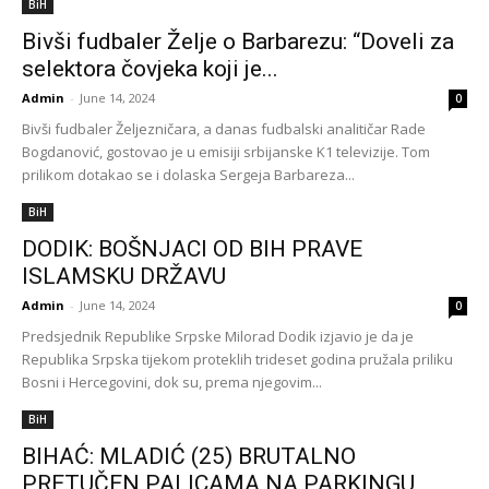
BiH
Bivši fudbaler Želje o Barbarezu: “Doveli za
selektora čovjeka koji je...
Admin
-
June 14, 2024
0
Bivši fudbaler Željezničara, a danas fudbalski analitičar Rade
Bogdanović, gostovao je u emisiji srbijanske K1 televizije. Tom
prilikom dotakao se i dolaska Sergeja Barbareza...
BiH
DODIK: BOŠNJACI OD BIH PRAVE
ISLAMSKU DRŽAVU
Admin
-
June 14, 2024
0
Predsjednik Republike Srpske Milorad Dodik izjavio je da je
Republika Srpska tijekom proteklih trideset godina pružala priliku
Bosni i Hercegovini, dok su, prema njegovim...
BiH
BIHAĆ: MLADIĆ (25) BRUTALNO
PRETUČEN PALICAMA NA PARKINGU