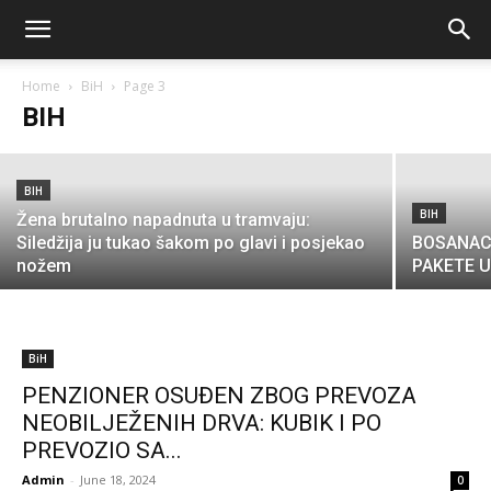
DEMOGRAFSKA KATASTROFA: 2060.
SVAKA DRUGA OSOBA U BIH ĆE IMATI
51 GODINU I VIŠE
Home
BiH
Page 3
BIH
Admin
-
June 23, 2024
BIH
BIH
Žena brutalno napadnuta u tramvaju:
Siledžija ju tukao šakom po glavi i posjekao
BOSANAC
nožem
PAKETE 
BiH
PENZIONER OSUĐEN ZBOG PREVOZA
NEOBILJEŽENIH DRVA: KUBIK I PO
PREVOZIO SA...
Admin
-
June 18, 2024
0