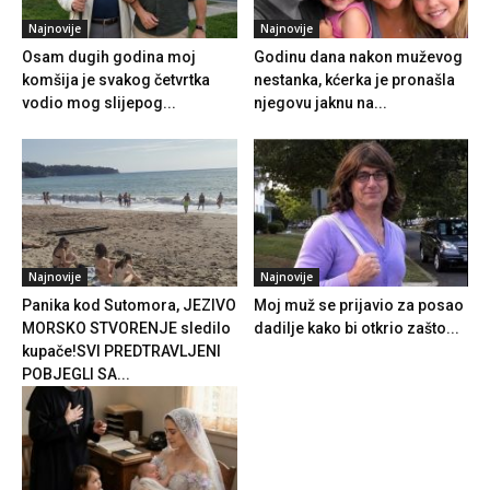
Najnovije
Najnovije
Osam dugih godina moj
Godinu dana nakon muževog
komšija je svakog četvrtka
nestanka, kćerka je pronašla
vodio mog slijepog...
njegovu jaknu na...
Najnovije
Najnovije
Panika kod Sutomora, JEZIVO
Moj muž se prijavio za posao
MORSKO STVORENJE sledilo
dadilje kako bi otkrio zašto...
kupače!SVI PREDTRAVLJENI
POBJEGLI SA...