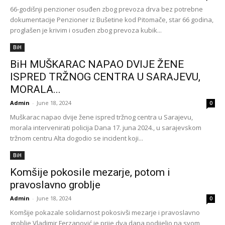
66-godišnji penzioner osuđen zbog prevoza drva bez potrebne
dokumentacije Penzioner iz Bušetine kod Pitomače, star 66 godina,
proglašen je krivim i osuđen zbog prevoza kubik...
BiH
BiH MUŠKARAC NAPAO DVIJE ŽENE
ISPRED TRŽNOG CENTRA U SARAJEVU,
MORALA...
Admin
-
June 18, 2024
0
Muškarac napao dvije žene ispred tržnog centra u Sarajevu,
morala intervenirati policija Dana 17. juna 2024., u sarajevskom
tržnom centru Alta dogodio se incident koji...
BiH
Komšije pokosile mezarje, potom i
pravoslavno groblje
Admin
-
June 18, 2024
0
Komšije pokazale solidarnost pokosivši mezarje i pravoslavno
groblje Vladimir Ferzanović je prije dva dana podijelio na svom