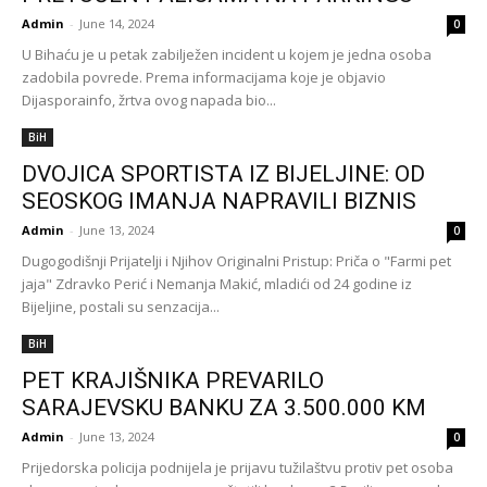
Admin
-
June 14, 2024
0
U Bihaću je u petak zabilježen incident u kojem je jedna osoba
zadobila povrede. Prema informacijama koje je objavio
Dijasporainfo, žrtva ovog napada bio...
BiH
DVOJICA SPORTISTA IZ BIJELJINE: OD
SEOSKOG IMANJA NAPRAVILI BIZNIS
Admin
-
June 13, 2024
0
Dugogodišnji Prijatelji i Njihov Originalni Pristup: Priča o "Farmi pet
jaja" Zdravko Perić i Nemanja Makić, mladići od 24 godine iz
Bijeljine, postali su senzacija...
BiH
PET KRAJIŠNIKA PREVARILO
SARAJEVSKU BANKU ZA 3.500.000 KM
Admin
-
June 13, 2024
0
Prijedorska policija podnijela je prijavu tužilaštvu protiv pet osoba