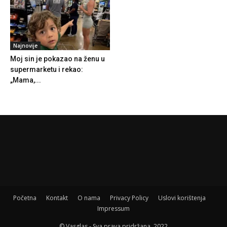
Najnovije
Moj sin je pokazao na ženu u
supermarketu i rekao:
„Mama,...
Početna
Kontakt
O nama
Privacy Policy
Uslovi korištenja
Impressum
© Vasglas - Sva prava pridržana. 2022