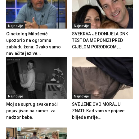
Najnovije
Najnovije
Ginekolog Milošević
SVEKRVA JE DONIJELA DNK
upozorio na ogromnu
TEST DA ME PONIZI PRED
zabludu žena: Ovako samo
CIJELOM PORODICOM,...
navlačite jezive...
Najnovije
Najnovije
Moj se suprug svake noći
SVE ŽENE OVO MORAJU
pojavljivao na kameri za
ZNATI: Kad vam se pojave
nadzor bebe.
blijede mrlje...