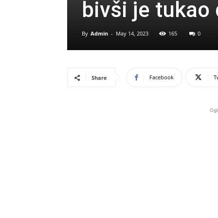
bivši je tukao
By
Admin
-
May 14, 2023
165
0
Facebook
T
Share
Ogl