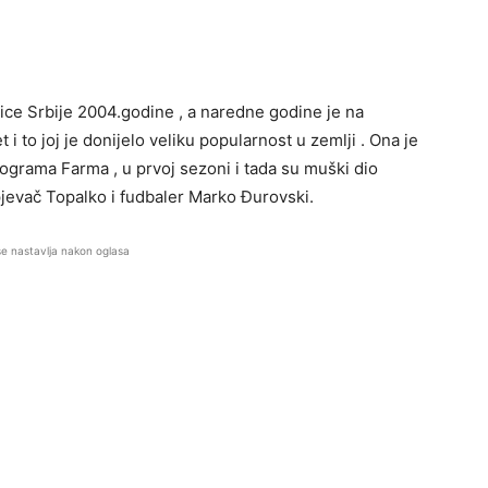
sice Srbije 2004.godine , a naredne godine je na
i to joj je donijelo veliku popularnost u zemlji . Ona je
 programa Farma , u prvoj sezoni i tada su muški dio
pjevač Topalko i fudbaler Marko Đurovski.
se nastavlja nakon oglasa