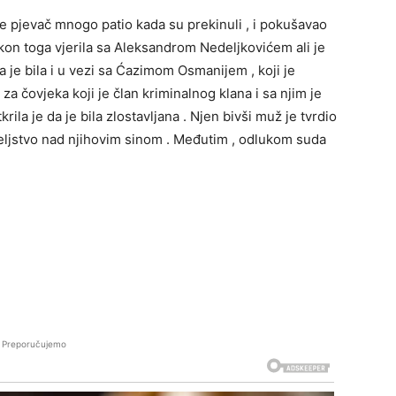
je pjevač mnogo patio kada su prekinuli , i pokušavao
kon toga vjerila sa Aleksandrom Nedeljkovićem ali je
 da je bila i u vezi sa Ćazimom Osmanijem , koji je
a čovjeka koji je član kriminalnog klana i sa njim je
krila je da je bila zlostavljana . Njen bivši muž je tvrdio
ateljstvo nad njihovim sinom . Međutim , odlukom suda
Preporučujemo