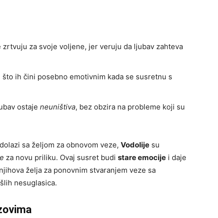
 zrtvuju za svoje voljene, jer veruju da ljubav zahteva
e, što ih čini posebno emotivnim kada se susretnu s
jubav ostaje
neuništiva
, bez obzira na probleme koji su
 dolazi sa željom za obnovom veze,
Vodolije
su
ce
za novu priliku. Ovaj susret budi
stare emocije
i daje
, njihova želja za ponovnim stvaranjem veze sa
šlih nesuglasica.
azovima