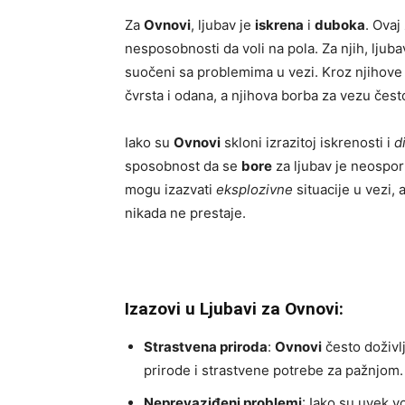
Za
Ovnovi
, ljubav je
iskrena
i
duboka
. Ovaj
nesposobnosti da voli na pola. Za njih, lju
suočeni sa problemima u vezi. Kroz njihove 
čvrsta i odana, a njihova borba za vezu čes
Iako su
Ovnovi
skloni izrazitoj iskrenosti i
d
sposobnost da se
bore
za ljubav je neospor
mogu izazvati
eksplozivne
situacije u vezi,
nikada ne prestaje.
Izazovi u Ljubavi za Ovnovi:
Strastvena priroda
:
Ovnovi
često doživl
prirode i strastvene potrebe za pažnjom.
Neprevaziđeni problemi
: Iako su uvek v