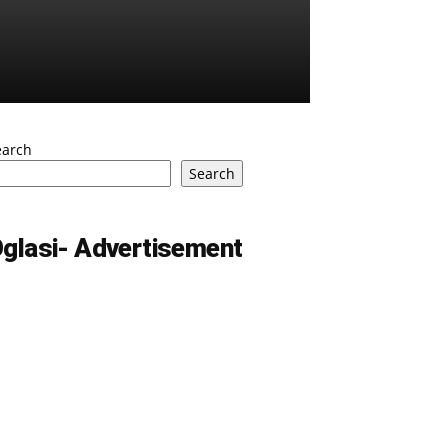
earch
Search
glasi- Advertisement