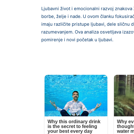
Ljubavni život i emocionalni razvoj znakova
borbe, želje i nade. U ovom članku fokusir
imaju različite pristupe ljubavi, dele slič
razumevanjem. Ova analiza osvetljava izazo
pomirenje i novi početak u ljubavi.