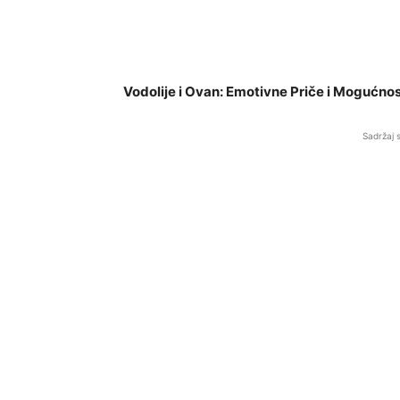
Vodolije i Ovan: Emotivne Priče i Mogućno
Sadržaj 