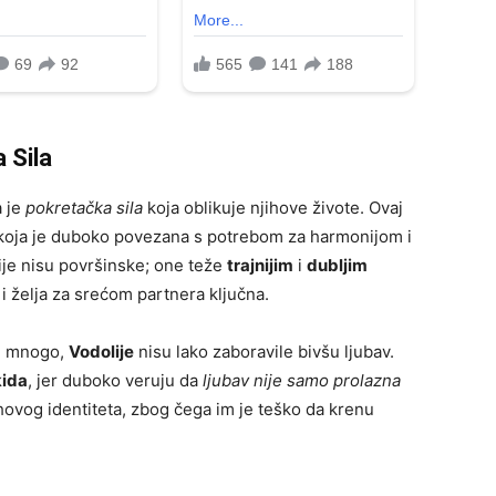
 Sila
a je
pokretačka sila
koja oblikuje njihove živote. Ovaj
 koja je duboko povezana s potrebom za harmonijom i
je nisu površinske; one teže
trajnijim
i
dubljim
 želja za srećom partnera ključna.
že mnogo,
Vodolije
nisu lako zaboravile bivšu ljubav.
kida
, jer duboko veruju da
ljubav nije samo prolazna
ihovog identiteta, zbog čega im je teško da krenu