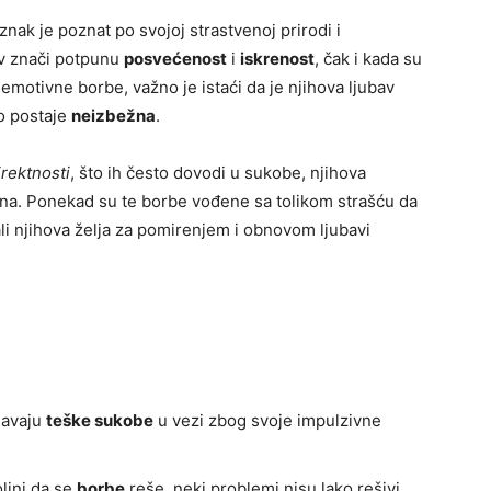
 znak je poznat po svojoj strastvenoj prirodi i
bav znači potpunu
posvećenost
i
iskrenost
, čak i kada su
emotivne borbe, važno je istaći da je njihova ljubav
to postaje
neizbežna
.
irektnosti
, što ih često dovodi u sukobe, njihova
na. Ponekad su te borbe vođene sa tolikom strašću da
 ali njihova želja za pomirenjem i obnovom ljubavi
javaju
teške sukobe
u vezi zbog svoje impulzivne
oljni da se
borbe
reše, neki problemi nisu lako rešivi.