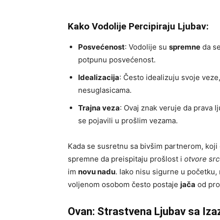
Kako Vodolije Percipiraju Ljubav:
Posvećenost
: Vodolije su
spremne
da se
potpunu posvećenost.
Idealizacija
: Često idealizuju svoje vez
nesuglasicama.
Trajna veza
: Ovaj znak veruje da prava l
se pojavili u prošlim vezama.
Kada se susretnu sa bivšim partnerom, koji
spremne da preispitaju prošlost i
otvore sr
im
novu nadu
. Iako nisu sigurne u početku
voljenom osobom često postaje
jača
od pro
Ovan: Strastvena Ljubav sa Iz