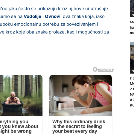
 Zodijaka često se prikazuju kroz njihove unutrašnje
N
aćemo se na
Vodolije
i
Ovnovi
, dva znaka koja, iako
Mo
nu duboku emocionalnu potrebu za povezivanjem i
lj
ve kroz koje oba znaka prolaze, kao i mogućnosti za
mo
N
P
M
Z
N
A
K