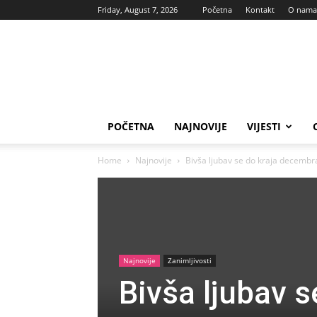
Friday, August 7, 2026
Početna
Kontakt
O nama
Vas
glas
POČETNA
NAJNOVIJE
VIJESTI
Home
Najnovije
Bivša ljubav se do kraja decembra
Najnovije
Zanimljivosti
Bivša ljubav 