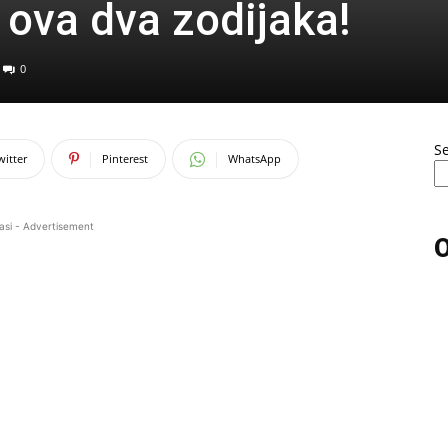
 ova dva zodijaka!
0
S
witter
Pinterest
WhatsApp
asi - Advertisement
O