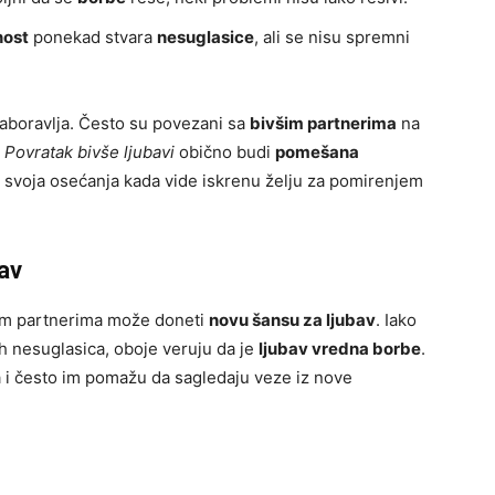
nost
ponekad stvara
nesuglasice
, ali se nisu spremni
 zaboravlja. Često su povezani sa
bivšim partnerima
na
.
Povratak bivše ljubavi
obično budi
pomešana
ju svoja osećanja kada vide iskrenu želju za pomirenjem
av
šim partnerima može doneti
novu šansu za ljubav
. Iako
ih nesuglasica, oboje veruju da je
ljubav vredna borbe
.
a i često im pomažu da sagledaju veze iz nove