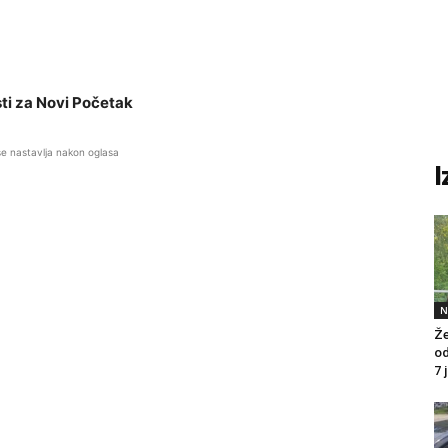
sti za Novi Početak
se nastavlja nakon oglasa
I
N
Že
od
7 