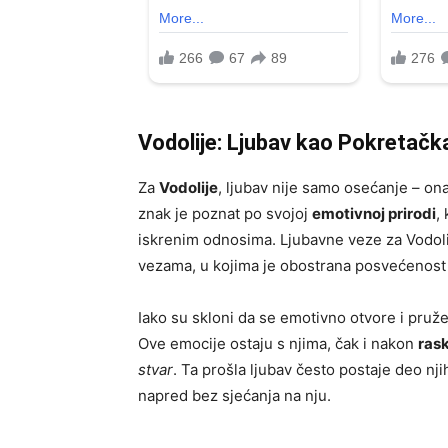
Vodolije: Ljubav kao Pokretačka
Za
Vodolije
, ljubav nije samo osećanje – on
znak je poznat po svojoj
emotivnoj prirodi
,
iskrenim odnosima. Ljubavne veze za Vodoli
vezama, u kojima je obostrana posvećenost i
Iako su skloni da se emotivno otvore i pru
Ove emocije ostaju s njima, čak i nakon
ras
stvar
. Ta prošla ljubav često postaje deo nj
napred bez sjećanja na nju.