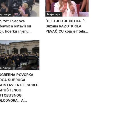
ajnovije
Najnovije
j zet i njegova
“CILJ JOJ JE BIO DA…”:
ubavnica ostavili su
Suzana RAZOTKRILA
ju kćerku i njenu...
PEVAČICU koja je htela...
ajnovije
OGREBNA POVORKA
OGA SUPRUGA
AUSTAVILA SE ISPRED
APUŠTENOG
UTOBUSNOG
OLODVORA… A...