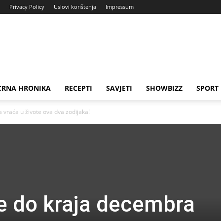
Privacy Policy
Uslovi korištenja
Impressum
CRNA HRONIKA
RECEPTI
SAVJETI
SHOWBIZZ
SPORT
 vraća u živote ova dva zodijaka!
se do kraja decembra