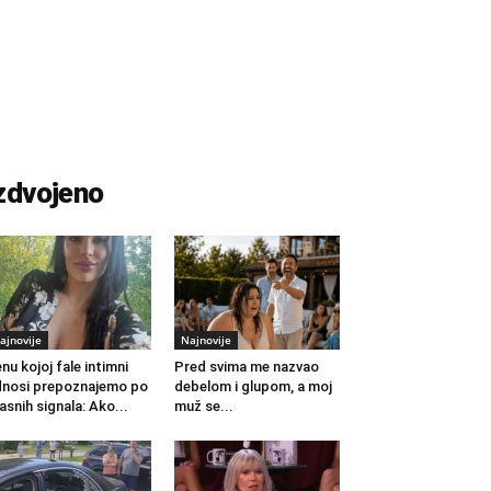
zdvojeno
ajnovije
Najnovije
nu kojoj fale intimni
Pred svima me nazvao
nosi prepoznajemo po
debelom i glupom, a moj
jasnih signala: Ako...
muž se...