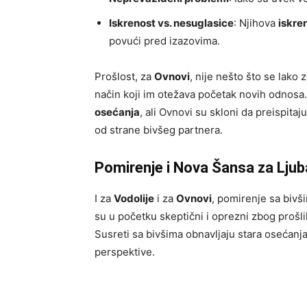
Iskrenost vs. nesuglasice
: Njihova
iskre
povući pred izazovima.
Prošlost, za
Ovnovi
, nije nešto što se lako
način koji im otežava početak novih odnosa
osećanja
, ali Ovnovi su skloni da preispita
od strane bivšeg partnera.
Pomirenje i Nova Šansa za Ljub
I za
Vodolije
i za
Ovnovi
, pomirenje sa biv
su u početku skeptični i oprezni zbog prošl
Susreti sa bivšima obnavljaju stara osećanj
perspektive.