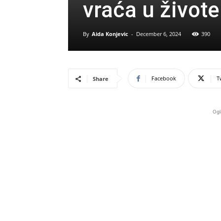
vraća u živote
By
Aida Konjevic
-
December 6, 2024
390
Facebook
T
Share
Ogl