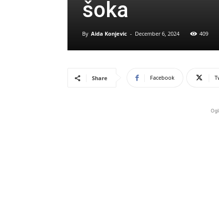
šoka
By
Aida Konjevic
-
December 6, 2024
409
Facebook
T
Share
Ogl