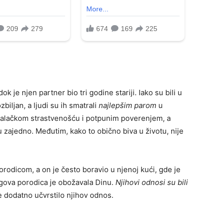
k je njen partner bio tri godine stariji. Iako su bili u
biljan, a ljudi su ih smatrali
najlepšim parom
u
adalačkom strastvenošću i potpunim poverenjem, a
u zajedno. Međutim, kako to obično biva u životu, nije
rodicom, a on je često boravio u njenoj kući, gde je
gova porodica je obožavala Dinu.
Njihovi odnosi su bili
je dodatno učvrstilo njihov odnos.