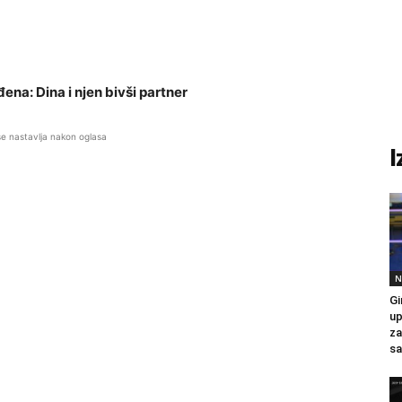
uđena: Dina i njen bivši partner
se nastavlja nakon oglasa
I
N
Gi
up
za
sa