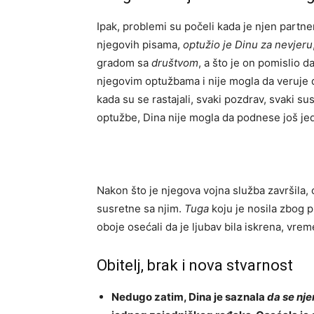
Ipak, problemi su počeli kada je njen partn
njegovih pisama,
optužio je Dinu za nevjeru
gradom sa
društvom
, a što je on pomislio d
njegovim optužbama i nije mogla da veruje d
kada su se rastajali, svaki pozdrav, svaki su
optužbe, Dina nije mogla da podnese još je
Nakon što je njegova vojna služba završila, o
susretne sa njim.
Tuga
koju je nosila zbog pr
oboje osećali da je ljubav bila iskrena, vreme
Obitelj, brak i nova stvarnost
Nedugo zatim, Dina je saznala
da se nje