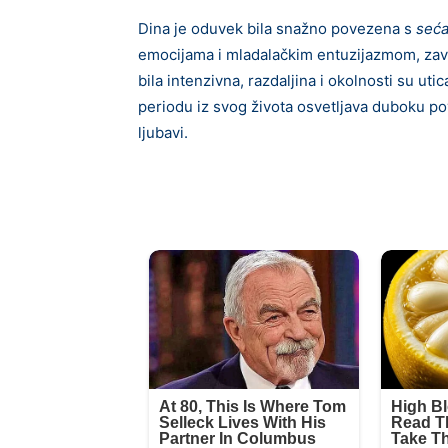
Dina je oduvek bila snažno povezena s
seća
emocijama i mladalačkim entuzijazmom, završ
bila intenzivna, razdaljina i okolnosti su ut
periodu iz svog života osvetljava duboku pov
ljubavi.