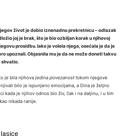
 njegov život je dobio iznenadnu prekretnicu – odlazak
ožio joj je brak, što je bio ozbiljan korak u njihovoj
jegovu prosidbu. Iako je volela njega, osećala je da je
bro upoznali. Objasnila mu je da ne može doneti takvu
i shvatio.
o je bila njihova
jedina povezanost
tokom njegove
jivali bilo je ispunjeno emocijama, a Dina je željno
 kada je njihov odnos bio živ, čak i na daljinu, i u tim
kao nikada ranije.
glasice