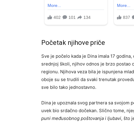
Početak njihove priče
Sve je počelo kada je Dina imala 17 godina, do
srednjoj školi, njihov odnos je brzo postao oz
regionu. Njihova veza bila je ispunjena ml
oboje su se trudili da svaki trenutak proved
sve bilo tako jednostavno.
Dina je upoznala svog partnera sa svojom po
uvek bio srdačno dočekan. Slično tome, nje
puni međusobnog poštovanja i ljubavi
, što 