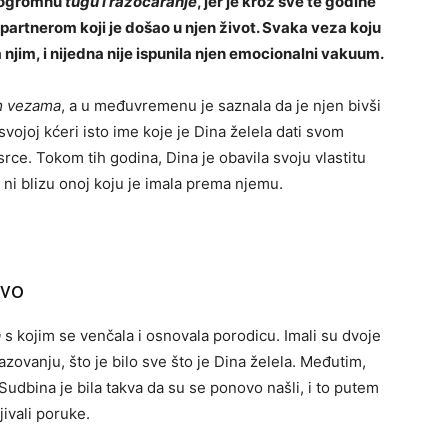
e ogromnu
tugu i razočaranje
, jer je kroz sve te godine
artnerom koji je došao u njen život. Svaka veza koju
 njim, i nijedna nije ispunila njen emocionalni vakuum.
m vezama
, a u međuvremenu je saznala da je njen bivši
svojoj kćeri isto ime koje je Dina želela dati svom
srce. Tokom tih godina, Dina je obavila svoju vlastitu
a ni blizu onoj koju je imala prema njemu.
tvo
a
s kojim se venčala i osnovala porodicu. Imali su dvoje
razovanju, što je bilo sve što je Dina želela. Međutim,
Sudbina je bila takva da su se ponovo našli, i to putem
jivali poruke.