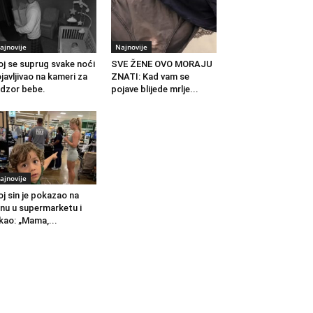
ajnovije
Najnovije
j se suprug svake noći
SVE ŽENE OVO MORAJU
javljivao na kameri za
ZNATI: Kad vam se
dzor bebe.
pojave blijede mrlje...
ajnovije
j sin je pokazao na
nu u supermarketu i
kao: „Mama,...