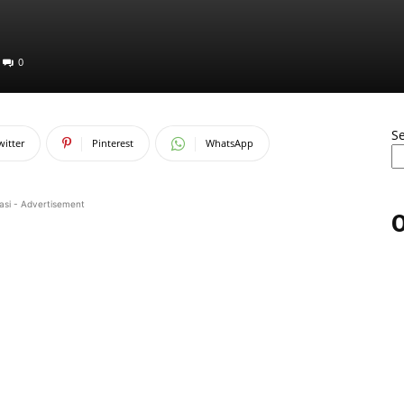
0
S
witter
Pinterest
WhatsApp
asi - Advertisement
O