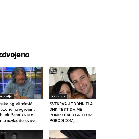
zdvojeno
ajnovije
Najnovije
nekolog Milošević
SVEKRVA JE DONIJELA
ozorio na ogromnu
DNK TEST DA ME
bludu žena: Ovako
PONIZI PRED CIJELOM
mo navlačite jezive...
PORODICOM,...