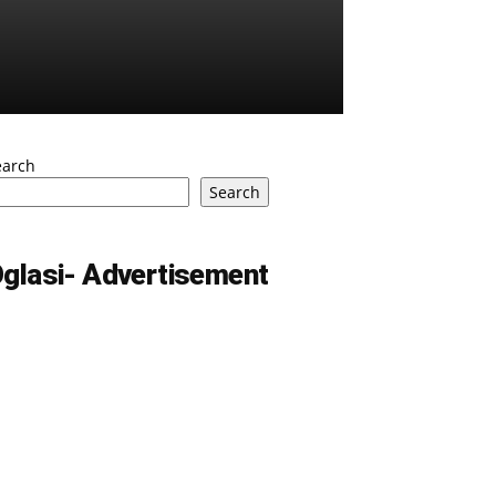
earch
Search
glasi- Advertisement