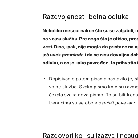
Razdvojenost i bolna odluka
Nekoliko meseci nakon što su se zaljubili,
na vojnu službu. Pre nego što je otišao, predl
vezi. Dina, ipak, nije mogla da pristane na n
još uvek
premlada
i da se nisu dovoljno do
odluku, a on je, iako povređen, to prihvatio 
Dopisivanje putem pisama nastavilo je, št
vojne službe. Svako pismo koje su razmen
čekala svako novo pismo. To su bili trenuci
trenucima su se oboje
osećali povezano
Razgovori koji su izazvali nesu