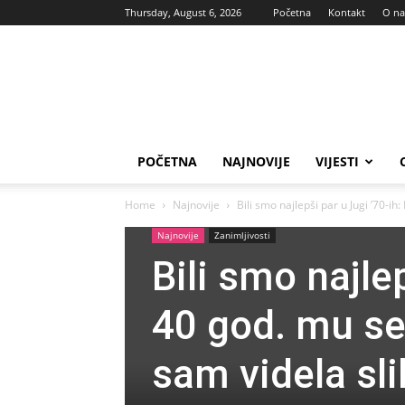
Thursday, August 6, 2026
Početna
Kontakt
O n
Vas
glas
POČETNA
NAJNOVIJE
VIJESTI
Home
Najnovije
Bili smo najlepši par u Jugi ’70-ih:
Najnovije
Zanimljivosti
Bili smo najle
40 god. mu se 
sam videla sl