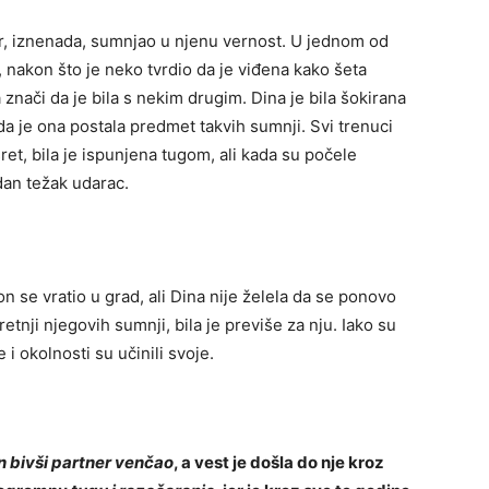
er, iznenada, sumnjao u njenu vernost. U jednom od
, nakon što je neko tvrdio da je viđena kako šeta
a znači da je bila s nekim drugim. Dina je bila šokirana
a je ona postala predmet takvih sumnji. Svi trenuci
sret, bila je ispunjena tugom, ali kada su počele
dan težak udarac.
n se vratio u grad, ali Dina nije želela da se ponovo
etnji njegovih sumnji, bila je previše za nju. Iako su
 i okolnosti su učinili svoje.
n bivši partner venčao
, a vest je došla do nje kroz