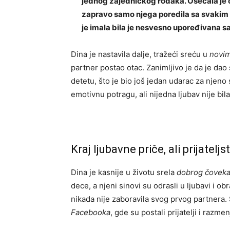
jednog zajedničkog rođaka. Osećala j
zapravo samo njega poredila sa svakim p
je imala bila je nesvesno upoređivana sa
Dina je nastavila dalje, tražeći sreću u
novi
partner postao otac. Zanimljivo je da je dao 
detetu, što je bio još jedan udarac za njeno 
emotivnu potragu, ali nijedna ljubav nije bil
Kraj ljubavne priče, ali prijateljs
Dina je kasnije u životu srela
dobrog čovek
dece, a njeni sinovi su odrasli u ljubavi i ob
nikada nije zaboravila svog prvog partnera. 
Facebooka
, gde su postali prijatelji i razmen