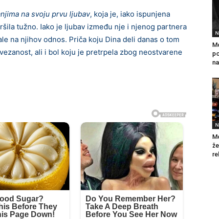
njima na svoju prvu ljubav
, koja je, iako ispunjena
ila tužno. Iako je ljubav između nje i njenog partnera
N
icale na njihov odnos. Priča koju Dina deli danas o tom
Mo
ezanost, ali i bol koju je pretrpela zbog neostvarene
po
na
N
Mo
že
re