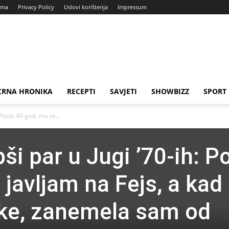
ama
Privacy Policy
Uslovi korištenja
Impressum
CRNA HRONIKA
RECEPTI
SAVJETI
SHOWBIZZ
SPORT
 Posle 40 god. mu se...
pši par u Jugi ’70-ih: P
javljam na Fejs, a kad
ike, zanemela sam od