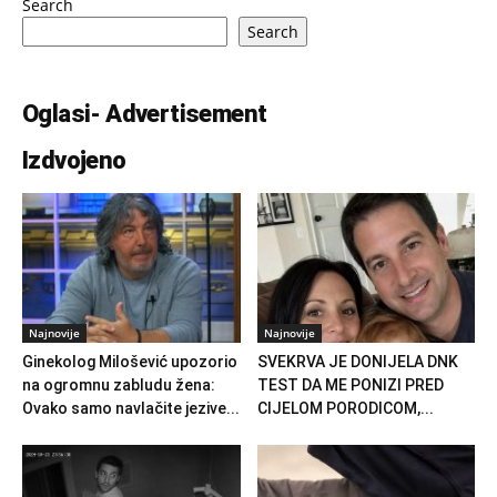
Search
Search
Oglasi- Advertisement
Izdvojeno
Najnovije
Najnovije
Ginekolog Milošević upozorio
SVEKRVA JE DONIJELA DNK
na ogromnu zabludu žena:
TEST DA ME PONIZI PRED
Ovako samo navlačite jezive...
CIJELOM PORODICOM,...