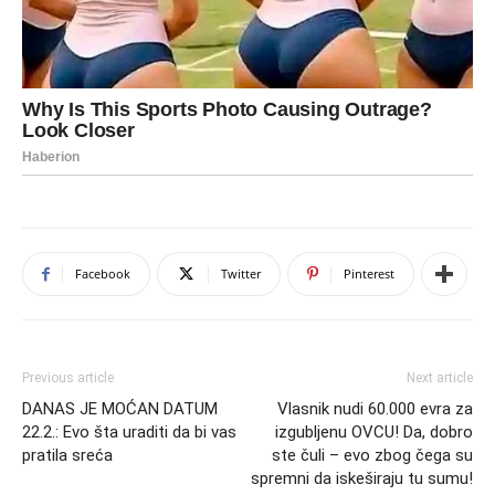
Facebook
Twitter
Pinterest
Previous article
Next article
DANAS JE MOĆAN DATUM
Vlasnik nudi 60.000 evra za
22.2.: Evo šta uraditi da bi vas
izgubljenu OVCU! Da, dobro
pratila sreća
ste čuli – evo zbog čega su
spremni da iskeširaju tu sumu!