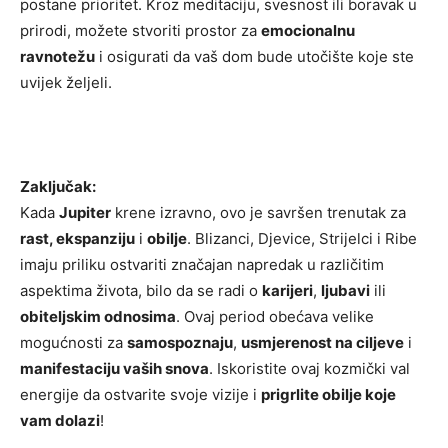
postane prioritet. Kroz meditaciju, svesnost ili boravak u
prirodi, možete stvoriti prostor za
emocionalnu
ravnotežu
i osigurati da vaš dom bude utočište koje ste
uvijek željeli.
Zaključak:
Kada
Jupiter
krene izravno, ovo je savršen trenutak za
rast, ekspanziju
i
obilje
. Blizanci, Djevice, Strijelci i Ribe
imaju priliku ostvariti značajan napredak u različitim
aspektima života, bilo da se radi o
karijeri
,
ljubavi
ili
obiteljskim odnosima
. Ovaj period obećava velike
mogućnosti za
samospoznaju
,
usmjerenost na ciljeve
i
manifestaciju vaših snova
. Iskoristite ovaj kozmički val
energije da ostvarite svoje vizije i
prigrlite obilje koje
vam dolazi
!