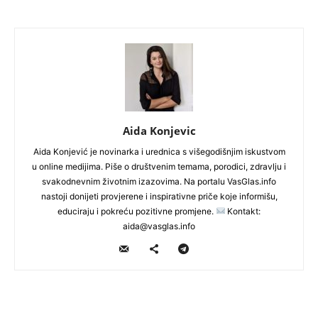
Aida Konjevic
Aida Konjević je novinarka i urednica s višegodišnjim iskustvom
u online medijima. Piše o društvenim temama, porodici, zdravlju i
svakodnevnim životnim izazovima. Na portalu VasGlas.info
nastoji donijeti provjerene i inspirativne priče koje informišu,
educiraju i pokreću pozitivne promjene.
Kontakt:
aida@vasglas.info