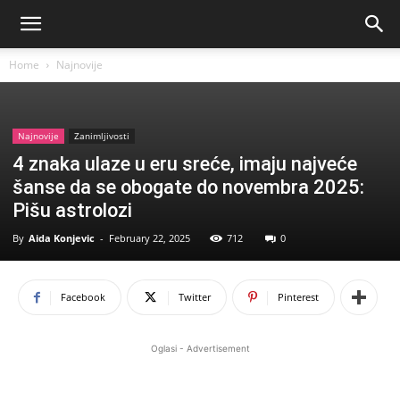
Home
Najnovije
Najnovije
Zanimljivosti
4 znaka ulaze u eru sreće, imaju najveće
šanse da se obogate do novembra 2025:
Pišu astrolozi
By
Aida Konjevic
-
February 22, 2025
712
0
Facebook
Twitter
Pinterest
Oglasi - Advertisement