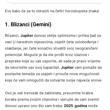
Evo kako će se to odraziti na četiri horoskopska znaka:
1. Blizanci (Gemini)
Blizanci,
Jupiter
donosi obilje optimizma i prilika baš za
vas! U narednim mjesecima, osjetit ćete oslobođenje i
olakšanje, jer ćete konačno shvatiti svoj neograničeni
potencijal. Moguće je da ste prošli kroz izazove i
prepreke koje su vas usporile, ali sada je pravo vrijeme
da iskoristite sav svoj kapacitet.
Jupiter
vam pomaže da
postavite temelje za uspjeh i privuče nove mogućnosti
koje će vam omogućiti da ostvarite svoje najveće snove.
Ovo je vaš trenutak da zablistate, preuzmite hrabre
korake prema svojim ciljevima i vjerujte da vam svemir
donosi upravo ono što vam treba.
2025. godina
može