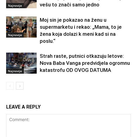
vešu to znači samo jedno
Najnovije
Moj sin je pokazao na ženu u
supermarketu i rekao: „Mama, to je
žena koja dolazi k meni kad si na
Najnovije
poslu.“
Strah raste, putnici otkazuju letove:
Nova Baba Vanga predvidjela ogromnu
katastrofu OD OVOG DATUMA
Najnovije
LEAVE A REPLY