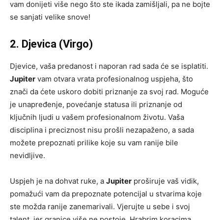
vam donijeti više nego što ste ikada zamišljali, pa ne bojte
se sanjati velike snove!
2. Djevica (Virgo)
Djevice, vaša predanost i naporan rad sada će se isplatiti.
Jupiter
vam otvara vrata profesionalnog uspjeha, što
znači da ćete uskoro dobiti priznanje za svoj rad. Moguće
je unapređenje, povećanje statusa ili priznanje od
ključnih ljudi u vašem profesionalnom životu. Vaša
disciplina i preciznost nisu prošli nezapaženo, a sada
možete prepoznati prilike koje su vam ranije bile
nevidljive.
Uspjeh je na dohvat ruke, a
Jupiter
proširuje vaš vidik,
pomažući vam da prepoznate potencijal u stvarima koje
ste možda ranije zanemarivali. Vjerujte u sebe i svoj
talent, jer granice više ne postoje. Hrabrim koracima