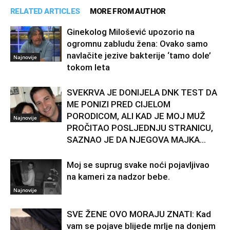
RELATED ARTICLES
MORE FROM AUTHOR
Ginekolog Milošević upozorio na
ogromnu zabludu žena: Ovako samo
navlačite jezive bakterije ‘tamo dole’
Najnovije
tokom leta
SVEKRVA JE DONIJELA DNK TEST DA
ME PONIZI PRED CIJELOM
PORODICOM, ALI KAD JE MOJ MUŽ
Najnovije
PROČITAO POSLJEDNJU STRANICU,
SAZNAO JE DA NJEGOVA MAJKA...
Moj se suprug svake noći pojavljivao
na kameri za nadzor bebe.
Najnovije
SVE ŽENE OVO MORAJU ZNATI: Kad
vam se pojave blijede mrlje na donjem