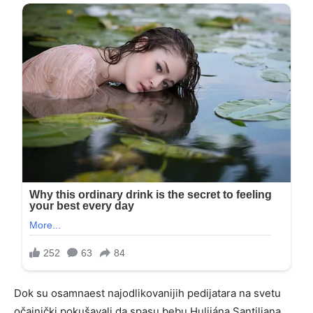
Dok su osamnaest najodlikovanijih pedijatara na svetu
očajnički pokušavali da spasu bebu Hulijána Santiljana,