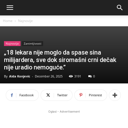
Home
Najnovije
Najnovije
Zanimljivosti
„18 lekara nije moglo da spase sina
milijardera, sve dok siromašni crni dečak
nije uradio nemoguće.”
By
Aida Konjevic
-
December 26, 2025
3191
0
Facebook
Twitter
Pinterest
Oglasi - Advertisement