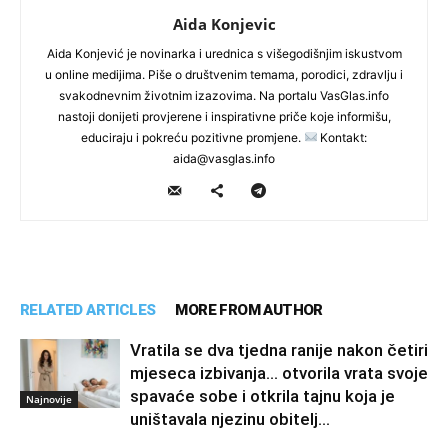
Aida Konjevic
Aida Konjević je novinarka i urednica s višegodišnjim iskustvom
u online medijima. Piše o društvenim temama, porodici, zdravlju i
svakodnevnim životnim izazovima. Na portalu VasGlas.info
nastoji donijeti provjerene i inspirativne priče koje informišu,
educiraju i pokreću pozitivne promjene.
Kontakt:
aida@vasglas.info
RELATED ARTICLES
MORE FROM AUTHOR
Vratila se dva tjedna ranije nakon četiri
mjeseca izbivanja… otvorila vrata svoje
spavaće sobe i otkrila tajnu koja je
Najnovije
uništavala njezinu obitelj…