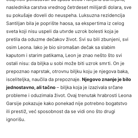
naslednika carstva vrednog četrdeset milijardi dolara, sve
su pokušaje doveli do neuspeha. Luksuzna rezidencija
Santiljan bila je poprište haosa, sa ekspertima iz celog
sveta koji nisu uspeli da utvrde uzrok bolesti koja je
pretila da oduzme dečakov život. Svi su bili zbunjeni, svi
osim Leona. Iako je bio siromašan dečak sa slabim
kaputom i starim patikama, Leon je znao nešto što svi
ostali nisu: da biljka u sobi može biti uzrok smrti. On je
prepoznao naprstak, otrovnu biljku koju je njegova baka,
isceliteljka, naučila da prepoznaje.
Njegovo znanje je bilo
jednostavno, ali tačno
– biljka koja je izazivala srčane
probleme i oduzimala život. Ovaj trenutak hrabrosti Leona
Garsije pokazuje kako ponekad nije potrebno bogatstvo
ili prestiž, već sposobnost da se vidi ono što drugi
ignorišu.