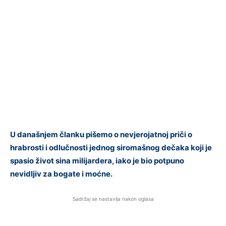
U današnjem članku pišemo o nevjerojatnoj priči o
hrabrosti i odlučnosti jednog siromašnog dečaka koji je
spasio život sina milijardera, iako je bio potpuno
nevidljiv za bogate i moćne.
Sadržaj se nastavlja nakon oglasa