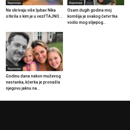
Najnovije
Najnovije
Ne skrivaju više ljubav Nika
Osam dugih godina moj
otkrila s kim je u vezi!TAJNO...
komšija je svakog četvrtka
vodio mog slijepog...
Najnovije
Godinu dana nakon muževog
nestanka, kćerka je pronašla
njegovu jaknu na...