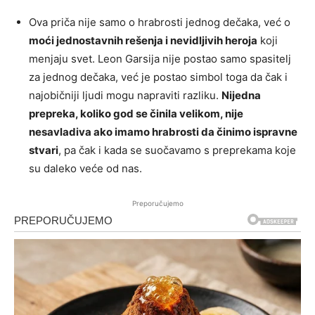
Ova priča nije samo o hrabrosti jednog dečaka, već o
moći jednostavnih rešenja i nevidljivih heroja
koji
menjaju svet. Leon Garsija nije postao samo spasitelj
za jednog dečaka, već je postao simbol toga da čak i
najobičniji ljudi mogu napraviti razliku.
Nijedna
prepreka, koliko god se činila velikom, nije
nesavladiva ako imamo hrabrosti da činimo ispravne
stvari
, pa čak i kada se suočavamo s preprekama koje
su daleko veće od nas.
Preporučujemo