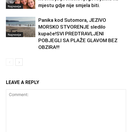
mjestu gdje nije smjela biti.
Najnovije
Panika kod Sutomora, JEZIVO
MORSKO STVORENJE sledilo
kupače!SVI PREDTRAVLJENI
Najnovije
POBJEGLI SA PLAŽE GLAVOM BEZ
OBZIRA!!!
LEAVE A REPLY