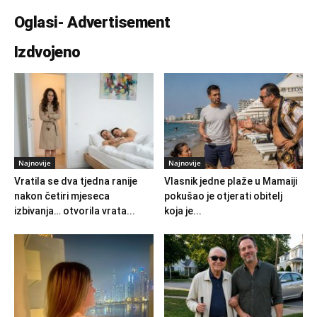
Oglasi- Advertisement
Izdvojeno
Najnovije
Najnovije
Vratila se dva tjedna ranije
Vlasnik jedne plaže u Mamaiji
nakon četiri mjeseca
pokušao je otjerati obitelj
izbivanja… otvorila vrata...
koja je...