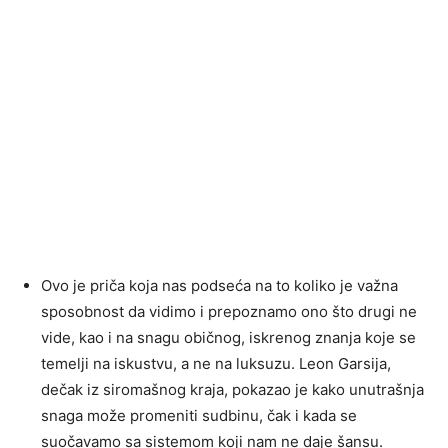
Ovo je priča koja nas podseća na to koliko je važna
sposobnost da vidimo i prepoznamo ono što drugi ne
vide, kao i na snagu običnog, iskrenog znanja koje se
temelji na iskustvu, a ne na luksuzu. Leon Garsija,
dečak iz siromašnog kraja, pokazao je kako unutrašnja
snaga može promeniti sudbinu, čak i kada se
suočavamo sa sistemom koji nam ne daje šansu.