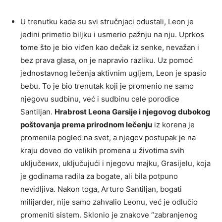
U trenutku kada su svi stručnjaci odustali, Leon je
jedini primetio biljku i usmerio pažnju na nju. Uprkos
tome što je bio viđen kao dečak iz senke, nevažan i
bez prava glasa, on je napravio razliku. Uz pomoć
jednostavnog lečenja aktivnim ugljem, Leon je spasio
bebu. To je bio trenutak koji je promenio ne samo
njegovu sudbinu, već i sudbinu cele porodice
Santiljan.
Hrabrost Leona Garsije i njegovog dubokog
poštovanja prema prirodnom lečenju
iz korena je
promenila pogled na svet, a njegov postupak je na
kraju doveo do velikih promena u životima svih
uključених, uključujući i njegovu majku, Grasijelu, koja
je godinama radila za bogate, ali bila potpuno
nevidljiva. Nakon toga, Arturo Santiljan, bogati
milijarder, nije samo zahvalio Leonu, već je odlučio
promeniti sistem. Sklonio je znakove “zabranjenog