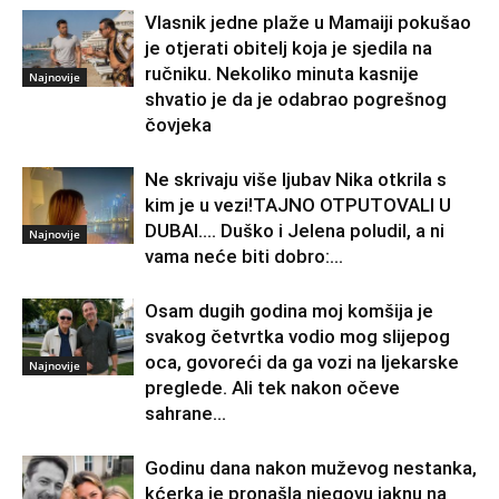
Vlasnik jedne plaže u Mamaiji pokušao
je otjerati obitelj koja je sjedila na
ručniku. Nekoliko minuta kasnije
Najnovije
shvatio je da je odabrao pogrešnog
čovjeka
Ne skrivaju više ljubav Nika otkrila s
kim je u vezi!TAJNO OTPUTOVALI U
DUBAI…. Duško i Jelena poludil, a ni
Najnovije
vama neće biti dobro:...
Osam dugih godina moj komšija je
svakog četvrtka vodio mog slijepog
oca, govoreći da ga vozi na ljekarske
Najnovije
preglede. Ali tek nakon očeve
sahrane...
Godinu dana nakon muževog nestanka,
kćerka je pronašla njegovu jaknu na