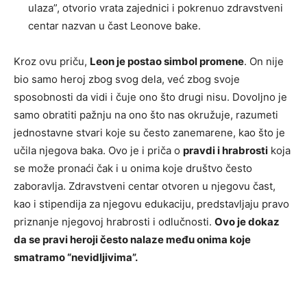
ulaza”, otvorio vrata zajednici i pokrenuo zdravstveni
centar nazvan u čast Leonove bake.
Kroz ovu priču,
Leon je postao simbol promene
. On nije
bio samo heroj zbog svog dela, već zbog svoje
sposobnosti da vidi i čuje ono što drugi nisu. Dovoljno je
samo obratiti pažnju na ono što nas okružuje, razumeti
jednostavne stvari koje su često zanemarene, kao što je
učila njegova baka. Ovo je i priča o
pravdi i hrabrosti
koja
se može pronaći čak i u onima koje društvo često
zaboravlja. Zdravstveni centar otvoren u njegovu čast,
kao i stipendija za njegovu edukaciju, predstavljaju pravo
priznanje njegovoj hrabrosti i odlučnosti.
Ovo je dokaz
da se pravi heroji često nalaze među onima koje
smatramo “nevidljivima”.