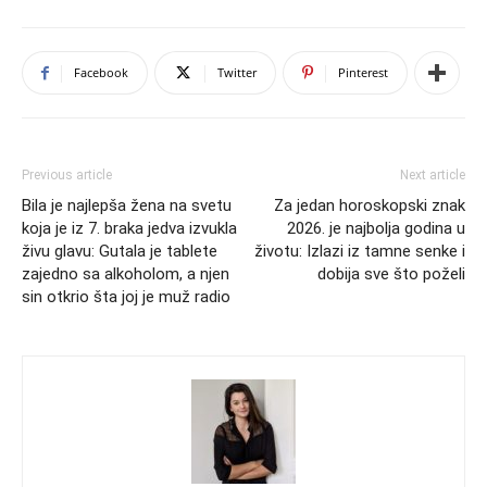
Facebook
Twitter
Pinterest
Previous article
Next article
Bila je najlepša žena na svetu
Za jedan horoskopski znak
koja je iz 7. braka jedva izvukla
2026. je najbolja godina u
živu glavu: Gutala je tablete
životu: Izlazi iz tamne senke i
zajedno sa alkoholom, a njen
dobija sve što poželi
sin otkrio šta joj je muž radio