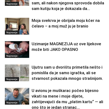
sam, ali nakon njegova sprovoda dobila
Najnovije
sam kutiju koja je dokazala da...
Moja svekrva je obrijala moju kćer na
ćelavo – a moj muž ju je branio
Najnovije
Uzimanje MAGNEZIJA uz ove lijekove
može biti JAKO OPASNO
Najnovije
Ujutru sam u dvorištu primetila nešto i
pomislila da je samo igračka, ali se
stvarnost pokazala mnogo strašnijom.
Najnovije
U avionu je muškarac počeo bijesno
vikati na mene i moje dijete,
zahtijevajući da mu „platim kartu“ — ali
Najnovije
ono što je jedan stranac...