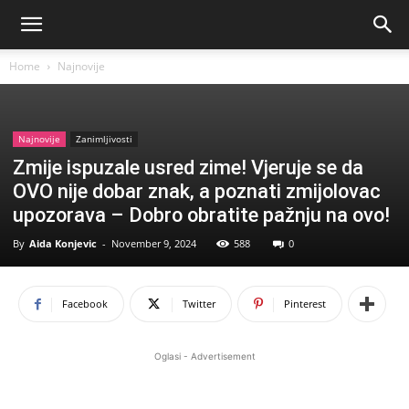
Home
Najnovije
Najnovije
Zanimljivosti
Zmije ispuzale usred zime! Vjeruje se da
OVO nije dobar znak, a poznati zmijolovac
upozorava – Dobro obratite pažnju na ovo!
By
Aida Konjevic
-
November 9, 2024
588
0
Facebook
Twitter
Pinterest
Oglasi - Advertisement