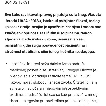
BONUS TEKST
Evo kako razlikovati pravog prijatelja od lažnog. Vladeta
Jerotić (1924.-2018.), istaknuti psihijatar, filozof, teolog
i pisac iz Srbije, svojim je opsežnim znanjem i radom dao
značajan doprinos u različitim disciplinama. Nakon
stjecanja medicinske diplome, usavršavao se u
psihijatriji, gdje su ga posvećenost pacijentima i
stručnost etablirali u cijenjenog liječnika i pedagoga.
Jerotićevi interesi sežu daleko izvan područja
medicine; posvetio se istraživanju religije i filozofije.
Njegovi spisi obrađuju različite teme, uključujući
razvoj, moral, slobodu i značaj života. Čitatelji diljem
svijeta bili su očarani njegovim introspektivnim
uvidima i mudrošću. Isticao se kao predavač, a mnogi i
danas u njegovim propovijedima pronalaze inspiraciju