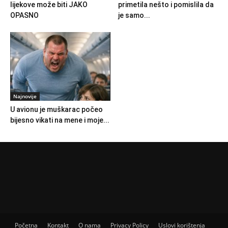
lijekove može biti JAKO
primetila nešto i pomislila da
OPASNO
je samo...
Najnovije
U avionu je muškarac počeo
bijesno vikati na mene i moje...
Početna
Kontakt
O nama
Privacy Policy
Uslovi korištenja