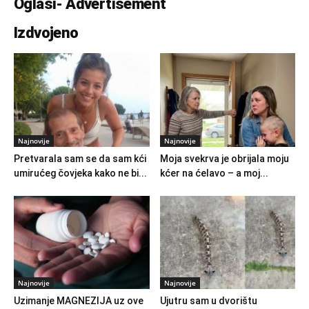
Oglasi- Advertisement
Izdvojeno
Najnovije
Najnovije
Pretvarala sam se da sam kći
Moja svekrva je obrijala moju
umirućeg čovjeka kako ne bi...
kćer na ćelavo – a moj...
Najnovije
Najnovije
Uzimanje MAGNEZIJA uz ove
Ujutru sam u dvorištu