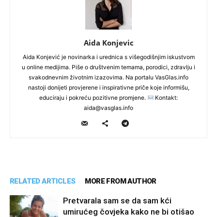
Aida Konjevic
Aida Konjević je novinarka i urednica s višegodišnjim iskustvom
u online medijima. Piše o društvenim temama, porodici, zdravlju i
svakodnevnim životnim izazovima. Na portalu VasGlas.info
nastoji donijeti provjerene i inspirativne priče koje informišu,
educiraju i pokreću pozitivne promjene.
Kontakt:
aida@vasglas.info
RELATED ARTICLES
MORE FROM AUTHOR
Pretvarala sam se da sam kći
umirućeg čovjeka kako ne bi otišao