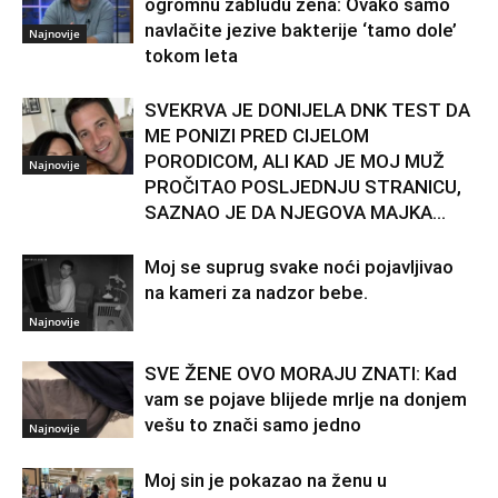
ogromnu zabludu žena: Ovako samo
navlačite jezive bakterije ‘tamo dole’
Najnovije
tokom leta
SVEKRVA JE DONIJELA DNK TEST DA
ME PONIZI PRED CIJELOM
PORODICOM, ALI KAD JE MOJ MUŽ
Najnovije
PROČITAO POSLJEDNJU STRANICU,
SAZNAO JE DA NJEGOVA MAJKA...
Moj se suprug svake noći pojavljivao
na kameri za nadzor bebe.
Najnovije
SVE ŽENE OVO MORAJU ZNATI: Kad
vam se pojave blijede mrlje na donjem
vešu to znači samo jedno
Najnovije
Moj sin je pokazao na ženu u