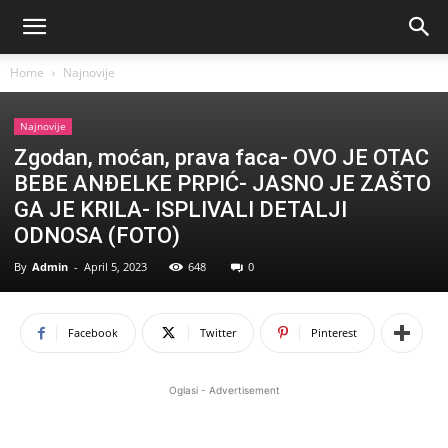
Home
Najnovije
Najnovije
Zgodan, moćan, prava faca- OVO JE OTAC
BEBE ANĐELKE PRPIĆ- JASNO JE ZAŠTO
GA JE KRILA- ISPLIVALI DETALJI
ODNOSA (FOTO)
By
Admin
-
April 5, 2023
648
0
Facebook
Twitter
Pinterest
Oglasi - Advertisement