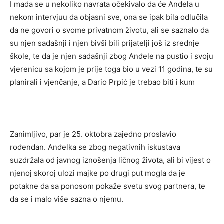
I mada se u nekoliko navrata očekivalo da će Anđela u
nekom intervjuu da objasni sve, ona se ipak bila odlučila
da ne govori o svome privatnom životu, ali se saznalo da
su njen sadašnji i njen bivši bili prijatelji još iz srednje
škole, te da je njen sadašnji zbog Anđele na pustio i svoju
vjerenicu sa kojom je prije toga bio u vezi 11 godina, te su
planirali i vjenčanje, a Dario Prpić je trebao biti i kum
Zanimljivo, par je 25. oktobra zajedno proslavio
rođendan. Anđelka se zbog negativnih iskustava
suzdržala od javnog iznošenja ličnog života, ali bi vijest o
njenoj skoroj ulozi majke po drugi put mogla da je
potakne da sa ponosom pokaže svetu svog partnera, te
da se i malo više sazna o njemu.