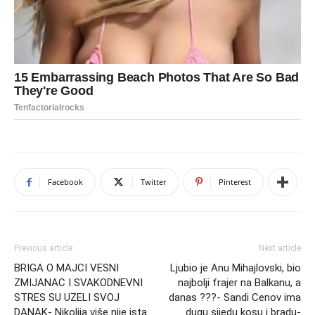
Facebook
Twitter
Pinterest
Previous article
Next article
BRIGA O MAJCI VESNI
Ljubio je Anu Mihajlovski, bio
ZMIJANAC I SVAKODNEVNI
najbolji frajer na Balkanu, a
STRES SU UZELI SVOJ
danas ???- Sandi Cenov ima
DANAK- Nikolija više nije ista
dugu sijedu kosu i bradu-