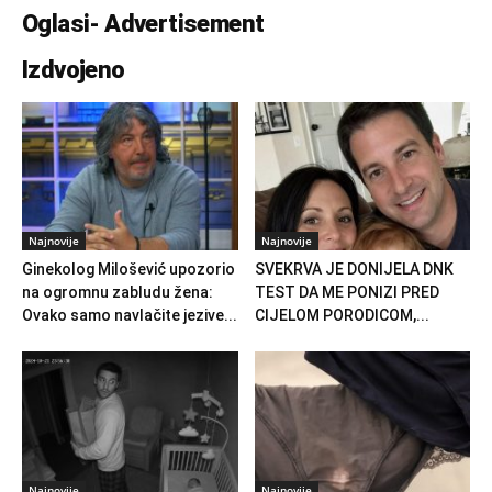
Oglasi- Advertisement
Izdvojeno
Najnovije
Najnovije
Ginekolog Milošević upozorio
SVEKRVA JE DONIJELA DNK
na ogromnu zabludu žena:
TEST DA ME PONIZI PRED
Ovako samo navlačite jezive...
CIJELOM PORODICOM,...
Najnovije
Najnovije