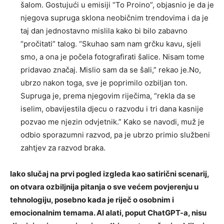
šalom. Gostujući u emisiji “To Proino”, objasnio je da je
njegova supruga sklona neobičnim trendovima i da je
taj dan jednostavno mislila kako bi bilo zabavno
“pročitati” talog. “Skuhao sam nam grčku kavu, sjeli
smo, a ona je počela fotografirati šalice. Nisam tome
pridavao značaj. Mislio sam da se šali,” rekao je.No,
ubrzo nakon toga, sve je poprimilo ozbiljan ton.
Supruga je, prema njegovim riječima, “rekla da se
iselim, obavijestila djecu o razvodu i tri dana kasnije
pozvao me njezin odvjetnik.” Kako se navodi, muž je
odbio sporazumni razvod, pa je ubrzo primio službeni
zahtjev za razvod braka.
Iako slučaj na prvi pogled izgleda kao satirični scenarij,
on otvara ozbiljnija pitanja o sve većem povjerenju u
tehnologiju, posebno kada je riječ o osobnim i
emocionalnim temama. AI alati, poput ChatGPT-a, nisu