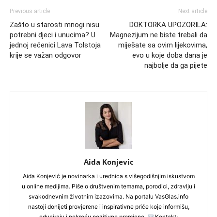
Previous article
Next article
Zašto u starosti mnogi nisu
DOKTORKA UPOZORILA:
potrebni djeci i unucima? U
Magnezijum ne biste trebali da
jednoj rečenici Lava Tolstoja
miješate sa ovim lijekovima,
krije se važan odgovor
evo u koje doba dana je
najbolje da ga pijete
Aida Konjevic
Aida Konjević je novinarka i urednica s višegodišnjim iskustvom
u online medijima. Piše o društvenim temama, porodici, zdravlju i
svakodnevnim životnim izazovima. Na portalu VasGlas.info
nastoji donijeti provjerene i inspirativne priče koje informišu,
educiraju i pokreću pozitivne promjene.
Kontakt: