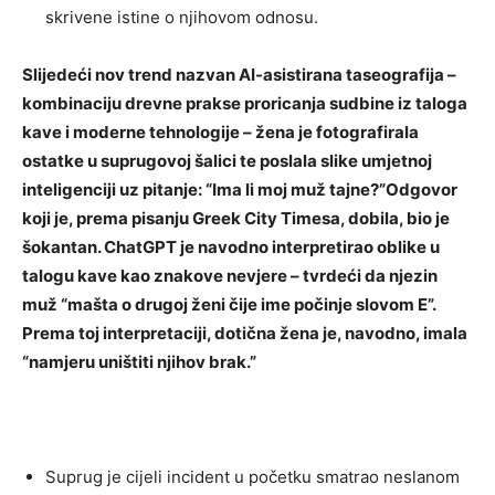
skrivene istine o njihovom odnosu.
Slijedeći nov trend nazvan AI-asistirana taseografija –
kombinaciju drevne prakse proricanja sudbine iz taloga
kave i moderne tehnologije – žena je fotografirala
ostatke u suprugovoj šalici te poslala slike umjetnoj
inteligenciji uz pitanje: “Ima li moj muž tajne?”Odgovor
koji je, prema pisanju Greek City Timesa, dobila, bio je
šokantan. ChatGPT je navodno interpretirao oblike u
talogu kave kao znakove nevjere – tvrdeći da njezin
muž “mašta o drugoj ženi čije ime počinje slovom E”.
Prema toj interpretaciji, dotična žena je, navodno, imala
“namjeru uništiti njihov brak.”
Suprug je cijeli incident u početku smatrao neslanom