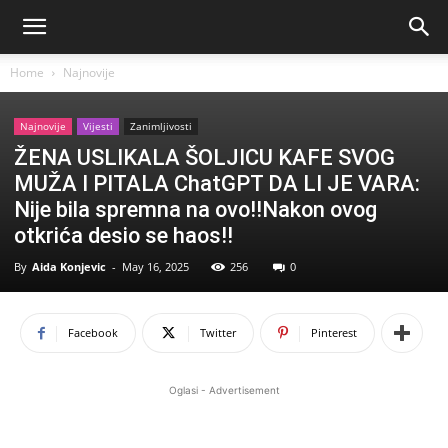
Home
Najnovije
Najnovije
Vijesti
Zanimljivosti
ŽENA USLIKALA ŠOLJICU KAFE SVOG
MUŽA I PITALA ChatGPT DA LI JE VARA:
Nije bila spremna na ovo!!Nakon ovog
otkrića desio se haos!!
By
Aida Konjevic
-
May 16, 2025
256
0
Facebook
Twitter
Pinterest
Oglasi - Advertisement