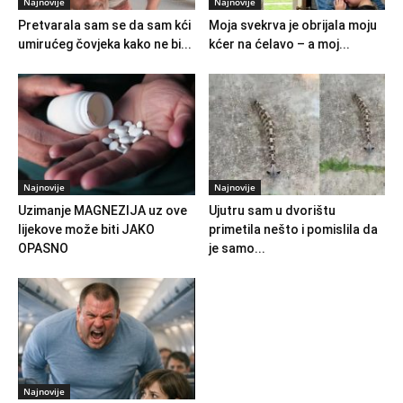
Najnovije
Najnovije
Pretvarala sam se da sam kći
Moja svekrva je obrijala moju
umirućeg čovjeka kako ne bi...
kćer na ćelavo – a moj...
Najnovije
Najnovije
Uzimanje MAGNEZIJA uz ove
Ujutru sam u dvorištu
lijekove može biti JAKO
primetila nešto i pomislila da
OPASNO
je samo...
Najnovije