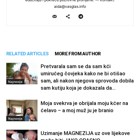
aida@vasglas.info
RELATED ARTICLES
MORE FROM AUTHOR
Pretvarala sam se da sam kći
umirućeg čovjeka kako ne bi otišao
sam, ali nakon njegova sprovoda dobila
Najnovije
sam kutiju koja je dokazala da...
Moja svekrva je obrijala moju kćer na
ćelavo – a moj muž ju je branio
Najnovije
Uzimanje MAGNEZIJA uz ove lijekove