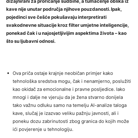
dizajnirani za proricanje sudbine, a tumačenje oblika iz
kave nije unutar područja njihove pouzdanosti. Ipak,
pojedinci sve češće pokušavaju interpretirati
svakodnevne situacije kroz filter umjetne inteligencije,
ponekad čak i u najosjetljivijim aspektima života – kao
što su ljubavni odnosi.
Ova priča ostaje krajnje neobičan primjer kako
tehnološka sredstva mogu, čak i nenamjerno, poslužiti
kao okidač za emocionalne i pravne posljedice. Iako
mnogi i dalje ne vjeruju da je žena stvarno donijela
tako važnu odluku samo na temelju AI-analize taloga
kave, slučaj je izazvao veliku pažnju javnosti, ali i
poneku dozu zabrinutosti zbog granica do kojih može
ići povjerenje u tehnologiju.