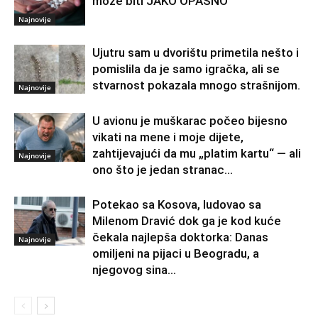
može biti JAKO OPASNO
Najnovije
Ujutru sam u dvorištu primetila nešto i
pomislila da je samo igračka, ali se
stvarnost pokazala mnogo strašnijom.
Najnovije
U avionu je muškarac počeo bijesno
vikati na mene i moje dijete,
zahtijevajući da mu „platim kartu“ — ali
Najnovije
ono što je jedan stranac...
Potekao sa Kosova, ludovao sa
Milenom Dravić dok ga je kod kuće
čekala najlepša doktorka: Danas
Najnovije
omiljeni na pijaci u Beogradu, a
njegovog sina...