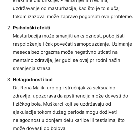
erektilne disfunkcije. Prema njenim rečima,
uzdržavanje od masturbacije, kao što je to slučaj
tokom izazova, može zapravo pogoršati ove probleme.
Psihološki efekti
Masturbacija može smanjiti anksioznost, poboljšati
raspoloženje i čak povećati samopouzdanje. Uzimanje
meseca bez orgazma može negativno uticati na
mentalno zdravlje, jer gubi se ovaj prirodni način
smanjenja stresa.
Nelagodnost i bol
Dr. Rena Malik, urolog i stručnjak za seksualno
zdravlje, upozorava da apstinencija može dovesti do
fizičkog bola. Muškarci koji se uzdržavaju od
ejakulacije tokom dužeg perioda mogu doživeti
nelagodnost u donjem delu karlice ili testisima, što
može dovesti do bolova.