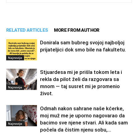
RELATED ARTICLES
MORE FROM AUTHOR
Donirala sam bubreg svojoj najboljoj
prijateljici dok smo bile na fakultetu.
Najnovije
Stjuardesa mi je prišla tokom leta i
rekla da pilot želi da razgovara sa
mnom — taj susret mi je promenio
Najnovije
život.
Odmah nakon sahrane naše kćerke,
moj muž me je uporno nagovarao da
bacimo sve njene stvari. Ali kada sam
Najnovije
počela da čistim njenu sobu,...