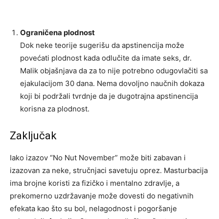
Ograničena plodnost
Dok neke teorije sugerišu da apstinencija može
povećati plodnost kada odlučite da imate seks, dr.
Malik objašnjava da za to nije potrebno odugovlačiti sa
ejakulacijom 30 dana. Nema dovoljno naučnih dokaza
koji bi podržali tvrdnje da je dugotrajna apstinencija
korisna za plodnost.
Zaključak
Iako izazov “No Nut November” može biti zabavan i
izazovan za neke, stručnjaci savetuju oprez. Masturbacija
ima brojne koristi za fizičko i mentalno zdravlje, a
prekomerno uzdržavanje može dovesti do negativnih
efekata kao što su bol, nelagodnost i pogoršanje