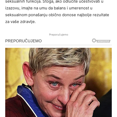
seksualnih funkcija. Stoga, ako odlučite učestvovati u
izazovu, imajte na umu da balans i umerenost u
seksualnom ponašanju obično donose najbolje rezultate
za vaše zdravlje.
Preporučujemo