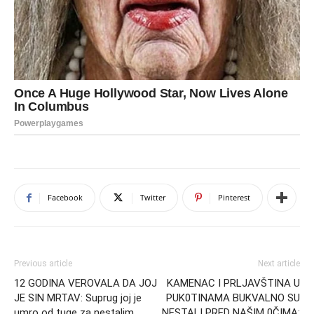
Facebook
Twitter
Pinterest
Previous article
Next article
12 GODINA VEROVALA DA JOJ
KAMENAC I PRLJAVŠTINA U
JE SIN MRTAV: Suprug joj je
PUK0TINAMA BUKVALNO SU
umro od tuge za nestalim
NESTALI PRED NAŠIM 0ČIMA: