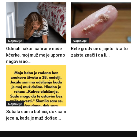
Najnovije
Najnovije
Odmah nakon sahrane naše
Bele grudvice u jajetu: šta to
kćerke, moj muž me je uporno
zaista znači i da li...
nagovarao...
Najnovije
Sobala sam u bolnici, dok sam
jecala, kada je muž došao...