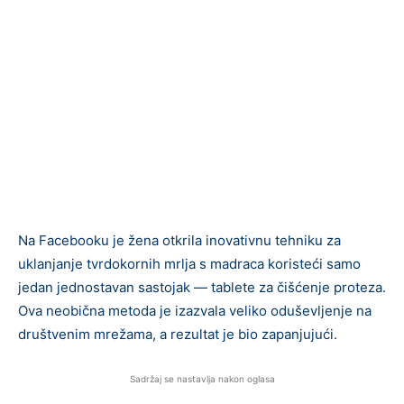
Na Facebooku je žena otkrila inovativnu tehniku za
uklanjanje tvrdokornih mrlja s madraca koristeći samo
jedan jednostavan sastojak — tablete za čišćenje proteza.
Ova neobična metoda je izazvala veliko oduševljenje na
društvenim mrežama, a rezultat je bio zapanjujući.
Sadržaj se nastavlja nakon oglasa