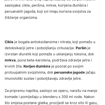
sastojaka: cikle, peršina, mrkve, korijena đumbira i
peruanskih jagoda, koji svi imaju korisna svojstva za
čišćenje organizma.
Cikla
je bogata antioksidansima i nitrata, koji pomažu u
detoksikaciji jetre i poboljšanju cirkulacije.
Peršin
je
izvrstan diuretik koji pomaže u uklanjanju toksina, dok
mrkva
, puna beta-karotena, podržava zdravlje jetre i
krvnih žila.
Korijen đumbira
je poznat po svojim
protuupalnim svojstvima, dok
peruanske jagode
jačaju
imunološki sustav i poboljšavaju zdravlje jetre.
Za pripremu napitka, sastojci se operu, narežu na manje
komade i pomiješaju u blenderu s 300 ml vode. Nakon
što smjesa postane glatka, procijedi se kroz sito ili gazu,