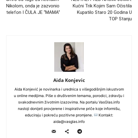
Nikolom, onda je zazvonio
Kućni Trik Kojim Sam Očistila
telefon I ČULA JE “MAMA”
Kupatilo Staro 20 Godina U
TOP Stanju
Aida Konjevic
Aida Konjević je novinarka i urednica s višegodišnjim iskustvom
u online medijima. Piše o društvenim temama, porodici, zdravlju i
svakodnevnim životnim izazovima. Na portalu VasGlas.info
nastoji donijeti provjerene i inspirativne priče koje informišu,
educiraju i pokreću pozitivne promjene.
Kontakt:
aida@vasglas.info