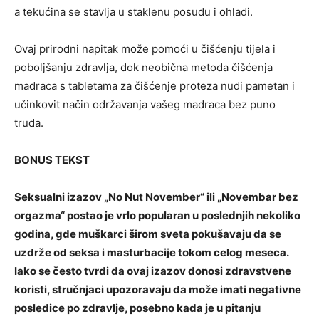
a tekućina se stavlja u staklenu posudu i ohladi.
Ovaj prirodni napitak može pomoći u čišćenju tijela i
poboljšanju zdravlja, dok neobična metoda čišćenja
madraca s tabletama za čišćenje proteza nudi pametan i
učinkovit način održavanja vašeg madraca bez puno
truda.
BONUS TEKST
Seksualni izazov „No Nut November“ ili „Novembar bez
orgazma“ postao je vrlo popularan u poslednjih nekoliko
godina, gde muškarci širom sveta pokušavaju da se
uzdrže od seksa i masturbacije tokom celog meseca.
Iako se često tvrdi da ovaj izazov donosi zdravstvene
koristi, stručnjaci upozoravaju da može imati negativne
posledice po zdravlje, posebno kada je u pitanju