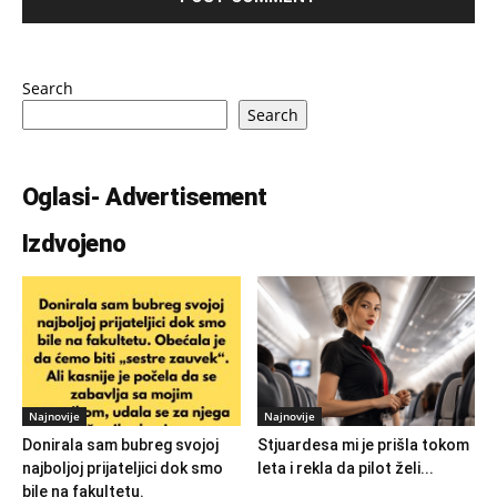
Search
Search
Oglasi- Advertisement
Izdvojeno
Najnovije
Najnovije
Donirala sam bubreg svojoj
Stjuardesa mi je prišla tokom
najboljoj prijateljici dok smo
leta i rekla da pilot želi...
bile na fakultetu.