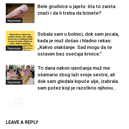
Bele grudvice u jajetu: šta to zaista
znači i da li treba da brinete?
Najnovije
Sobala sam u bolnici, dok sam jecala,
kada je muž došao i hladno rekao:
„Kakvo olakšanje. Sad mogu da te
Najnovije
ostavim bez osećaja krivice.“
Tri dana nakon vjenčanja muž me
ošamario zbog laži svoje sestre, ali
dok sam gledala kipuće ulje, izabrala
Najnovije
sam potez koji je razotkrio njihovu...
LEAVE A REPLY