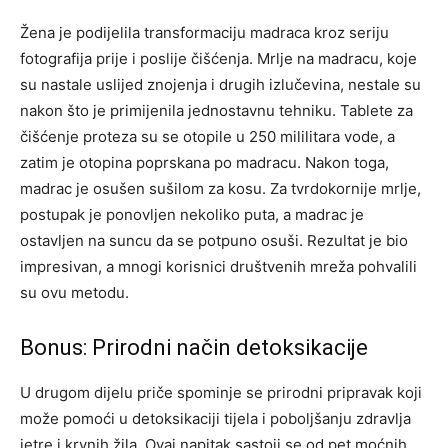
Žena je podijelila transformaciju madraca kroz seriju
fotografija prije i poslije čišćenja. Mrlje na madracu, koje
su nastale uslijed znojenja i drugih izlučevina, nestale su
nakon što je primijenila jednostavnu tehniku. Tablete za
čišćenje proteza su se otopile u 250 mililitara vode, a
zatim je otopina poprskana po madracu. Nakon toga,
madrac je osušen sušilom za kosu. Za tvrdokornije mrlje,
postupak je ponovljen nekoliko puta, a madrac je
ostavljen na suncu da se potpuno osuši. Rezultat je bio
impresivan, a mnogi korisnici društvenih mreža pohvalili
su ovu metodu.
Bonus: Prirodni način detoksikacije
U drugom dijelu priče spominje se prirodni pripravak koji
može pomoći u detoksikaciji tijela i poboljšanju zdravlja
jetre i krvnih žila. Ovaj napitak sastoji se od pet moćnih