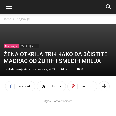
Home
Najnovije
Najnovije
Zanimljivosti
ŽENA OTKRILA TRIK KAKO DA 0ČISTITE
MADRAC OD ŽUTIH I SMEĐIH MRLJA
By
Aida Konjevic
-
December 2, 2024
215
0
Facebook
Twitter
Pinterest
Oglasi - Advertisement