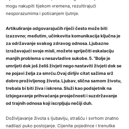
mogu nakupiti tijekom vremena, rezultirajući
nesporazumima i poticanjem ljutnje.
Artikuliranje odgovarajućih riječi često može biti
izazovno; međutim, učinkovita komunikacija ključna je
za održavanje svakog zdravog odnosa. Ljubazno
izražavajući svoje misli, možete spriječiti eskalaciju
manjih problema u nesavladive sukobe. 5. “Bolje je
umrijeti dok još želiš živjeti nego nastaviti živjeti dok se
ne pojavi želja za smrću.Ovaj dirljiv citat sažima srž
dobro proživljenog života. Ljubav, slična samom životu,
trebala bi biti živa i iskrena. Služi kao podsjetnik na
izbjegavanje prihvaćanja prosječnosti i suzdržavanje
od trajnih odnosa koji iscrpljuju nečiji duh.
Doživljavanje života s ljubavlju, strašću i svrhom znatno
nadilazi puko postojanje. Cijenite pojedince i trenutke