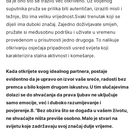
da je ono što se tražilo već otkriveno. Uz voljenog
suputnika pruža se prilika biti autentičan, izraziti misli i
težnje, što ima veliku vrijednost.Svaki trenutak koji se
dijeli ima duboki značaj. Zajedno doživljavate smijeh,
pružate si međusobnu podršku i uživate u vremenu
provedenom u prisutnosti jedno drugoga. To nalikuje
otkrivanju osjećaja pripadnosti usred svijeta koji
karakterizira stalna aktivnost i komešanje.
Kada otkrijete svog idealnog partnera, postaje
evidentno da je upravo on izvor vaše sreće, radosti bez
premca u bilo kojem drugom iskustvu. U tim slučajevima
dolazi se do shvaćanja da prava ljubav ne uključuje
samo emocije, već i duboko razumijevanje i
povjerenje.8. “Bez obzira što se događa u vašem životu,
ne shvaćajte ništa previše osobno. Malo je stvari na
svijetu koje zadržavaju svoj značaj dulje vrijeme.