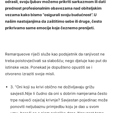
odrasli, svoju ljubav možemo prikriti sarkazmom ili dati
prednost profesionalnim obavezama nad obiteljskim
vezama kako bismo “osigurali svoju budućnost”. U
našim nastojanjima da zaštitimo sebe ili druge, često
prikrivamo same emocije koje čeznemo prenijeti.
Remarqueove riječi služe kao podsjetnik da ranjivost ne
treba poistovjećivati ​​sa slabošću; nego djeluje kao put do
istinske veze. Ponekad je dopušteno opustiti se i
otvoreno izraziti svoje misli.
3. “Oni koji su krivi obično ne doživljavaju grižu
savjesti.Nije li čudno da oni s dobrim namjerama često
trpe najveći osjećaj krivnje? Savjestan pojedinac može
ponoviti neljubaznu primjedbu koju je dao u svom