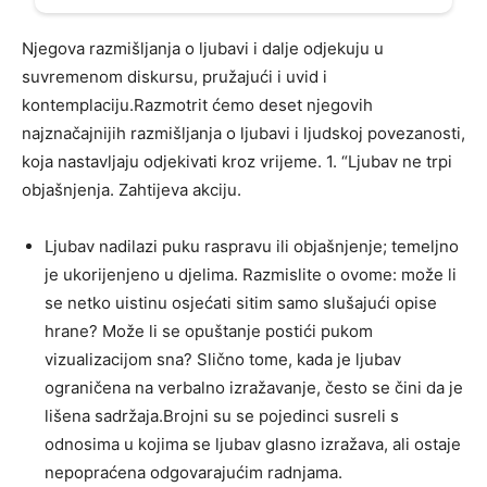
Njegova razmišljanja o ljubavi i dalje odjekuju u
suvremenom diskursu, pružajući i uvid i
kontemplaciju.Razmotrit ćemo deset njegovih
najznačajnijih razmišljanja o ljubavi i ljudskoj povezanosti,
koja nastavljaju odjekivati ​​kroz vrijeme. 1. “Ljubav ne trpi
objašnjenja. Zahtijeva akciju.
Ljubav nadilazi puku raspravu ili objašnjenje; temeljno
je ukorijenjeno u djelima. Razmislite o ovome: može li
se netko uistinu osjećati sitim samo slušajući opise
hrane? Može li se opuštanje postići pukom
vizualizacijom sna? Slično tome, kada je ljubav
ograničena na verbalno izražavanje, često se čini da je
lišena sadržaja.Brojni su se pojedinci susreli s
odnosima u kojima se ljubav glasno izražava, ali ostaje
nepopraćena odgovarajućim radnjama.