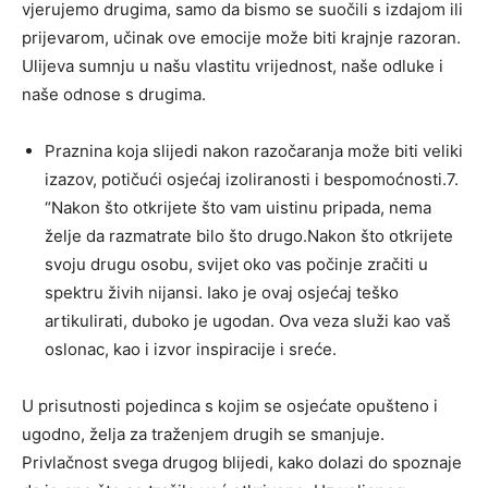
vjerujemo drugima, samo da bismo se suočili s izdajom ili
prijevarom, učinak ove emocije može biti krajnje razoran.
Ulijeva sumnju u našu vlastitu vrijednost, naše odluke i
naše odnose s drugima.
Praznina koja slijedi nakon razočaranja može biti veliki
izazov, potičući osjećaj izoliranosti i bespomoćnosti.7.
“Nakon što otkrijete što vam uistinu pripada, nema
želje da razmatrate bilo što drugo.Nakon što otkrijete
svoju drugu osobu, svijet oko vas počinje zračiti u
spektru živih nijansi. Iako je ovaj osjećaj teško
artikulirati, duboko je ugodan. Ova veza služi kao vaš
oslonac, kao i izvor inspiracije i sreće.
U prisutnosti pojedinca s kojim se osjećate opušteno i
ugodno, želja za traženjem drugih se smanjuje.
Privlačnost svega drugog blijedi, kako dolazi do spoznaje