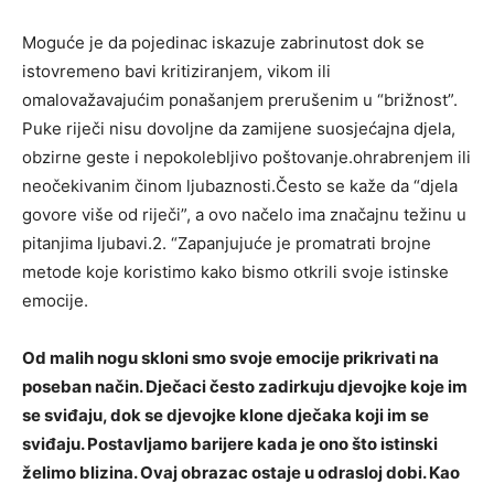
Moguće je da pojedinac iskazuje zabrinutost dok se
istovremeno bavi kritiziranjem, vikom ili
omalovažavajućim ponašanjem prerušenim u “brižnost”.
Puke riječi nisu dovoljne da zamijene suosjećajna djela,
obzirne geste i nepokolebljivo poštovanje.ohrabrenjem ili
neočekivanim činom ljubaznosti.Često se kaže da “djela
govore više od riječi”, a ovo načelo ima značajnu težinu u
pitanjima ljubavi.2. “Zapanjujuće je promatrati brojne
metode koje koristimo kako bismo otkrili svoje istinske
emocije.
Od malih nogu skloni smo svoje emocije prikrivati ​​na
poseban način. Dječaci često zadirkuju djevojke koje im
se sviđaju, dok se djevojke klone dječaka koji im se
sviđaju. Postavljamo barijere kada je ono što istinski
želimo blizina. Ovaj obrazac ostaje u odrasloj dobi. Kao