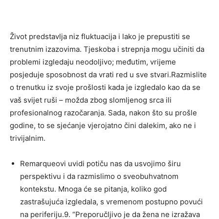
Život predstavlja niz fluktuacija i lako je prepustiti se
trenutnim izazovima. Tjeskoba i strepnja mogu učiniti da
problemi izgledaju neodoljivo; međutim, vrijeme
posjeduje sposobnost da vrati red u sve stvari.Razmislite
o trenutku iz svoje prošlosti kada je izgledalo kao da se
vaš svijet ruši – možda zbog slomljenog srca ili
profesionalnog razočaranja. Sada, nakon što su prošle
godine, to se sjećanje vjerojatno čini dalekim, ako ne i
trivijalnim.
Remarqueovi uvidi potiču nas da usvojimo širu
perspektivu i da razmislimo o sveobuhvatnom
kontekstu. Mnoga će se pitanja, koliko god
zastrašujuća izgledala, s vremenom postupno povući
na periferiju.9. “Preporučljivo je da žena ne izražava