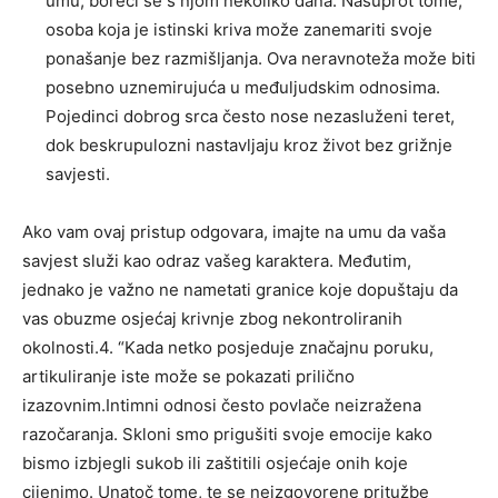
umu, boreći se s njom nekoliko dana. Nasuprot tome,
osoba koja je istinski kriva može zanemariti svoje
ponašanje bez razmišljanja. Ova neravnoteža može biti
posebno uznemirujuća u međuljudskim odnosima.
Pojedinci dobrog srca često nose nezasluženi teret,
dok beskrupulozni nastavljaju kroz život bez grižnje
savjesti.
Ako vam ovaj pristup odgovara, imajte na umu da vaša
savjest služi kao odraz vašeg karaktera. Međutim,
jednako je važno ne nametati granice koje dopuštaju da
vas obuzme osjećaj krivnje zbog nekontroliranih
okolnosti.4. “Kada netko posjeduje značajnu poruku,
artikuliranje iste može se pokazati prilično
izazovnim.Intimni odnosi često povlače neizražena
razočaranja. Skloni smo prigušiti svoje emocije kako
bismo izbjegli sukob ili zaštitili osjećaje onih koje
cijenimo. Unatoč tome, te se neizgovorene pritužbe