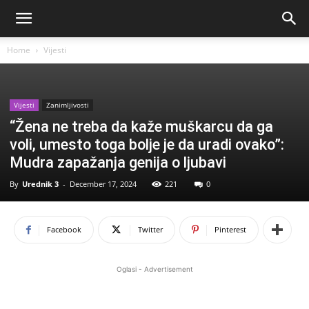
Home
Vijesti
Vijesti
Zanimljivosti
“Žena ne treba da kaže muškarcu da ga
voli, umesto toga bolje je da uradi ovako”:
Mudra zapažanja genija o ljubavi
By
Urednik 3
-
December 17, 2024
221
0
Facebook
Twitter
Pinterest
Oglasi - Advertisement