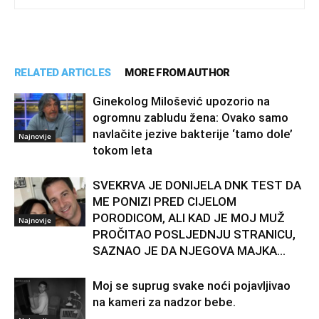
RELATED ARTICLES
MORE FROM AUTHOR
Ginekolog Milošević upozorio na
ogromnu zabludu žena: Ovako samo
navlačite jezive bakterije ‘tamo dole’
Najnovije
tokom leta
SVEKRVA JE DONIJELA DNK TEST DA
ME PONIZI PRED CIJELOM
PORODICOM, ALI KAD JE MOJ MUŽ
Najnovije
PROČITAO POSLJEDNJU STRANICU,
SAZNAO JE DA NJEGOVA MAJKA...
Moj se suprug svake noći pojavljivao
na kameri za nadzor bebe.