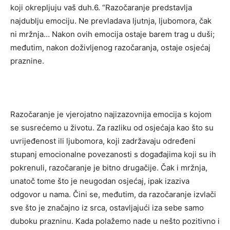
koji okrepljuju vaš duh.6. “Razočaranje predstavlja
najdublju emociju. Ne prevladava ljutnja, ljubomora, čak
ni mržnja… Nakon ovih emocija ostaje barem trag u duši;
međutim, nakon doživljenog razočaranja, ostaje osjećaj
praznine.
Razočaranje je vjerojatno najizazovnija emocija s kojom
se susrećemo u životu. Za razliku od osjećaja kao što su
uvrijeđenost ili ljubomora, koji zadržavaju određeni
stupanj emocionalne povezanosti s događajima koji su ih
pokrenuli, razočaranje je bitno drugačije. Čak i mržnja,
unatoč tome što je neugodan osjećaj, ipak izaziva
odgovor u nama. Čini se, međutim, da razočaranje izvlači
sve što je značajno iz srca, ostavljajući iza sebe samo
duboku prazninu. Kada polažemo nade u nešto pozitivno i