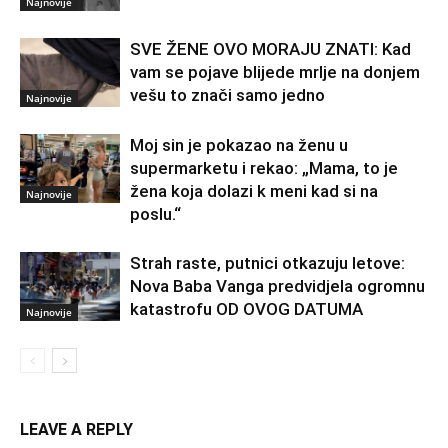
Najnovije
SVE ŽENE OVO MORAJU ZNATI: Kad
vam se pojave blijede mrlje na donjem
vešu to znači samo jedno
Najnovije
Moj sin je pokazao na ženu u
supermarketu i rekao: „Mama, to je
žena koja dolazi k meni kad si na
Najnovije
poslu.“
Strah raste, putnici otkazuju letove:
Nova Baba Vanga predvidjela ogromnu
katastrofu OD OVOG DATUMA
Najnovije
LEAVE A REPLY