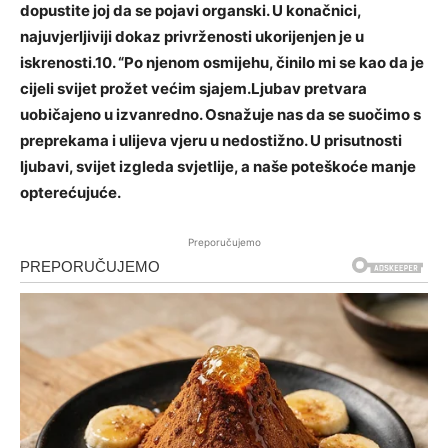
dopustite joj da se pojavi organski. U konačnici,
najuvjerljiviji dokaz privrženosti ukorijenjen je u
iskrenosti.10. “Po njenom osmijehu, činilo mi se kao da je
cijeli svijet prožet većim sjajem.Ljubav pretvara
uobičajeno u izvanredno. Osnažuje nas da se suočimo s
preprekama i ulijeva vjeru u nedostižno. U prisutnosti
ljubavi, svijet izgleda svjetlije, a naše poteškoće manje
opterećujuće.
Preporučujemo