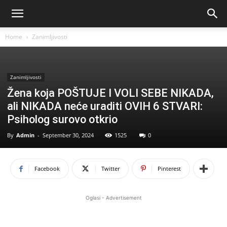
Home
Zanimljivosti
Zanimljivosti
Žena koja POŠTUJE I VOLI SEBE NIKADA,
ali NIKADA neće uraditi OVIH 6 STVARI:
Psiholog surovo otkrio
By
Admin
-
September 30, 2024
1525
0
Facebook
Twitter
Pinterest
Oglasi - Advertisement