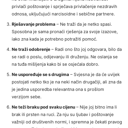
privlači poštovanje i sprječava privlačenje nezdravih
odnosa, uključujući narcisoidne i sebične partnere.
Rješavanje problema
– Ne traži da je netko spasi.
Sposobna je sama pronaći rješenja za svoje izazove,
iako zna kada je potrebno potražiti pomoć.
Ne traži odobrenje
– Radi ono što joj odgovara, bilo da
se radi o poslu, odijevanju ili druženju. Ne oslanja se
na tuđa mišljenja kako bi se osjećala dobro.
Ne uspoređuje se s drugima
– Svjesna je da će uvijek
postojati netko tko je na neki način drugačiji, ali zna da
je jedina usporedba relevantna ona s prošlom
verzijom sebe.
Ne teži braku pod svaku cijenu
– Nije joj bitno ima li
brak ili prsten na ruci. Za nju su ljubav i poštovanje
važniji od društvenih normi, i spremna je čekati pravog