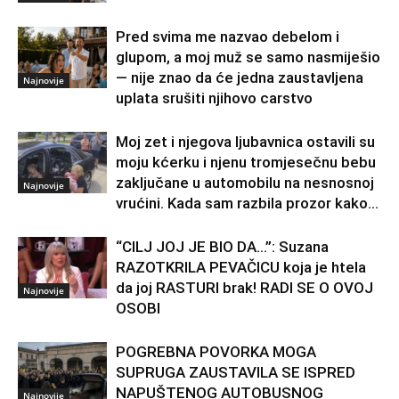
Pred svima me nazvao debelom i
glupom, a moj muž se samo nasmiješio
— nije znao da će jedna zaustavljena
Najnovije
uplata srušiti njihovo carstvo
Moj zet i njegova ljubavnica ostavili su
moju kćerku i njenu tromjesečnu bebu
zaključane u automobilu na nesnosnoj
Najnovije
vrućini. Kada sam razbila prozor kako...
“CILJ JOJ JE BIO DA…”: Suzana
RAZOTKRILA PEVAČICU koja je htela
da joj RASTURI brak! RADI SE O OVOJ
Najnovije
OSOBI
POGREBNA POVORKA MOGA
SUPRUGA ZAUSTAVILA SE ISPRED
NAPUŠTENOG AUTOBUSNOG
Najnovije