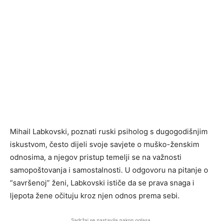
Mihail Labkovski, poznati ruski psiholog s dugogodišnjim
iskustvom, često dijeli svoje savjete o muško-ženskim
odnosima, a njegov pristup temelji se na važnosti
samopoštovanja i samostalnosti. U odgovoru na pitanje o
“savršenoj” ženi, Labkovski ističe da se prava snaga i
ljepota žene očituju kroz njen odnos prema sebi.
Sadržaj se nastavlja nakon oglasa