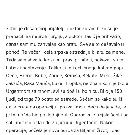
Zatim je došao moj prijatelj i doktor Zoran, brzo su je
prebacili na neurohirurgiju, a doktor Tasić je prihvatio, i
danas sam mu zahvalan kao bratu. Sve se to dešavalo u
ponoć. Te večeri, cela srpska estrada je bila tu za mene.
Tada sam shvatio ko su mi pravi prijatelji, pokazali su mi
ljubav i poštovanje. Toliko su mi dali snage kolege poput
Cece, Brene, Bobe, Zorice, Kemiša, Bekute, Mrke, Žike
Jakšića, Raka Marića, Luke, Tropika, ne znam ko nije bio u
Urgentnom sa mnom, svi su došli u bolnicu. Bilo je 150
ljudi, od toga 70 odsto sa estrade. Sećam se kako su išli
da je prate na operaciju i pozvali moju decu da je vide, jer
je to možda bio poslednji put. Operacija je trajala šest i po
sati, mi smo ostali do 7 ujutru u Urgentnom. Nakon
operacije, počela je nova borba za Biljanin život, i dao