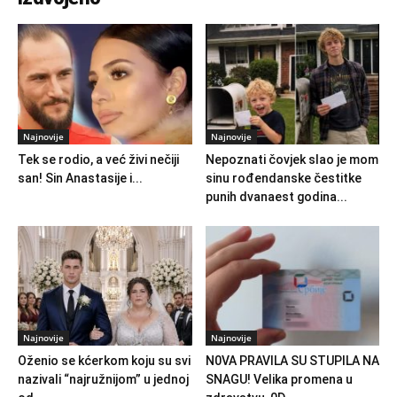
Najnovije
Najnovije
Tek se rodio, a već živi nečiji
Nepoznati čovjek slao je mom
san! Sin Anastasije i...
sinu rođendanske čestitke
punih dvanaest godina...
Najnovije
Najnovije
Oženio se kćerkom koju su svi
N0VA PRAVlLA SU STUPILA NA
nazivali “najružnijom” u jednoj
SNAGU! Velika promena u