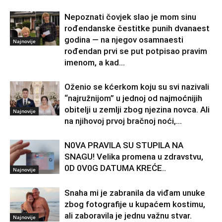
Nepoznati čovjek slao je mom sinu
rođendanske čestitke punih dvanaest
godina — na njegov osamnaesti
Najnovije
rođendan prvi se put potpisao pravim
imenom, a kad...
Oženio se kćerkom koju su svi nazivali
“najružnijom” u jednoj od najmoćnijih
obitelji u zemlji zbog njezina novca. Ali
Najnovije
na njihovoj prvoj bračnoj noći,...
N0VA PRAVlLA SU STUPILA NA
SNAGU! Velika promena u zdravstvu,
0D 0V0G DATUMA KREĆE..
Najnovije
Snaha mi je zabranila da viđam unuke
zbog fotografije u kupaćem kostimu,
ali zaboravila je jednu važnu stvar.
Najnovije