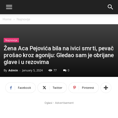
Home
Najnovije
Najnovije
Žena Aca Pejovića bila na ivici smrti, pevač
prošao kroz agoniju: Gledao sam je obrijane
glave i u rezovima
By
Admin
-
January 5, 2024
77
0
Facebook
Twitter
Pinterest
Oglasi - Advertisement