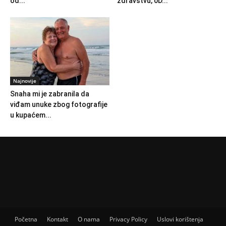
od...
zdravstvu, 0D...
Najnovije
Snaha mi je zabranila da
viđam unuke zbog fotografije
u kupaćem...
Početna
Kontakt
O nama
Privacy Policy
Uslovi korištenja