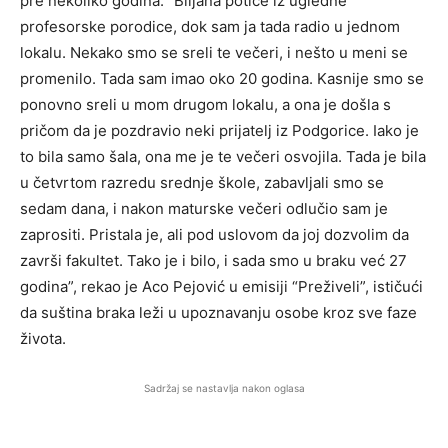
pre nekoliko godina. “Biljana potiče iz ugledne
profesorske porodice, dok sam ja tada radio u jednom
lokalu. Nekako smo se sreli te večeri, i nešto u meni se
promenilo. Tada sam imao oko 20 godina. Kasnije smo se
ponovno sreli u mom drugom lokalu, a ona je došla s
pričom da je pozdravio neki prijatelj iz Podgorice. Iako je
to bila samo šala, ona me je te večeri osvojila. Tada je bila
u četvrtom razredu srednje škole, zabavljali smo se
sedam dana, i nakon maturske večeri odlučio sam je
zaprositi. Pristala je, ali pod uslovom da joj dozvolim da
završi fakultet. Tako je i bilo, i sada smo u braku već 27
godina”, rekao je Aco Pejović u emisiji “Preživeli”, ističući
da suština braka leži u upoznavanju osobe kroz sve faze
života.
Sadržaj se nastavlja nakon oglasa