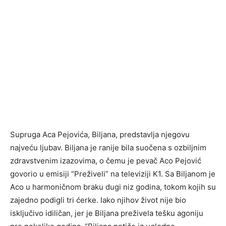
Supruga Aca Pejovića, Biljana, predstavlja njegovu
najveću ljubav. Biljana je ranije bila suočena s ozbiljnim
zdravstvenim izazovima, o čemu je pevač Aco Pejović
govorio u emisiji “Preživeli” na televiziji K1. Sa Biljanom je
Aco u harmoničnom braku dugi niz godina, tokom kojih su
zajedno podigli tri ćerke. Iako njihov život nije bio
isključivo idiličan, jer je Biljana preživela tešku agoniju