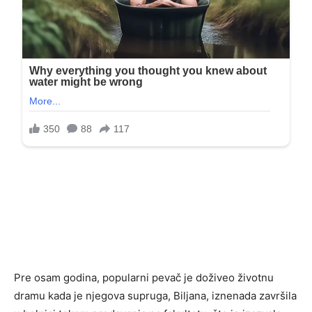
Pre osam godina, popularni pevač je doživeo životnu
dramu kada je njegova supruga, Biljana, iznenada završila