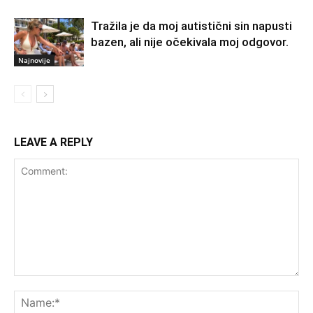
Tražila je da moj autistični sin napusti
bazen, ali nije očekivala moj odgovor.
Najnovije
LEAVE A REPLY