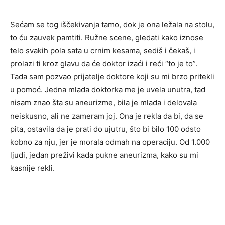
Sećam se tog iščekivanja tamo, dok je ona ležala na stolu,
to ću zauvek pamtiti. Ružne scene, gledati kako iznose
telo svakih pola sata u crnim kesama, sediš i čekaš, i
prolazi ti kroz glavu da će doktor izaći i reći “to je to”.
Tada sam pozvao prijatelje doktore koji su mi brzo pritekli
u pomoć. Jedna mlada doktorka me je uvela unutra, tad
nisam znao šta su aneurizme, bila je mlada i delovala
neiskusno, ali ne zameram joj. Ona je rekla da bi, da se
pita, ostavila da je prati do ujutru, što bi bilo 100 odsto
kobno za nju, jer je morala odmah na operaciju. Od 1.000
ljudi, jedan preživi kada pukne aneurizma, kako su mi
kasnije rekli.