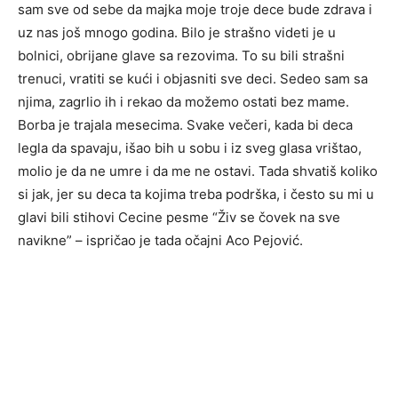
sam sve od sebe da majka moje troje dece bude zdrava i
uz nas još mnogo godina. Bilo je strašno videti je u
bolnici, obrijane glave sa rezovima. To su bili strašni
trenuci, vratiti se kući i objasniti sve deci. Sedeo sam sa
njima, zagrlio ih i rekao da možemo ostati bez mame.
Borba je trajala mesecima. Svake večeri, kada bi deca
legla da spavaju, išao bih u sobu i iz sveg glasa vrištao,
molio je da ne umre i da me ne ostavi. Tada shvatiš koliko
si jak, jer su deca ta kojima treba podrška, i često su mi u
glavi bili stihovi Cecine pesme “Živ se čovek na sve
navikne” – ispričao je tada očajni Aco Pejović.