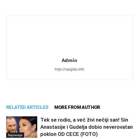
Admin
http://vasglas.info
RELATED ARTICLES
MORE FROM AUTHOR
Tek se rodio, a već živi nečiji san! Sin
Anastasije i Gudelja dobio neverovatan
poklon OD CECE (FOTO)
Najnovije