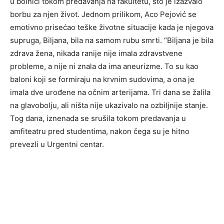
u bolnici tokom predavanja na fakultetu, što je izazvalo
borbu za njen život. Jednom prilikom, Aco Pejović se
emotivno prisećao teške životne situacije kada je njegova
supruga, Biljana, bila na samom rubu smrti. “Biljana je bila
zdrava žena, nikada ranije nije imala zdravstvene
probleme, a nije ni znala da ima aneurizme. To su kao
baloni koji se formiraju na krvnim sudovima, a ona je
imala dve urođene na očnim arterijama. Tri dana se žalila
na glavobolju, ali ništa nije ukazivalo na ozbiljnije stanje.
Tog dana, iznenada se srušila tokom predavanja u
amfiteatru pred studentima, nakon čega su je hitno
prevezli u Urgentni centar.