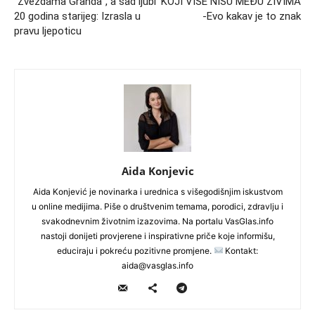
“Zvezdama Granda”, a sad ljubi
KOJI VIŠE NISU MEĐU ŽIVIMA
20 godina starijeg: Izrasla u
-Evo kakav je to znak
pravu ljepoticu
Aida Konjevic
Aida Konjević je novinarka i urednica s višegodišnjim iskustvom
u online medijima. Piše o društvenim temama, porodici, zdravlju i
svakodnevnim životnim izazovima. Na portalu VasGlas.info
nastoji donijeti provjerene i inspirativne priče koje informišu,
educiraju i pokreću pozitivne promjene.
Kontakt:
aida@vasglas.info