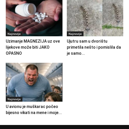
Najnovije
Najnovije
Uzimanje MAGNEZIJA uz ove
Ujutru sam u dvorištu
lijekove može biti JAKO
primetila nešto i pomislila da
OPASNO
je samo...
Najnovije
U avionu je muškarac počeo
bijesno vikati na mene i moje...