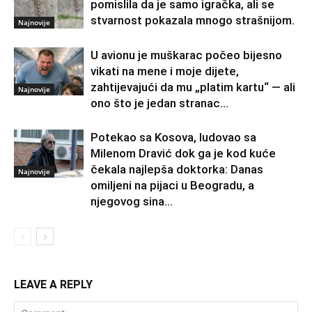
pomislila da je samo igračka, ali se
stvarnost pokazala mnogo strašnijom.
Najnovije
U avionu je muškarac počeo bijesno
vikati na mene i moje dijete,
zahtijevajući da mu „platim kartu“ — ali
Najnovije
ono što je jedan stranac...
Potekao sa Kosova, ludovao sa
Milenom Dravić dok ga je kod kuće
čekala najlepša doktorka: Danas
Najnovije
omiljeni na pijaci u Beogradu, a
njegovog sina...
LEAVE A REPLY