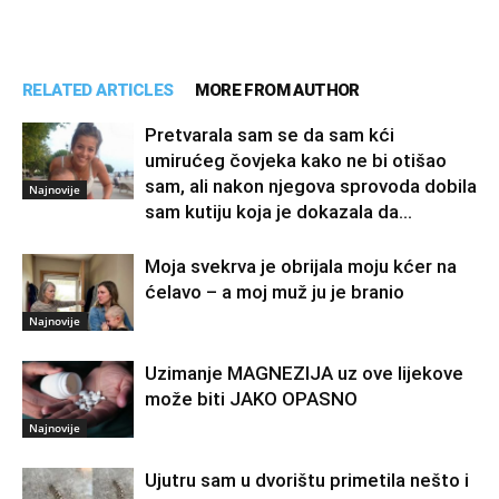
RELATED ARTICLES
MORE FROM AUTHOR
Pretvarala sam se da sam kći
umirućeg čovjeka kako ne bi otišao
sam, ali nakon njegova sprovoda dobila
Najnovije
sam kutiju koja je dokazala da...
Moja svekrva je obrijala moju kćer na
ćelavo – a moj muž ju je branio
Najnovije
Uzimanje MAGNEZIJA uz ove lijekove
može biti JAKO OPASNO
Najnovije
Ujutru sam u dvorištu primetila nešto i