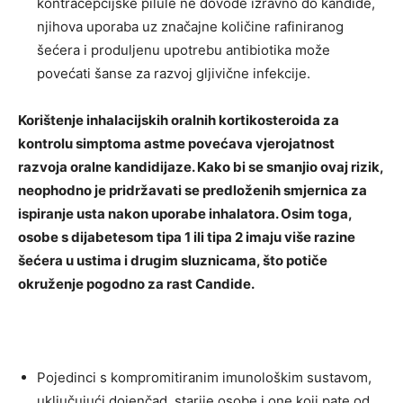
kontracepcijske pilule ne dovode izravno do kandide,
njihova uporaba uz značajne količine rafiniranog
šećera i produljenu upotrebu antibiotika može
povećati šanse za razvoj gljivične infekcije.
Korištenje inhalacijskih oralnih kortikosteroida za
kontrolu simptoma astme povećava vjerojatnost
razvoja oralne kandidijaze. Kako bi se smanjio ovaj rizik,
neophodno je pridržavati se predloženih smjernica za
ispiranje usta nakon uporabe inhalatora. Osim toga,
osobe s dijabetesom tipa 1 ili tipa 2 imaju više razine
šećera u ustima i drugim sluznicama, što potiče
okruženje pogodno za rast Candide.
Pojedinci s kompromitiranim imunološkim sustavom,
uključujući dojenčad, starije osobe i one koji pate od