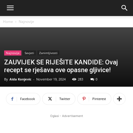
Home
Najnovije
Najnovije
Savjeti
Zanimljivosti
ZAUVIJEK SE RIJEŠITE KANDIDE: Ovaj
recept se rješava ove opasne gljivice!
By
Aida Konjevic
-
November 19, 2024
283
0
Facebook
Twitter
Pinterest
Oglasi - Advertisement