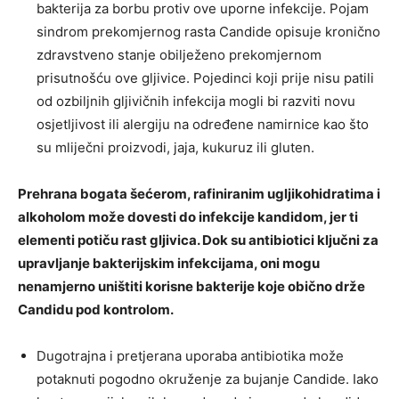
bakterija za borbu protiv ove uporne infekcije. Pojam
sindrom prekomjernog rasta Candide opisuje kronično
zdravstveno stanje obilježeno prekomjernom
prisutnošću ove gljivice. Pojedinci koji prije nisu patili
od ozbiljnih gljivičnih infekcija mogli bi razviti novu
osjetljivost ili alergiju na određene namirnice kao što
su mliječni proizvodi, jaja, kukuruz ili gluten.
Prehrana bogata šećerom, rafiniranim ugljikohidratima i
alkoholom može dovesti do infekcije kandidom, jer ti
elementi potiču rast gljivica. Dok su antibiotici ključni za
upravljanje bakterijskim infekcijama, oni mogu
nenamjerno uništiti korisne bakterije koje obično drže
Candidu pod kontrolom.
Dugotrajna i pretjerana uporaba antibiotika može
potaknuti pogodno okruženje za bujanje Candide. Iako