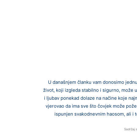
U današnjem članku vam donosimo jednu za
život, koji izgleda stabilno i sigurno, može
i ljubav ponekad dolaze na načine koje naj
vjerovao da ima sve što čovjek može požel
ispunjen svakodnevnim haosom, ali i to
Sadržaj 