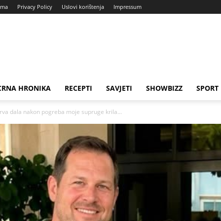
ama
Privacy Policy
Uslovi korištenja
Impressum
CRNA HRONIKA
RECEPTI
SAVJETI
SHOWBIZZ
SPORT
ekrva dala nakon pogreba moje supruge krila...