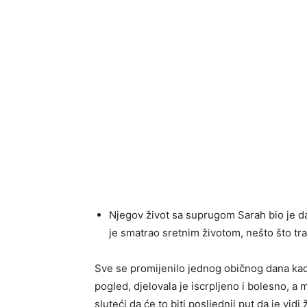
Njegov život sa suprugom Sarah bio je da
je smatrao sretnim životom, nešto što tr
Sve se promijenilo jednog običnog dana kada
pogled, djelovala je iscrpljeno i bolesno, a
sluteći da će to biti posljednji put da je vid