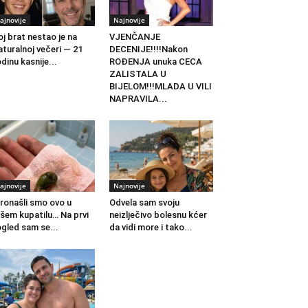
ajnovije
Najnovije
j brat nestao je na
VJENČANJE
turalnoj večeri — 21
DECENIJE!!!!Nakon
dinu kasnije...
ROĐENJA unuka CECA
ZALISTALA U
BIJELOM!!!MLADA U VILI
NAPRAVILA...
ajnovije
Najnovije
ronašli smo ovo u
Odvela sam svoju
šem kupatilu… Na prvi
neizlječivo bolesnu kćer
gled sam se...
da vidi more i tako...