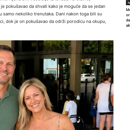
N
ok je pokušavao da shvati kako je moguće da se jedan
Mo
e u samo nekoliko trenutaka. Dani nakon toga bili su
or
de
ci, dok je on pokušavao da održi porodicu na okupu,
ak