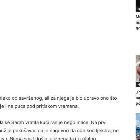
N
Mo
ma
go
N
„P
leko od savršenog, ali za njega je bio upravo ono što
na
po
aje i ne puca pod pritiskom vremena.
 se Sarah vratila kući ranije nego inače. Na prvi
 muž je pokušavao da je nagovori da ode kod ljekara, ne
i živu. Njena smrt došla je iznenada i brutalno,