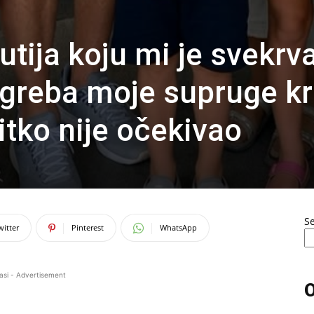
ija koju mi ​​je svekrv
greba moje supruge kr
nitko nije očekivao
S
witter
Pinterest
WhatsApp
asi - Advertisement
O