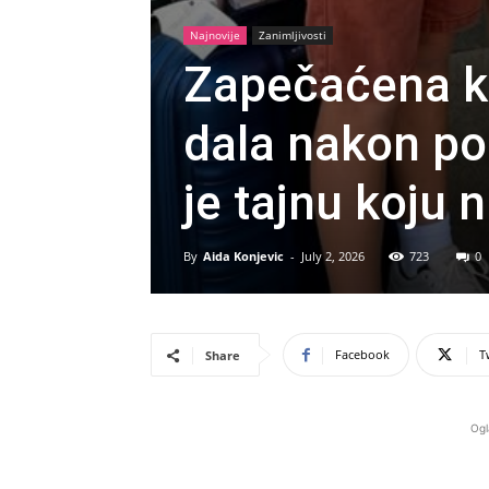
Najnovije
Zanimljivosti
Zapečaćena kut
dala nakon po
je tajnu koju 
By
Aida Konjevic
-
July 2, 2026
723
0
Facebook
T
Share
Ogl