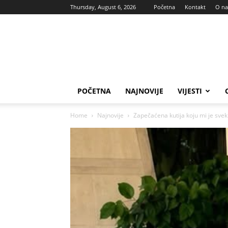
Thursday, August 6, 2026
Početna
Kontakt
O n
Vas
glas
POČETNA
NAJNOVIJE
VIJESTI
Home
Najnovije
Zapečaćena kutija koju mi ​​je sv