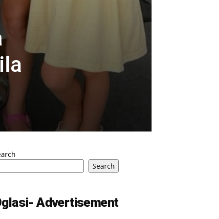
a
ila
earch
Search
glasi- Advertisement