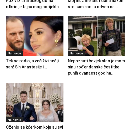
Poziv iz staračkog doma
Moj muž me šest dana nakon
otkrio je tajnu mog porijekla
što sam rodila odveo na...
Najnovije
Najnovije
Tek se rodio, a već živi nečiji
Nepoznati čovjek slao je mom
san! Sin Anastasije i...
sinu rođendanske čestitke
punih dvanaest godina...
Najnovije
Oženio se kćerkom koju su svi