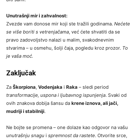
Unutrašnji mir i zahvalnost:
Zvezde vam donose mir koji ste tražili godinama.
Nećete
se više boriti s vetrenjačama
, već ćete shvatiti da se
pravo zadovoljstvo nalazi u malim, svakodnevnim
stvarima – u osmehu, šolji čaja, pogledu kroz prozor.
To
je vaša moć.
Zaključak
Za
Škorpiona
,
Vodenjaka
i
Raka
– sledi period
transformacije, uspona i ljubavnog ispunjenja
. Svaki od
ovih znakova dobija šansu da
krene iznova, ali jači,
mudriji i stabilniji
.
Ne bojte se promena – one dolaze kao odgovor na vašu
unutrašnju snagu
i
spremnost da rastete
. Otvorite srce,