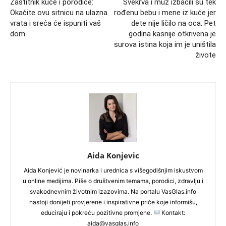
Zaštitnik kuće i porodice:
Svekrva i muž izbacili su tek
Okačite ovu sitnicu na ulazna
rođenu bebu i mene iz kuće jer
vrata i sreća će ispuniti vaš
dete nije ličilo na oca: Pet
dom
godina kasnije otkrivena je
surova istina koja im je uništila
živote
Aida Konjevic
Aida Konjević je novinarka i urednica s višegodišnjim iskustvom
u online medijima. Piše o društvenim temama, porodici, zdravlju i
svakodnevnim životnim izazovima. Na portalu VasGlas.info
nastoji donijeti provjerene i inspirativne priče koje informišu,
educiraju i pokreću pozitivne promjene.
Kontakt:
aida@vasglas.info