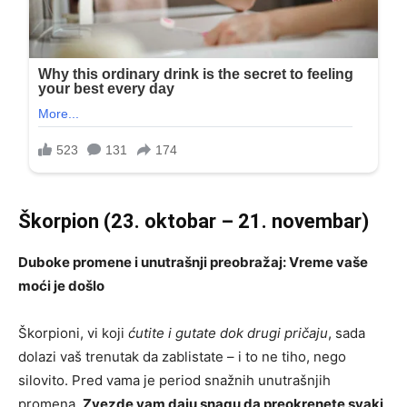
Škorpion (23. oktobar – 21. novembar)
Duboke promene i unutrašnji preobražaj: Vreme vaše
moći je došlo
Škorpioni, vi koji
ćutite i gutate dok drugi pričaju
, sada
dolazi vaš trenutak da zablistate – i to ne tiho, nego
silovito. Pred vama je period snažnih unutrašnjih
promena.
Zvezde vam daju snagu da preokrenete svaki