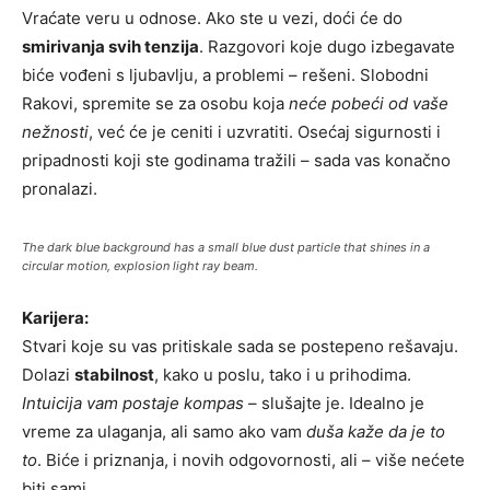
Vraćate veru u odnose. Ako ste u vezi, doći će do
smirivanja svih tenzija
. Razgovori koje dugo izbegavate
biće vođeni s ljubavlju, a problemi – rešeni. Slobodni
Rakovi, spremite se za osobu koja
neće pobeći od vaše
nežnosti
, već će je ceniti i uzvratiti. Osećaj sigurnosti i
pripadnosti koji ste godinama tražili – sada vas konačno
pronalazi.
The dark blue background has a small blue dust particle that shines in a
circular motion, explosion light ray beam.
Karijera:
Stvari koje su vas pritiskale sada se postepeno rešavaju.
Dolazi
stabilnost
, kako u poslu, tako i u prihodima.
Intuicija vam postaje kompas
– slušajte je. Idealno je
vreme za ulaganja, ali samo ako vam
duša kaže da je to
to
. Biće i priznanja, i novih odgovornosti, ali – više nećete
biti sami.