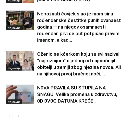
Najnovije
Nepoznati čovjek slao je mom sinu
rođendanske čestitke punih dvanaest
godina — na njegov osamnaesti
Najnovije
rođendan prvi se put potpisao pravim
imenom, a kad...
Oženio se kćerkom koju su svi nazivali
“najružnijom” u jednoj od najmoćnijih
obitelji u zemlji zbog njezina novca. Ali
Najnovije
na njihovoj prvoj bračnoj noći,...
N0VA PRAVlLA SU STUPILA NA
SNAGU! Velika promena u zdravstvu,
0D 0V0G DATUMA KREĆE..
Najnovije