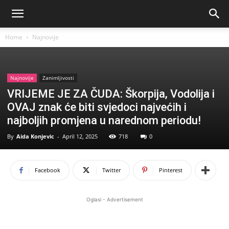
Home
Najnovije
Najnovije
Zanimljivosti
VRIJEME JE ZA ČUDA: Škorpija, Vodolija i
OVAJ znak će biti svjedoci najvećih i
najboljih promjena u narednom periodu!
By
Aida Konjevic
-
April 12, 2025
718
0
Facebook
Twitter
Pinterest
Oglasi - Advertisement