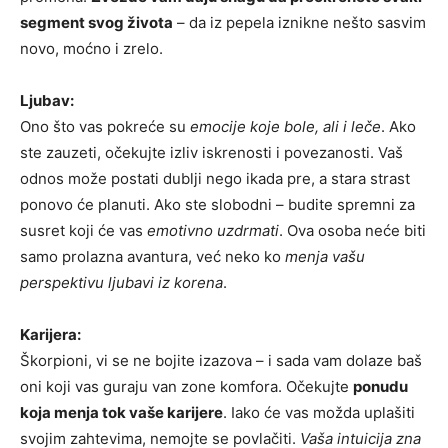
segment svog života
– da iz pepela iznikne nešto sasvim
novo, moćno i zrelo.
Ljubav:
Ono što vas pokreće su
emocije koje bole, ali i leče
. Ako
ste zauzeti, očekujte izliv iskrenosti i povezanosti. Vaš
odnos može postati dublji nego ikada pre, a stara strast
ponovo će planuti. Ako ste slobodni – budite spremni za
susret koji će vas
emotivno uzdrmati
. Ova osoba neće biti
samo prolazna avantura, već neko ko
menja vašu
perspektivu ljubavi iz korena
.
Karijera:
Škorpioni, vi se ne bojite izazova – i sada vam dolaze baš
oni koji vas guraju van zone komfora. Očekujte
ponudu
koja menja tok vaše karijere
. Iako će vas možda uplašiti
svojim zahtevima, nemojte se povlačiti.
Vaša intuicija zna