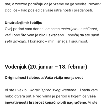
put
, a zvezde poručuju da je vreme da ga sledite. Novac?
Doći će – kao posledica vaše istrajnosti i predanosti.
Unutrašnji mir i obilje:
Ovaj period vam donosi
ne samo materijalnu stabilnost
,
već i ono što vam je bilo uskraćeno – osećaj da ste
sami
sebi dovoljni
. I konačno – mir. I snaga. I sigurnost.
Vodenjak (20. januar – 18. februar)
Originalnost i sloboda: Vaša vizija menja svet
Vi ste uvek bili
korak ispred svog vremena
– i sada vam
nebo otvara put. Pred vama je period u kojem će
vaša
inovativnost i hrabrost konačno biti nagrađene
. Vi ste