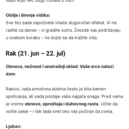
ideju koju već dugo čuvate u fioci.
Obilje i širenje vidika:
Sve što sada započnete imaće dugoročan efekat. Vi ne
radite za danas – vi gradite
sutra
. Zvezde vas podržavaju
u svakom koraku – ne bojte se da tražite više.
Rak (21. jun – 22. jul)
Obnova, nežnost i unutrašnji sklad: Vaše srce nalazi
dom
Rakovi, vaša
emotivna dubina
često je bila kamen
spoticanja, ali sada postaje vaša najjača snaga. Pred vama
je vreme
obnove, oproštaja i duhovnog rasta
. Učite da
volite sebe – i tek tada svet oko vas počinje da cveta.
Ljubav: