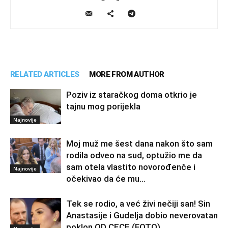
RELATED ARTICLES
MORE FROM AUTHOR
Poziv iz staračkog doma otkrio je
tajnu mog porijekla
Najnovije
Moj muž me šest dana nakon što sam
rodila odveo na sud, optužio me da
sam otela vlastito novorođenče i
Najnovije
očekivao da će mu...
Tek se rodio, a već živi nečiji san! Sin
Anastasije i Gudelja dobio neverovatan
poklon OD CECE (FOTO)