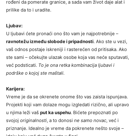
rođeni da pomerate granice, a sada vam život daje alat i
prilike da to i uradite.
Ljubav:
U ljubavi ćete pronaći ono što vam je najpotrebnije –
ravnotežu između slobode i pripadnosti
. Ako ste u vezi,
vaš odnos postaje iskreniji i rasterećen od pritisaka. Ako
ste sami – očekujte ulazak osobe koja vas neće sputavati,
već podsticati.
To je ona retka kombinacija ljubavi i
podrške o kojoj ste maštali.
Karijera:
Vreme je da se okrenete onome što vas zaista ispunjava.
Projekti koji vam dolaze mogu izgledati rizično, ali upravo
u njima leži vaš
put ka uspehu
. Bićete prepoznati po
svojoj
originalnosti
, a to donosi
ne samo novac
, već i
priznanje. Idealno je vreme da pokrenete nešto svoje –