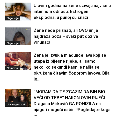
U ovim godinama žene uživaju najviše u
intimnom odnosu: Estrogen
eksplodira, u punoj su snazi
Najnovije
Žene neće priznati, ali OVO im je
najdraža poza – svaki put dožive
vrhunac!
Najnovije
Žena je izvukla mladunče lava koji se
utapa iz bijesne rijeke, ali samo
nekoliko sekundi kasnije našla se
Najnovije
okružena čitavim čoporom lavova. Bila
je...
“MORAM DA TE ZGAZIM DA BIH BIO
VEĆI OD TEBE” NAKON OVIH RIJEČI
Dragana Mirković GA PONIZILA na
Uncategorized
njagori mogući način!!!Pogledajte koga
je...