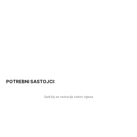
POTREBNI SASTOJCI:
Sadržaj se nastavlja nakon oglasa