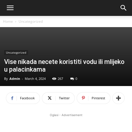
Home
Uncategorized
Uncategorized
Vise nikada necete koristiti vodu ili mlijeko
u palacinkama
By
Admin
-
March 4, 2024
267
0
Facebook
Twitter
Pinterest
Oglasi - Advertisement