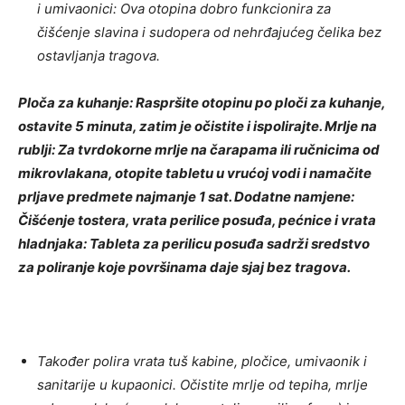
i umivaonici: Ova otopina dobro funkcionira za
čišćenje slavina i sudopera od nehrđajućeg čelika bez
ostavljanja tragova.
Ploča za kuhanje: Raspršite otopinu po ploči za kuhanje,
ostavite 5 minuta, zatim je očistite i ispolirajte. Mrlje na
rublji: Za tvrdokorne mrlje na čarapama ili ručnicima od
mikrovlakana, otopite tabletu u vrućoj vodi i namačite
prljave predmete najmanje 1 sat. Dodatne namjene:
Čišćenje tostera, vrata perilice posuđa, pećnice i vrata
hladnjaka: Tableta za perilicu posuđa sadrži sredstvo
za poliranje koje površinama daje sjaj bez tragova.
Također polira vrata tuš kabine, pločice, umivaonik i
sanitarije u kupaonici. Očistite mrlje od tepiha, mrlje