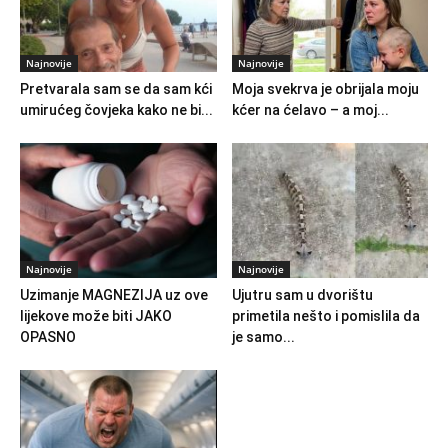
Najnovije
Najnovije
Pretvarala sam se da sam kći
Moja svekrva je obrijala moju
umirućeg čovjeka kako ne bi...
kćer na ćelavo – a moj...
Najnovije
Najnovije
Uzimanje MAGNEZIJA uz ove
Ujutru sam u dvorištu
lijekove može biti JAKO
primetila nešto i pomislila da
OPASNO
je samo...