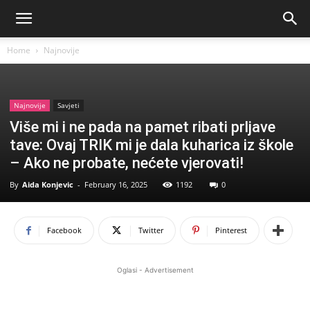
Home
Najnovije
Najnovije
Savjeti
Više mi i ne pada na pamet ribati prljave
tave: Ovaj TRIK mi je dala kuharica iz škole
– Ako ne probate, nećete vjerovati!
By
Aida Konjevic
-
February 16, 2025
1192
0
Facebook
Twitter
Pinterest
Oglasi - Advertisement