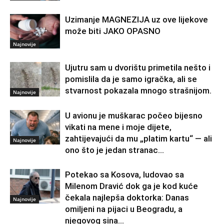
Uzimanje MAGNEZIJA uz ove lijekove
može biti JAKO OPASNO
Najnovije
Ujutru sam u dvorištu primetila nešto i
pomislila da je samo igračka, ali se
stvarnost pokazala mnogo strašnijom.
Najnovije
U avionu je muškarac počeo bijesno
vikati na mene i moje dijete,
zahtijevajući da mu „platim kartu“ — ali
Najnovije
ono što je jedan stranac...
Potekao sa Kosova, ludovao sa
Milenom Dravić dok ga je kod kuće
čekala najlepša doktorka: Danas
Najnovije
omiljeni na pijaci u Beogradu, a
njegovog sina...