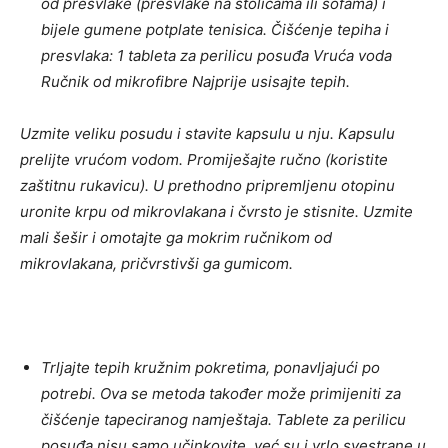
od presvlake (presvlake na stolicama ili sofama) i
bijele gumene potplate tenisica. Čišćenje tepiha i
presvlaka: 1 tableta za perilicu posuđa Vruća voda
Ručnik od mikrofibre Najprije usisajte tepih.
Uzmite veliku posudu i stavite kapsulu u nju. Kapsulu
prelijte vrućom vodom. Promiješajte ručno (koristite
zaštitnu rukavicu). U prethodno pripremljenu otopinu
uronite krpu od mikrovlakana i čvrsto je stisnite. Uzmite
mali šešir i omotajte ga mokrim ručnikom od
mikrovlakana, pričvrstivši ga gumicom.
Trljajte tepih kružnim pokretima, ponavljajući po
potrebi. Ova se metoda također može primijeniti za
čišćenje tapeciranog namještaja. Tablete za perilicu
posuđa nisu samo učinkovite, već su i vrlo svestrane u