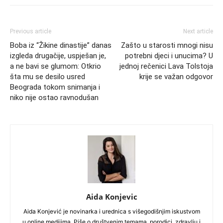
Previous article
Next article
Boba iz “Žikine dinastije” danas
Zašto u starosti mnogi nisu
izgleda drugačije, uspješan je,
potrebni djeci i unucima? U
a ne bavi se glumom: Otkrio
jednoj rečenici Lava Tolstoja
šta mu se desilo usred
krije se važan odgovor
Beograda tokom snimanja i
niko nije ostao ravnodušan
Aida Konjevic
Aida Konjević je novinarka i urednica s višegodišnjim iskustvom
u online medijima. Piše o društvenim temama, porodici, zdravlju i