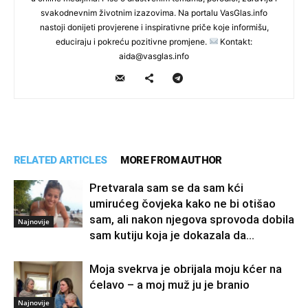
svakodnevnim životnim izazovima. Na portalu VasGlas.info
nastoji donijeti provjerene i inspirativne priče koje informišu,
educiraju i pokreću pozitivne promjene.
Kontakt:
aida@vasglas.info
RELATED ARTICLES
MORE FROM AUTHOR
Pretvarala sam se da sam kći
umirućeg čovjeka kako ne bi otišao
sam, ali nakon njegova sprovoda dobila
Najnovije
sam kutiju koja je dokazala da...
Moja svekrva je obrijala moju kćer na
ćelavo – a moj muž ju je branio
Najnovije