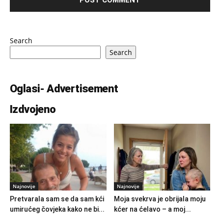
Search
Search
Oglasi- Advertisement
Izdvojeno
Najnovije
Najnovije
Pretvarala sam se da sam kći
Moja svekrva je obrijala moju
umirućeg čovjeka kako ne bi...
kćer na ćelavo – a moj...