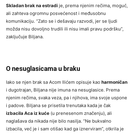
Skladan brak na estradi
je, prema njenim rečima, moguć,
ali zahteva ogromnu posvećenost i međusobnu
komunikaciju. “Zato se i dešavaju razvodi, jer se ljudi
možda nisu dovoljno trudili ili nisu imali pravu podršku”,
zaključuje Biljana.
O nesuglasicama u braku
Iako se njen brak sa Acom Ilićem opisuje kao
harmoničan
i dugotrajan, Biljana nije imuna na nesuglasice. Prema
njenim rečima, svaka veza, pa i njihova, ima svoje uspone
i padove. Biljana se prisetila trenutaka kada je čak
izbacila Aca iz kuće
(u prenesenom značenju), ali
naglašava da nikada nije bilo nasilja. “Ne bukvalno
izbacila, već je i sam otišao kad ga iznerviram”, otkrila je