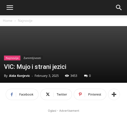
Home
Najnovije
Najnovije
Zanimljivosti
VIC: Mujo i strani jezici
By
Aida Konjevic
-
February 3, 2025
3453
0
Facebook
Twitter
Pinterest
Oglasi - Advertisement