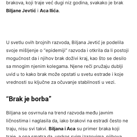
brakova, koji traje već dugi niz godina, svakako je brak
Biljane Jevtić
i
Aca Ilića
.
U svetlu ovih brojnih razvoda, Biljana Jevtić je podelila
svoje mišljenje o “epidemiji” razvoda i otkrila da li postoji
mogućnost da i njihov brak doživi kraj, kao što se desilo
sa mnogim njenim kolegama. Njene reči pružaju dublji
uvid u to kako brak može opstati u svetu estrade i koje
vrednosti su ključne za očuvanje stabilnosti u vezi.
“Brak je borba”
Biljana se osvrnula na trend razvoda među javnim
ličnostima i naglasila da, iako brakovi na estradi često ne
traju, nisu svi takvi.
Biljana i Aca
su primer braka koji
traje, a ona smatra da, uprkos svim izazovima, njihova