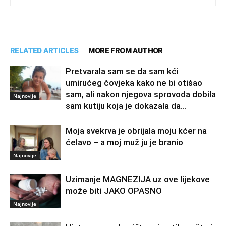
RELATED ARTICLES
MORE FROM AUTHOR
Pretvarala sam se da sam kći
umirućeg čovjeka kako ne bi otišao
sam, ali nakon njegova sprovoda dobila
Najnovije
sam kutiju koja je dokazala da...
Moja svekrva je obrijala moju kćer na
ćelavo – a moj muž ju je branio
Najnovije
Uzimanje MAGNEZIJA uz ove lijekove
može biti JAKO OPASNO
Najnovije