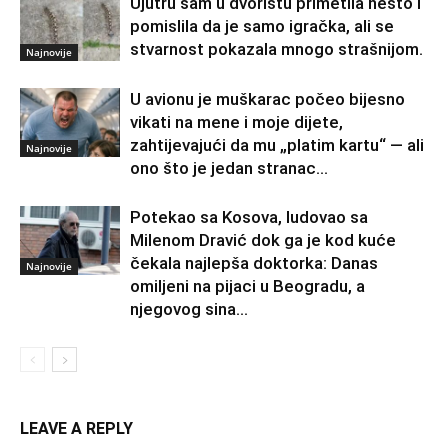
Ujutru sam u dvorištu primetila nešto i
pomislila da je samo igračka, ali se
stvarnost pokazala mnogo strašnijom.
Najnovije
U avionu je muškarac počeo bijesno
vikati na mene i moje dijete,
zahtijevajući da mu „platim kartu“ — ali
Najnovije
ono što je jedan stranac...
Potekao sa Kosova, ludovao sa
Milenom Dravić dok ga je kod kuće
čekala najlepša doktorka: Danas
Najnovije
omiljeni na pijaci u Beogradu, a
njegovog sina...
LEAVE A REPLY