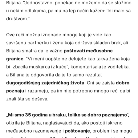
Biljana. “Jednostavno, ponekad ne možemo da se složimo
u nekim odlukama, pa mu na lep način kažem: ‘Idi malo sa
društvom.'”
Ove reči možda iznenade mnoge koji je vide kao
savršenu partnerku i ženu koja održava skladan brak, ali
Biljana smatra da je važno
poštovati međusobne
granice
. “Vi meni uopšte ne delujete kao takva žena koja
bi izbacila muškarca iz kuće”, komentarisala je voditeljka,
a Biljana je odgovorila da je to samo rezultat
dugogodišnjeg zajedničkog života
. Oni se zaista
dobro
poznaju
i razumeju, pa im nije potrebno mnogo reči da bi
znali šta se dešava.
„Mi smo 35 godina u braku, toliko se dobro poznajemo“,
otkrila je Biljana, naglašavajući da, ako postoji iskreno
međusobno razumevanje i
poštovanje
, problemi se mogu