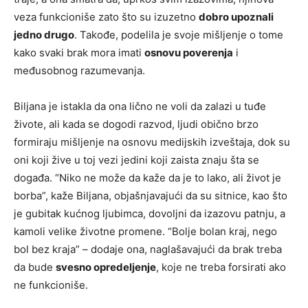
veza funkcioniše zato što su izuzetno
dobro upoznali
jedno drugo
. Takođe, podelila je svoje mišljenje o tome
kako svaki brak mora imati
osnovu poverenja
i
međusobnog razumevanja.
Biljana je istakla da ona lično ne voli da zalazi u tuđe
živote, ali kada se dogodi razvod, ljudi obično brzo
formiraju mišljenje na osnovu medijskih izveštaja, dok su
oni koji žive u toj vezi jedini koji zaista znaju šta se
događa. “Niko ne može da kaže da je to lako, ali život je
borba”, kaže Biljana, objašnjavajući da su sitnice, kao što
je gubitak kućnog ljubimca, dovoljni da izazovu patnju, a
kamoli velike životne promene. “Bolje bolan kraj, nego
bol bez kraja” – dodaje ona, naglašavajući da brak treba
da bude
svesno opredeljenje
, koje ne treba forsirati ako
ne funkcioniše.