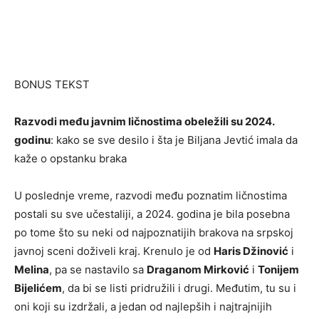
BONUS TEKST
Razvodi među javnim ličnostima obeležili su 2024.
godinu
: kako se sve desilo i šta je Biljana Jevtić imala da
kaže o opstanku braka
U poslednje vreme, razvodi među poznatim ličnostima
postali su sve učestaliji, a 2024. godina je bila posebna
po tome što su neki od najpoznatijih brakova na srpskoj
javnoj sceni doživeli kraj. Krenulo je od
Haris Džinović
i
Melina
, pa se nastavilo sa
Draganom Mirković
i
Tonijem
Bijelićem
, da bi se listi pridružili i drugi. Međutim, tu su i
oni koji su izdržali, a jedan od najlepših i najtrajnijih