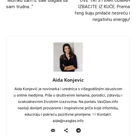
“Momku sam iz šale slagala da
OVE TRI STVARI ODMAH
sam trudna…”
IZBACITE IZ KUĆE: Prema
feng šuiju privlače nesreću i
negativnu energiju!
Aida Konjevic
Aida Konjević je novinarka i urednica s višegodišnjim iskustvom
u online medijima. Piše o društvenim temama, porodici, zdravlju i
svakodnevnim životnim izazovima. Na portalu VasGlas.info
nastoji donijeti provjerene i inspirativne priče koje informišu,
educiraju i pokreću pozitivne promjene.
Kontakt:
aida@vasglas.info