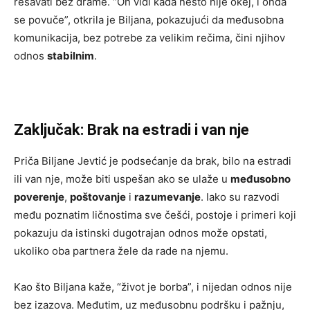
rešavati bez drame. “On vidi kada nešto nije okej, i onda
se povuče”, otkrila je Biljana, pokazujući da međusobna
komunikacija, bez potrebe za velikim rečima, čini njihov
odnos
stabilnim
.
Zaključak: Brak na estradi i van nje
Priča Biljane Jevtić je podsećanje da brak, bilo na estradi
ili van nje, može biti uspešan ako se ulaže u
međusobno
poverenje
,
poštovanje
i
razumevanje
. Iako su razvodi
među poznatim ličnostima sve češći, postoje i primeri koji
pokazuju da istinski dugotrajan odnos može opstati,
ukoliko oba partnera žele da rade na njemu.
Kao što Biljana kaže, “život je borba”, i nijedan odnos nije
bez izazova. Međutim, uz međusobnu podršku i pažnju,