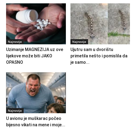
Najnovije
Najnovije
Uzimanje MAGNEZIJA uz ove
Ujutru sam u dvorištu
lijekove može biti JAKO
primetila nešto i pomislila da
OPASNO
je samo...
Najnovije
U avionu je muškarac počeo
bijesno vikati na mene i moje...