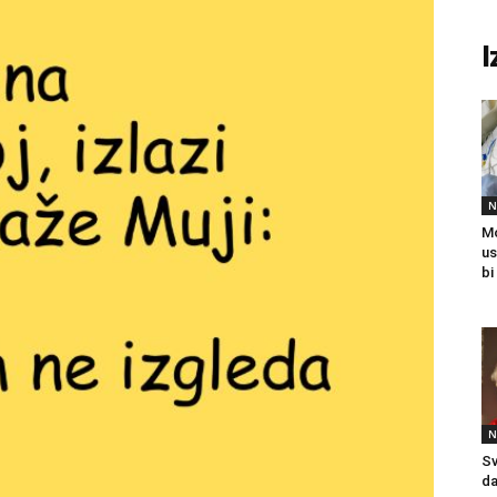
I
N
Mo
us
bi
N
Sv
da