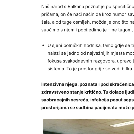
Naš narod s Balkana poznat je po specifičn
pričama, on će naći način da kroz humor sa
šala, a od tuge osmijeh, možda je ono što na
suočimo s njom i pobijedimo je – ne tugom
U sjeni bolničkih hodnika, tamo gdje se ti
nalazi se jedno od najvažnijih mjesta mo
fokusa svakodnevnih razgovora, upravo 
sistema. To je prostor gdje se vodi bitka
Intenzivna njega, poznata i pod skraćenicama
zdravstveno stanje kritično. Tu dolaze ljud
saobraćajnih nesreća, infekcija poput sepse
prostorijama se sudbina pacijenata može prom