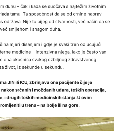
om duhu – čak i kada se suočava s najtežim životnim
vlada tamu. Ta sposobnost da se od crnine napravi
s održava. Nije to bijeg od stvarnosti, već način da se
, već smijehom i snagom duha.
šina mjeri disanjem i gdje je svaki tren odlučujući,
derne medicine – intenzivna njega. Iako je često van
je ona okosnica svakog ozbiljnog zdravstvenog
 za život, iz sekunde u sekundu.
 JIN ili ICU, zbrinjava one pacijente čije je
i nakon srčanih i moždanih udara, teških operacija,
, i drugih teških medicinskih stanja. U ovim
ijeniti u trenu – na bolje ili na gore.