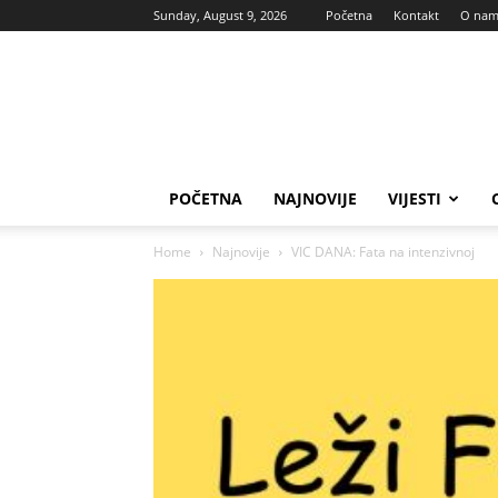
Sunday, August 9, 2026
Početna
Kontakt
O na
Vas
glas
POČETNA
NAJNOVIJE
VIJESTI
Home
Najnovije
VIC DANA: Fata na intenzivnoj