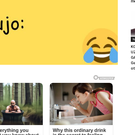
me
N
KO
U
G
Ga
ot