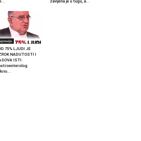
...
zavijena je u tugu, a...
ajnovije
D 75% LJUDI JE
ZROK NADUTOSTI I
ASOVA ISTI:
stroenterolog
krio...