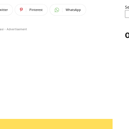
S
witter
Pinterest
WhatsApp
asi - Advertisement
O