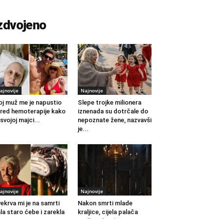
zdvojeno
ajnovije
Najnovije
j muž me je napustio
Slepe trojke milionera
red hemoterapije kako
iznenada su dotrčale do
 svojoj majci...
nepoznate žene, nazvavši
je...
ajnovije
Najnovije
ekrva mi je na samrti
Nakon smrti mlade
la staro ćebe i zarekla
kraljice, cijela palača