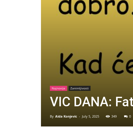
Najnovije
Zanimljivosti
VIC DANA: Fat
By
Aida Konjevic
-
July 5, 2025
349
0