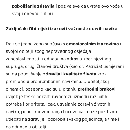
poboljšanje zdravlja
i poziva sve da uvrste ovo voće u
svoju dnevnu rutinu.
Zaključak: Obiteljski izazovi i važnost zdravih navika
Dok se jedna žena suočava s
emocionalnim izazovima
u
svojoj obitelji zbog nepravednog osjećaja
zapostavljenosti u odnosu na odraslu kćer njezinog
supruga, drugi članovi društva (kao dr. Patricia) usmjereni
su na poboljšanje
zdravlja i kvalitete života
kroz
promjene u prehrambenim navikama. U obiteljskoj
dinamici, posebno kad su u pitanju
prethodni brakovi
,
uvijek je teško održati ravnotežu između različitih
potreba i prioriteta. Ipak, usvajanje zdravih životnih
navika, poput konzumiranja borovnica, može pozitivno
utjecati na zdravlje i dobrobit svakog pojedinca, a time i
na odnose u obitelji.