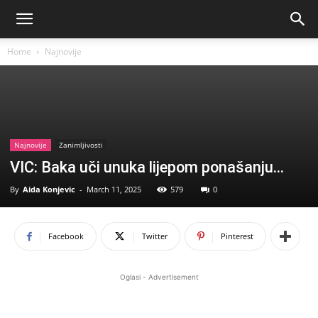
Home
Najnovije
Najnovije
Zanimljivosti
VIC: Baka uči unuka lijepom ponašanju…
By
Aida Konjevic
-
March 11, 2025
579
0
Facebook
Twitter
Pinterest
Oglasi - Advertisement