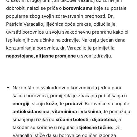
U sasvim drugoj temi, ali također vezanoj uz zdravlje i
dobrobit, nalazi se priča o
borovnicama
koje su postale
popularne zbog svojih zdravstvenih prednosti. Dr.
Patricia Varacallo, liječnica opće prakse, odlučila je
uvrstiti borovnice u svoju svakodnevnu prehranu kako bi
ispitala njihove učinke na zdravlje. Na kraju tjedan dana
konzumiranja borovnica, dr. Varacallo je primijetila
nepostojane, ali jasne promjene
u svom zdravlju.
Nakon što je svakodnevno konzumirala jednu punu
šalicu borovnica, primijetila je značajna poboljšanja u
energiji
, stanju
kože
, te
probavi
. Borovnice su bogate
antioksidansima
,
vitaminima
i
vlaknima
, te pomažu u
smanjenju rizika od
srčanih bolesti
i
dijabetesa
, a
također su korisne u regulaciji
tjelesne težine
. Dr.
Varacallo ističe da su borovnice odličan izbor za