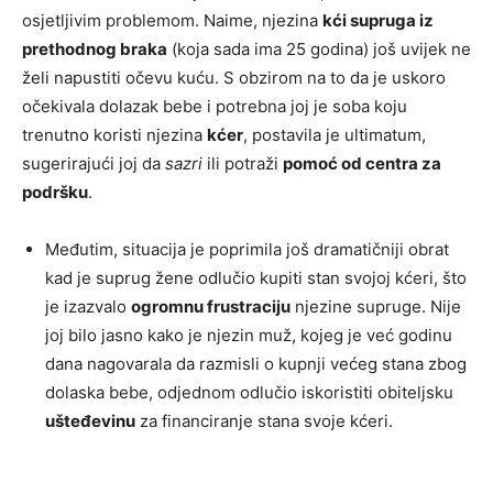
osjetljivim problemom. Naime, njezina
kći supruga iz
prethodnog braka
(koja sada ima 25 godina) još uvijek ne
želi napustiti očevu kuću. S obzirom na to da je uskoro
očekivala dolazak bebe i potrebna joj je soba koju
trenutno koristi njezina
kćer
, postavila je ultimatum,
sugerirajući joj da
sazri
ili potraži
pomoć od centra za
podršku
.
Međutim, situacija je poprimila još dramatičniji obrat
kad je suprug žene odlučio kupiti stan svojoj kćeri, što
je izazvalo
ogromnu frustraciju
njezine supruge. Nije
joj bilo jasno kako je njezin muž, kojeg je već godinu
dana nagovarala da razmisli o kupnji većeg stana zbog
dolaska bebe, odjednom odlučio iskoristiti obiteljsku
ušteđevinu
za financiranje stana svoje kćeri.