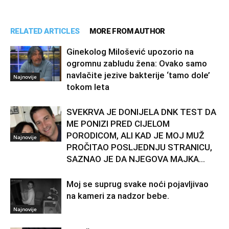
RELATED ARTICLES
MORE FROM AUTHOR
Ginekolog Milošević upozorio na
ogromnu zabludu žena: Ovako samo
navlačite jezive bakterije ‘tamo dole’
Najnovije
tokom leta
SVEKRVA JE DONIJELA DNK TEST DA
ME PONIZI PRED CIJELOM
PORODICOM, ALI KAD JE MOJ MUŽ
Najnovije
PROČITAO POSLJEDNJU STRANICU,
SAZNAO JE DA NJEGOVA MAJKA...
Moj se suprug svake noći pojavljivao
na kameri za nadzor bebe.
Najnovije