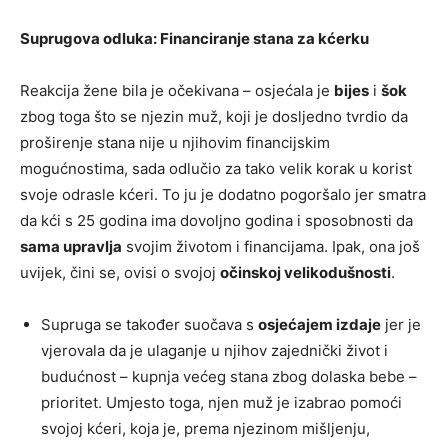
Suprugova odluka: Financiranje stana za kćerku
Reakcija žene bila je očekivana – osjećala je
bijes
i
šok
zbog toga što se njezin muž, koji je dosljedno tvrdio da
proširenje stana nije u njihovim financijskim
mogućnostima, sada odlučio za tako velik korak u korist
svoje odrasle kćeri. To ju je dodatno pogoršalo jer smatra
da kći s 25 godina ima dovoljno godina i sposobnosti da
sama upravlja
svojim životom i financijama. Ipak, ona još
uvijek, čini se, ovisi o svojoj
očinskoj velikodušnosti
.
Supruga se također suočava s
osjećajem izdaje
jer je
vjerovala da je ulaganje u njihov zajednički život i
budućnost – kupnja većeg stana zbog dolaska bebe –
prioritet. Umjesto toga, njen muž je izabrao pomoći
svojoj kćeri, koja je, prema njezinom mišljenju,