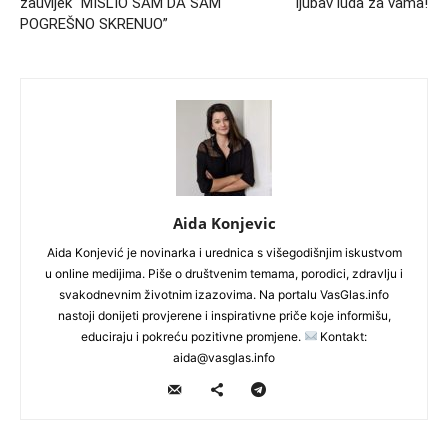
zauvijek “MISLIO SAM DA SAM
ljubav luda za vama!
POGREŠNO SKRENUO”
Aida Konjevic
Aida Konjević je novinarka i urednica s višegodišnjim iskustvom
u online medijima. Piše o društvenim temama, porodici, zdravlju i
svakodnevnim životnim izazovima. Na portalu VasGlas.info
nastoji donijeti provjerene i inspirativne priče koje informišu,
educiraju i pokreću pozitivne promjene.
Kontakt:
aida@vasglas.info