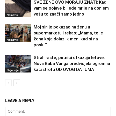
SVE ŽENE OVO MORAJU ZNATI: Kad
vam se pojave blijede mrlje na donjem
vešu to znači samo jedno
Najnovije
Moj sin je pokazao na ženu u
supermarketu i rekao: „Mama, to je
žena koja dolazi k meni kad si na
Najnovije
poslu.“
Strah raste, putnici otkazuju letove:
Nova Baba Vanga predvidjela ogromnu
katastrofu OD OVOG DATUMA
Najnovije
LEAVE A REPLY