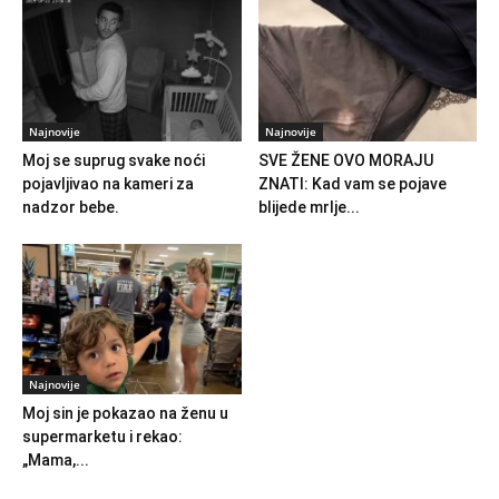
Najnovije
Najnovije
Moj se suprug svake noći
SVE ŽENE OVO MORAJU
pojavljivao na kameri za
ZNATI: Kad vam se pojave
nadzor bebe.
blijede mrlje...
Najnovije
Moj sin je pokazao na ženu u
supermarketu i rekao:
„Mama,...