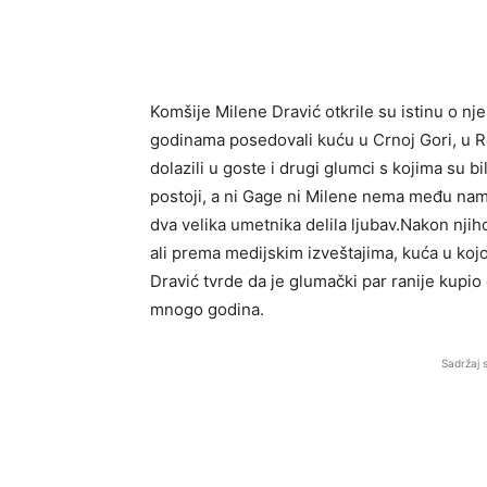
Komšije Milene Dravić otkrile su istinu o nj
godinama posedovali kuću u Crnoj Gori, u R
dolazili u goste i drugi glumci s kojima su bil
postoji, a ni Gage ni Milene nema među nam
dva velika umetnika delila ljubav.Nakon njih
ali prema medijskim izveštajima, kuća u kojo
Dravić tvrde da je glumački par ranije kupi
mnogo godina.
Sadržaj 