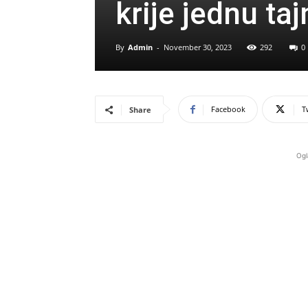
krije jednu ta
By
Admin
-
November 30, 2023
292
0
Facebook
T
Share
Ogl