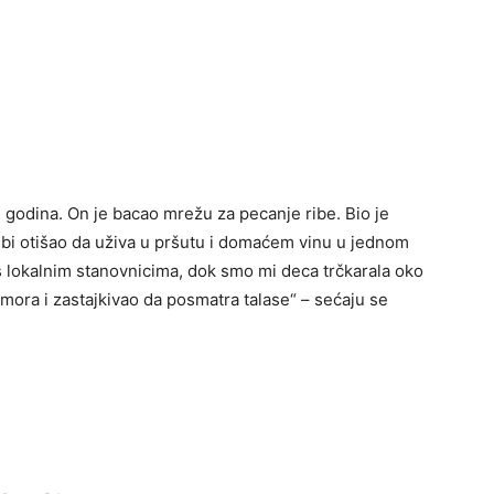
 godina. On je bacao mrežu za pecanje ribe. Bio je
k bi otišao da uživa u pršutu i domaćem vinu u jednom
 lokalnim stanovnicima, dok smo mi deca trčkarala oko
ora i zastajkivao da posmatra talase“ – sećaju se