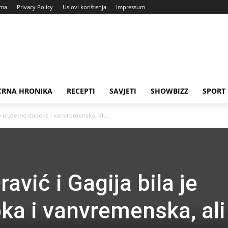
ama
Privacy Policy
Uslovi korištenja
Impressum
CRNA HRONIKA
RECEPTI
SAVJETI
SHOWBIZZ
SPORT
e izuzetno duboka i vanvremenska, ali...
avić i Gagija bila je
ka i vanvremenska, ali