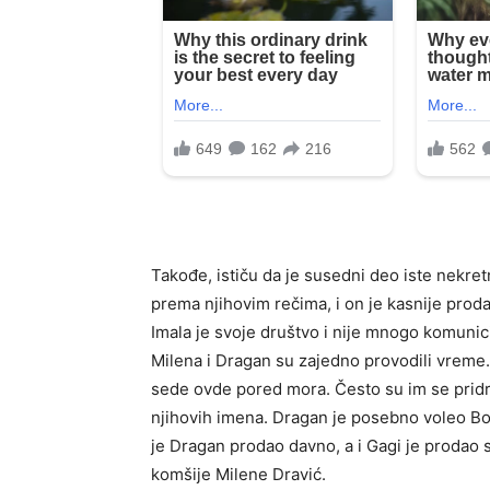
Takođe, ističu da je susedni deo iste nekre
prema njihovim rečima, i on je kasnije proda
Imala je svoje društvo i nije mnogo komunic
Milena i Dragan su zajedno provodili vreme.
sede ovde pored mora. Često su im se pridru
njihovih imena. Dragan je posebno voleo Bo
je Dragan prodao davno, a i Gagi je prodao sv
komšije Milene Dravić.