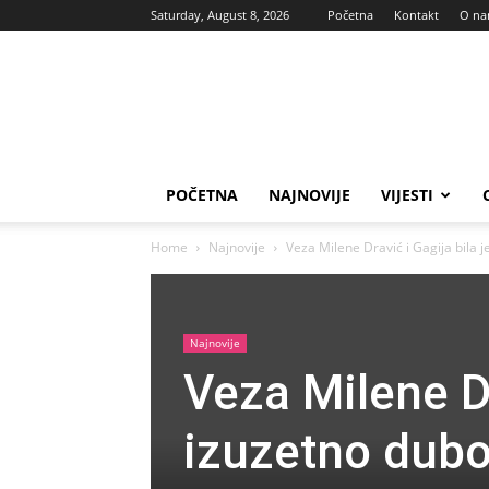
Saturday, August 8, 2026
Početna
Kontakt
O n
Vas
glas
POČETNA
NAJNOVIJE
VIJESTI
Home
Najnovije
Veza Milene Dravić i Gagija bila j
Najnovije
Veza Milene Dr
izuzetno dubo