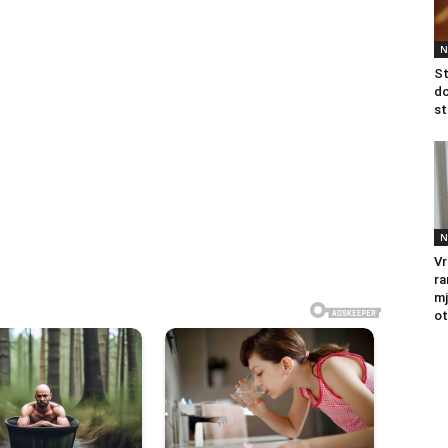
N
St
do
st
N
Vr
ra
mj
ot