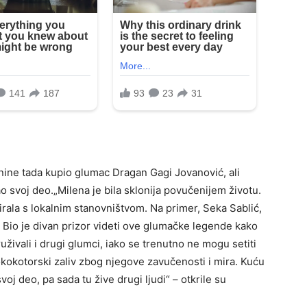
tnine tada kupio glumac Dragan Gagi Jovanović, ali
o svoj deo.„Milena je bila sklonija povučenijem životu.
irala s lokalnim stanovništvom. Na primer, Seka Sablić,
 Bio je divan prizor videti ove glumačke legende kako
živali i drugi glumci, iako se trenutno ne mogu setiti
kokotorski zaliv zbog njegove zavučenosti i mira. Kuću
oj deo, pa sada tu žive drugi ljudi“ – otkrile su