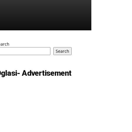
earch
Search
glasi- Advertisement