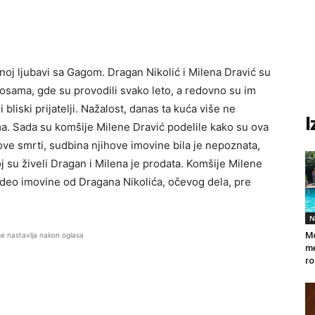
enoj ljubavi sa Gagom. Dragan Nikolić i Milena Dravić su
osama, gde su provodili svako leto, a redovno su im
i bliski prijatelji. Nažalost, danas ta kuća više ne
I
a. Sada su komšije Milene Dravić podelile kako su ova
ove smrti, sudbina njihove imovine bila je nepoznata,
j su živeli Dragan i Milena je prodata. Komšije Milene
o deo imovine od Dragana Nikolića, očevog dela, pre
N
Mo
se nastavlja nakon oglasa
me
ro