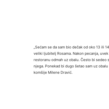
„Sećam se da sam bio dečak od oko 13 ili 14
veliki ljubitelj Rosama. Nakon pecanja, uve
restoranu odmah uz obalu. Često bi sedeo s
njega. Ponekad bi dugo šetao sam uz obalu m
komšije Milene Dravić.