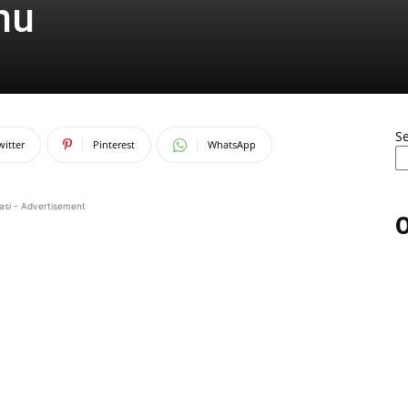
jnu
S
witter
Pinterest
WhatsApp
asi - Advertisement
O