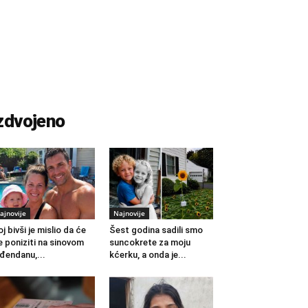
zdvojeno
ajnovije
Najnovije
j bivši je mislio da će
Šest godina sadili smo
 poniziti na sinovom
suncokrete za moju
đendanu,...
kćerku, a onda je...