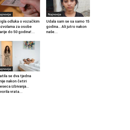
ajnovije
Najnovije
igla odluka o vozačkim
Udala sam se sa samo 15
zvolama za osobe
godina… Ali jutro nakon
arije do 50 godina!...
naše...
ajnovije
atila se dva tjedna
nije nakon četiri
eseca izbivanja…
vorila vrata...