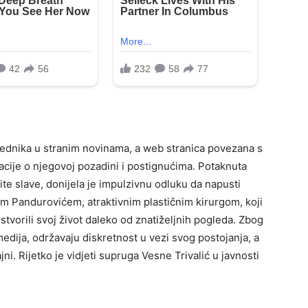
ednika u stranim novinama, a web stranica povezana s
cije o njegovoj pozadini i postignućima. Potaknuta
tite slave, donijela je impulzivnu odluku da napusti
m Pandurovićem, atraktivnim plastičnim kirurgom, koji
stvorili svoj život daleko od znatiželjnih pogleda. Zbog
edija, održavaju diskretnost u vezi svog postojanja, a
ajni. Rijetko je vidjeti supruga Vesne Trivalić u javnosti