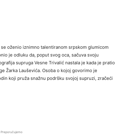
oji se oženio iznimno talentiranom srpskom glumicom
onio je odluku da, poput svog oca, sačuva svoju
grafija supruga Vesne Trivalić nastala je kada je pratio
ege Žarka Lauševića. Osoba o kojoj govorimo je
odin koji pruža snažnu podršku svojoj supruzi, zračeći
Preporučujemo