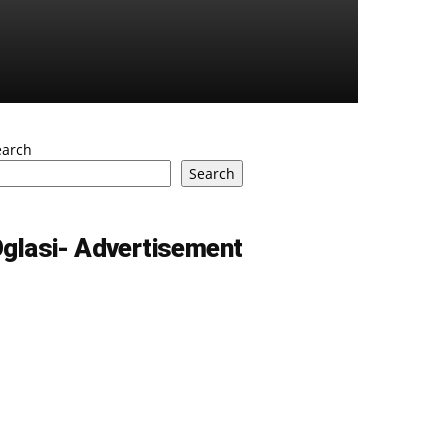
earch
Search
glasi- Advertisement