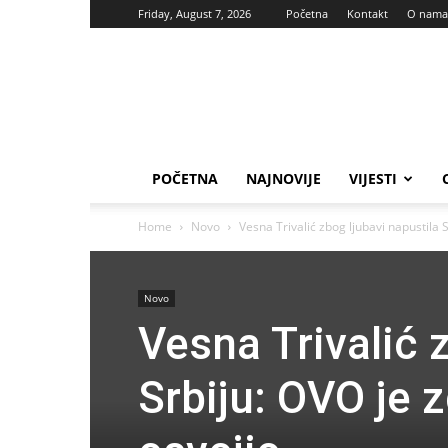
Friday, August 7, 2026
Početna
Kontakt
O nama
Vas
glas
POČETNA
NAJNOVIJE
VIJESTI
Home
Novo
Vesna Trivalić zbog ljubavi napustila Sr
Novo
Vesna Trivalić 
Srbiju: OVO je z