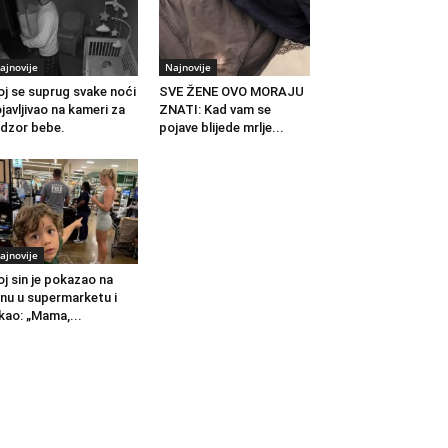
ajnovije
Najnovije
j se suprug svake noći
SVE ŽENE OVO MORAJU
javljivao na kameri za
ZNATI: Kad vam se
dzor bebe.
pojave blijede mrlje...
ajnovije
j sin je pokazao na
nu u supermarketu i
kao: „Mama,...