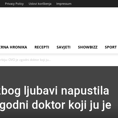
Privacy Policy
Uslovi korištenja
Impressum
CRNA HRONIKA
RECEPTI
SAVJETI
SHOWBIZZ
SPORT
biju: OVO je zgodni doktor koji ju...
zbog ljubavi napustila
godni doktor koji ju je