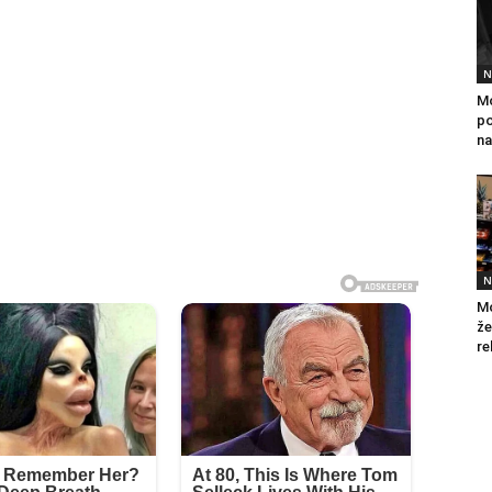
N
Mo
po
na
N
Mo
že
re