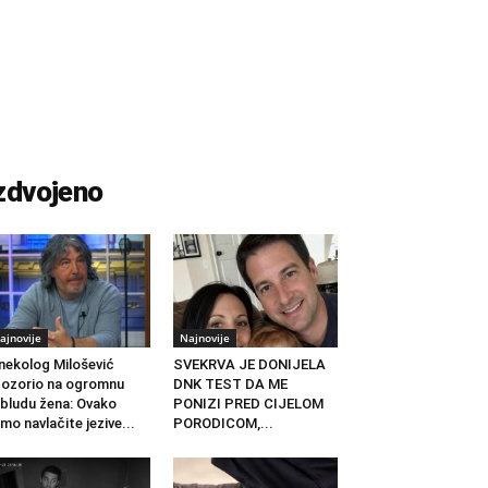
zdvojeno
ajnovije
Najnovije
nekolog Milošević
SVEKRVA JE DONIJELA
ozorio na ogromnu
DNK TEST DA ME
bludu žena: Ovako
PONIZI PRED CIJELOM
mo navlačite jezive...
PORODICOM,...