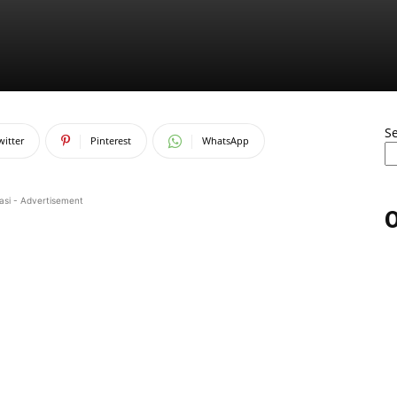
S
witter
Pinterest
WhatsApp
asi - Advertisement
O