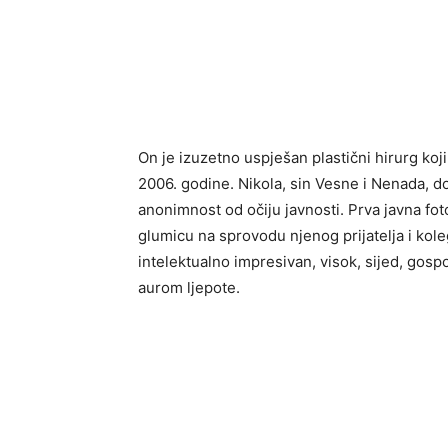
On je izuzetno uspješan plastični hirurg k
2006. godine. Nikola, sin Vesne i Nenada, d
anonimnost od očiju javnosti. Prva javna foto
glumicu na sprovodu njenog prijatelja i kol
intelektualno impresivan, visok, sijed, gosp
aurom ljepote.