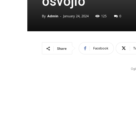
osvojio
By
Admin
-
January 24, 2024
125
0
Facebook
T
Share
Ogl