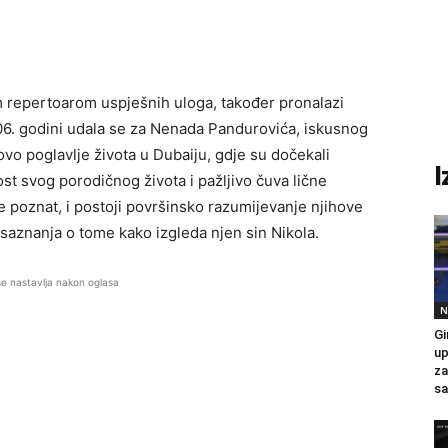
im repertoarom uspješnih uloga, također pronalazi
06. godini udala se za Nenada Pandurovića, iskusnog
ovo poglavlje života u Dubaiju, gdje su dočekali
I
ost svog porodičnog života i pažljivo čuva lične
e poznat, i postoji površinsko razumijevanje njihove
 saznanja o tome kako izgleda njen sin Nikola.
se nastavlja nakon oglasa
N
Gi
up
za
sa