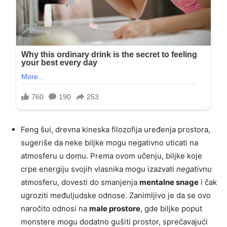
Feng šui, drevna kineska filozofija uređenja prostora,
sugeriše da neke biljke mogu negativno uticati na
atmosferu u domu. Prema ovom učenju, biljke koje
crpe energiju svojih vlasnika mogu izazvati
negativnu
atmosferu, dovesti do smanjenja
mentalne snage
i čak
ugroziti međuljudske odnose. Zanimljivo je da se ovo
naročito odnosi na
male prostore
, gde biljke poput
monstere mogu dodatno gušiti prostor, sprečavajući