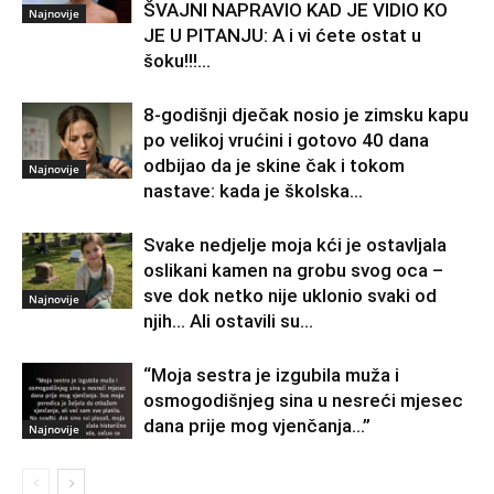
ŠVAJNI NAPRAVIO KAD JE VIDIO KO
Najnovije
JE U PITANJU: A i vi ćete ostat u
šoku!!!...
8-godišnji dječak nosio je zimsku kapu
po velikoj vrućini i gotovo 40 dana
odbijao da je skine čak i tokom
Najnovije
nastave: kada je školska...
Svake nedjelje moja kći je ostavljala
oslikani kamen na grobu svog oca –
sve dok netko nije uklonio svaki od
Najnovije
njih… Ali ostavili su...
“Moja sestra je izgubila muža i
osmogodišnjeg sina u nesreći mjesec
dana prije mog vjenčanja…”
Najnovije