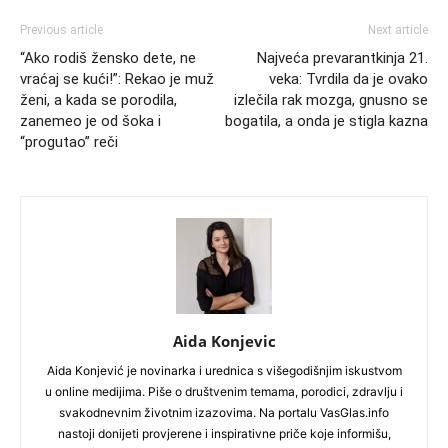
Previous article
Next article
“Ako rodiš žensko dete, ne
Najveća prevarantkinja 21.
vraćaj se kući!”: Rekao je muž
veka: Tvrdila da je ovako
ženi, a kada se porodila,
izlečila rak mozga, gnusno se
zanemeo je od šoka i
bogatila, a onda je stigla kazna
“progutao” reči
Aida Konjevic
Aida Konjević je novinarka i urednica s višegodišnjim iskustvom
u online medijima. Piše o društvenim temama, porodici, zdravlju i
svakodnevnim životnim izazovima. Na portalu VasGlas.info
nastoji donijeti provjerene i inspirativne priče koje informišu,