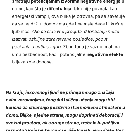
smatraju
potencijalnim izvorima negativne energije
u
domu, kao što je
difenbahija
. Iako nije poznata kao
energetski vampir, ova biljka je otrovna, pa se savetuje
da se ne drži u domovima gde ima male dece ili kućne
ljubimce.
Ako se slučajno proguta, difenbahija može
izazvati ozbiljne zdravstvene posledice, poput
peckanja u ustima i grlu.
Zbog toga je važno imati na
umu bezbednost, kao i potencijalne
negativne efekte
biljaka koje donose.
Na kraju, iako mnogi ljudi ne pridaju mnogo značaja
ovim verovanjima, feng šui i slična učenja mogu biti
korisna za stvaranje pozitivne i harmonične atmosfere u
domu. Biljke, s jedne strane, mogu doprineti dekoraciji i
svežini prostora, ali s druge strane, trebalo bi pažljivo
razmotriti koje biljke donose više koristi nego štete. Bez