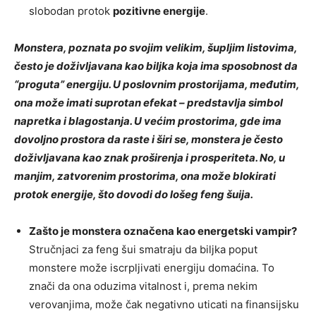
slobodan protok
pozitivne energije
.
Monstera, poznata po svojim velikim, šupljim listovima,
često je doživljavana kao biljka koja ima sposobnost da
“proguta” energiju. U poslovnim prostorijama, međutim,
ona može imati suprotan efekat – predstavlja simbol
napretka i blagostanja. U većim prostorima, gde ima
dovoljno prostora da raste i širi se, monstera je često
doživljavana kao znak proširenja i prosperiteta. No, u
manjim, zatvorenim prostorima, ona može blokirati
protok energije, što dovodi do lošeg feng šuija.
Zašto je monstera označena kao energetski vampir?
Stručnjaci za feng šui smatraju da biljka poput
monstere može iscrpljivati energiju domaćina. To
znači da ona oduzima vitalnost i, prema nekim
verovanjima, može čak negativno uticati na finansijsku