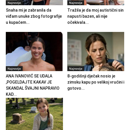
Najnovije
Najnovije
Snaha mi je zabranila da
Tražila je da moj autistični sin
viđam unuke zbog fotografije
napusti bazen, ali nije
u kupaćem...
očekivala...
Najnovije
Najnovije
ANA IVANOVIĆ SE UDALA
8-godišnji dječak nosio je
,POGELDAJTE KAKAV JE
zimsku kapu po velikoj vrućini i
SKANDAL ŠVAJNI NAPRAVIO
gotovo...
KAD...