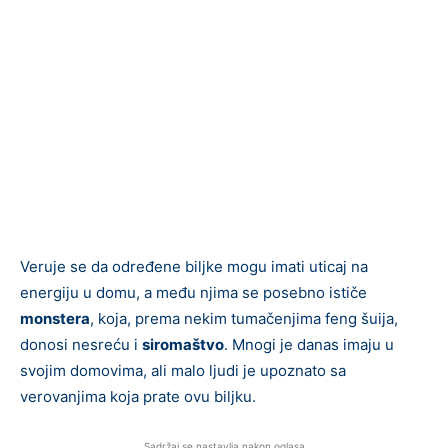
Veruje se da određene biljke mogu imati uticaj na
energiju u domu, a među njima se posebno ističe
monstera
, koja, prema nekim tumačenjima feng šuija,
donosi nesreću i
siromaštvo
. Mnogi je danas imaju u
svojim domovima, ali malo ljudi je upoznato sa
verovanjima koja prate ovu biljku.
Sadržaj se nastavlja nakon oglasa