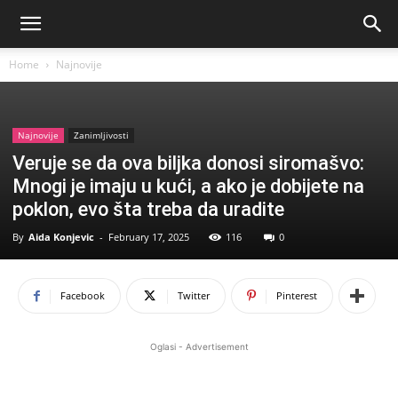
Home
Najnovije
Najnovije
Zanimljivosti
Veruje se da ova biljka donosi siromašvo:
Mnogi je imaju u kući, a ako je dobijete na
poklon, evo šta treba da uradite
By
Aida Konjevic
-
February 17, 2025
116
0
Facebook
Twitter
Pinterest
Oglasi - Advertisement