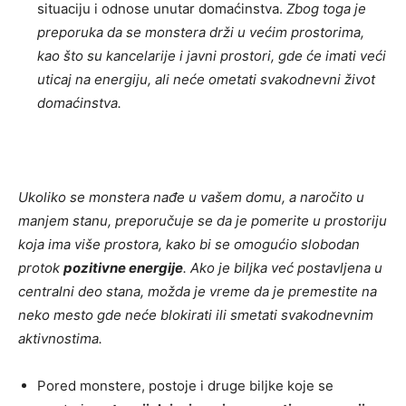
situaciju i odnose unutar domaćinstva.
Zbog toga je
preporuka da se monstera drži u većim prostorima,
kao što su kancelarije i javni prostori, gde će imati veći
uticaj na energiju, ali neće ometati svakodnevni život
domaćinstva.
Ukoliko se monstera nađe u vašem domu, a naročito u
manjem stanu, preporučuje se da je pomerite u prostoriju
koja ima više prostora, kako bi se omogućio slobodan
protok
pozitivne energije
. Ako je biljka već postavljena u
centralni deo stana, možda je vreme da je premestite na
neko mesto gde neće blokirati ili smetati svakodnevnim
aktivnostima.
Pored monsterе, postoje i druge biljke koje se