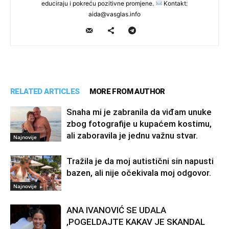
educiraju i pokreću pozitivne promjene.
Kontakt:
aida@vasglas.info
RELATED ARTICLES
MORE FROM AUTHOR
Snaha mi je zabranila da viđam unuke
zbog fotografije u kupaćem kostimu,
ali zaboravila je jednu važnu stvar.
Najnovije
Tražila je da moj autistični sin napusti
bazen, ali nije očekivala moj odgovor.
Najnovije
ANA IVANOVIĆ SE UDALA
,POGELDAJTE KAKAV JE SKANDAL