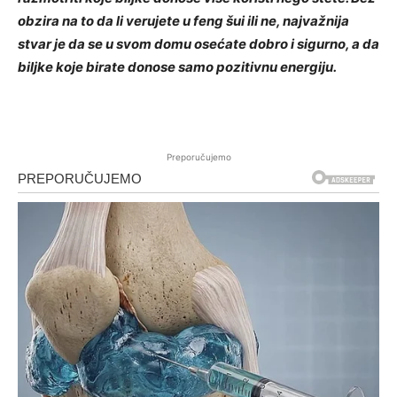
obzira na to da li verujete u feng šui ili ne, najvažnija
stvar je da se u svom domu osećate dobro i sigurno, a da
biljke koje birate donose samo pozitivnu energiju.
Preporučujemo