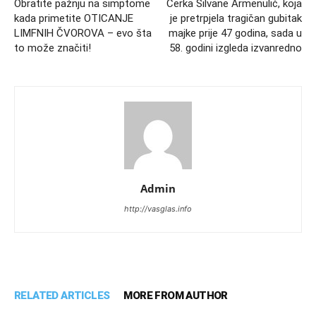
Obratite pažnju na simptome
Ćerka Silvane Armenulić, koja
kada primetite OTICANJE
je pretrpjela tragičan gubitak
LIMFNIH ČVOROVA – evo šta
majke prije 47 godina, sada u
to može značiti!
58. godini izgleda izvanredno
Admin
http://vasglas.info
RELATED ARTICLES
MORE FROM AUTHOR