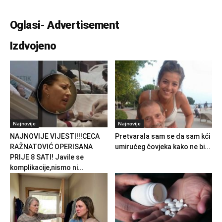
Oglasi- Advertisement
Izdvojeno
Najnovije
Najnovije
NAJNOVIJE VIJESTI!!!CECA
Pretvarala sam se da sam kći
RAŽNATOVIĆ OPERISANA
umirućeg čovjeka kako ne bi...
PRIJE 8 SATI! Javile se
komplikacije,nismo ni...