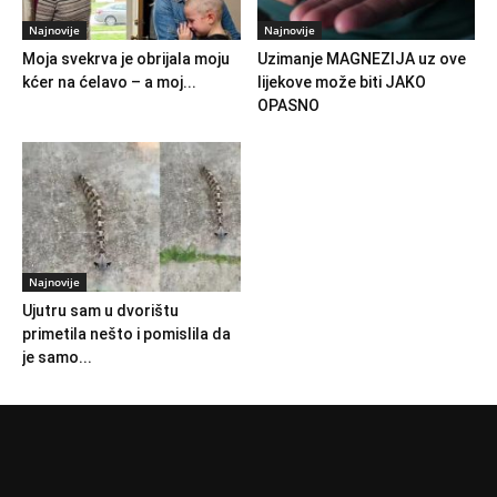
Najnovije
Najnovije
Moja svekrva je obrijala moju
Uzimanje MAGNEZIJA uz ove
kćer na ćelavo – a moj...
lijekove može biti JAKO
OPASNO
Najnovije
Ujutru sam u dvorištu
primetila nešto i pomislila da
je samo...