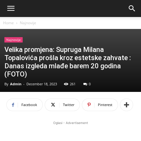
Home
Najnovije
Najnovije
Velika promjena: Supruga Milana
Topalovića prošla kroz estetske zahvate :
Danas izgleda mlađe barem 20 godina
(FOTO)
By
Admin
-
December 18, 2023
261
0
Facebook
Twitter
Pinterest
Oglasi - Advertisement