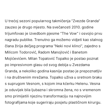
U trećoj sezoni popularnog takmičenja “Zvezde Granda”
zauzeo je drugo mjesto. Na svečanosti 2010. godine
trijumfovao je izvedbom pjesme “The Vow” i osvojio prvu
nagradu publike. Trenutno ga možemo vidjeti kao stalnog
člana žirija dečjeg programa “Neki novi klinci”, zajedno s
Milicom Todorović, Radom Manojlović i Banetom
Mojićevićem. Milan Topalović Topalko je postao poznat
po impresivnom glasu od svog debija u Zvezdama
Granda, a nekoliko godina kasnije postao je prepoznatljiv
i na društvenim mrežama. Topalko uživa u sretnom braku
s suprugom Vesnom, s kojom ima kćerku Helenu. Vesna
je oduvijek bila ljubazna i skromna žena, no s vremenom
smo primijetili njezinu transformaciju na najnovijim
fotografijama koje sugeriraju posjetu plastičnom kirurgu.