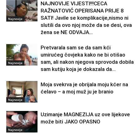
NAJNOVIJE VIJESTI!!!CECA
RAŽNATOVIĆ OPERISANA PRIJE 8
SATI! Javile se komplikacije,nismo ni
Najnovije
slutili da ovo njoj može da se desi, ova
žena se NE ODVAJA...
Pretvarala sam se da sam kći
umirućeg čovjeka kako ne bi otišao
sam, ali nakon njegova sprovoda dobila
Najnovije
sam kutiju koja je dokazala da...
Moja svekrva je obrijala moju kćer na
ćelavo – a moj muž ju je branio
Najnovije
Uzimanje MAGNEZIJA uz ove lijekove
može biti JAKO OPASNO
Najnovije