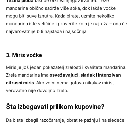
Težina ploda
takođe otkriva njegov kvalitet. Teže
mandarine obično sadrže više soka, dok lakše voćke
mogu biti suve iznutra. Kada birate, uzmite nekoliko
mandarina iste veličine i proverite koja je najteža – ona će
najverovatnije biti najslađa i najsočnija.
3. Miris voćke
Miris je još jedan pokazatelj zrelosti i kvaliteta mandarina.
Zrela mandarina ima
osvežavajući, sladak i intenzivan
citrusni miris
. Ako voće nema gotovo nikakav miris,
verovatno nije dovoljno zrelo.
Šta izbegavati prilikom kupovine?
Da biste izbegli razočaranje, obratite pažnju i na sledeće: