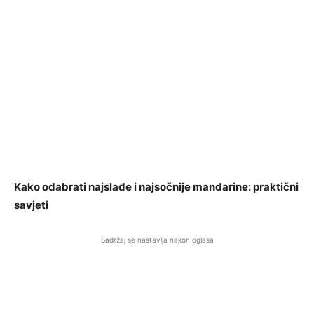
Kako odabrati najslađe i najsočnije mandarine: praktični
savjeti
Sadržaj se nastavlja nakon oglasa