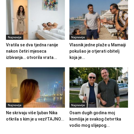
Najnovije
Najnovije
Vratila se dva tjedna ranije
Vlasnik jedne plaže u Mamaiji
nakon četiri mjeseca
pokušao je otjerati obitelj
izbivanja… otvorila vrata...
koja je...
Najnovije
Najnovije
Ne skrivaju više ljubav Nika
Osam dugih godina moj
otkrila s kim je u vezi!TAJNO...
komšija je svakog četvrtka
vodio mog slijepog...