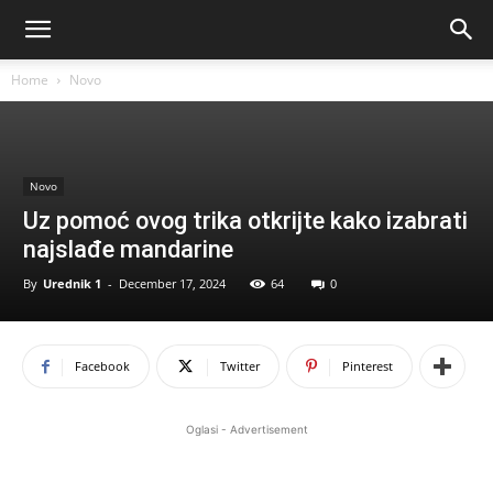
Home
Novo
Novo
Uz pomoć ovog trika otkrijte kako izabrati
najslađe mandarine
By
Urednik 1
-
December 17, 2024
64
0
Facebook
Twitter
Pinterest
Oglasi - Advertisement