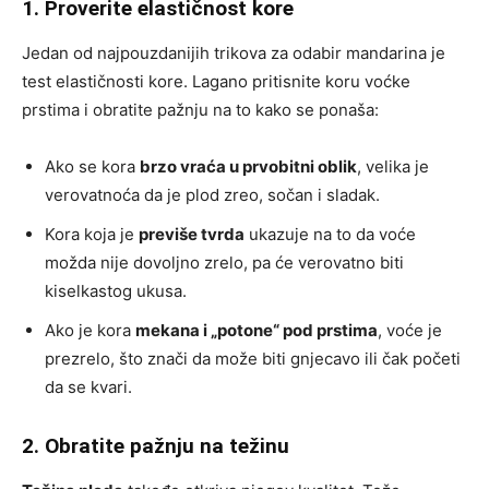
1. Proverite elastičnost kore
Jedan od najpouzdanijih trikova za odabir mandarina je
test elastičnosti kore. Lagano pritisnite koru voćke
prstima i obratite pažnju na to kako se ponaša:
Ako se kora
brzo vraća u prvobitni oblik
, velika je
verovatnoća da je plod zreo, sočan i sladak.
Kora koja je
previše tvrda
ukazuje na to da voće
možda nije dovoljno zrelo, pa će verovatno biti
kiselkastog ukusa.
Ako je kora
mekana i „potone“ pod prstima
, voće je
prezrelo, što znači da može biti gnjecavo ili čak početi
da se kvari.
2. Obratite pažnju na težinu