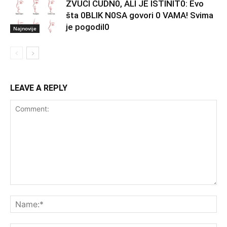
ZVUČI ČUDN0, ALI JE ISTINIT0: Evo
šta 0BLIK N0SA govori 0 VAMA! Svima
je pogodil0
Najnovije
LEAVE A REPLY