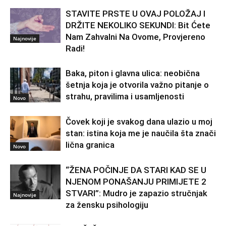
STAVITE PRSTE U OVAJ POLOŽAJ I
DRŽITE NEKOLIKO SEKUNDI: Bit Ćete
Nam Zahvalni Na Ovome, Provjereno
Najnovije
Radi!
Baka, piton i glavna ulica: neobična
šetnja koja je otvorila važno pitanje o
strahu, pravilima i usamljenosti
Novo
Čovek koji je svakog dana ulazio u moj
stan: istina koja me je naučila šta znači
lična granica
Novo
“ŽENA POČINJE DA STARI KAD SE U
NJENOM PONAŠANJU PRIMIJETE 2
STVARI”: Mudro je zapazio stručnjak
Najnovije
za žensku psihologiju