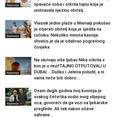
spavaće sobe i otkrila tajnu koja je
Najnovije
uništavala njezinu obitelj…
Vlasnik jedne plaže u Mamaiji pokušao
je otjerati obitelj koja je sjedila na
ručniku. Nekoliko minuta kasnije
Najnovije
shvatio je da je odabrao pogrešnog
čovjeka
Ne skrivaju više ljubav Nika otkrila s
kim je u vezi!TAJNO OTPUTOVALI U
DUBAI…. Duško i Jelena poludil, a ni
Najnovije
vama neće biti dobro:...
Osam dugih godina moj komšija je
svakog četvrtka vodio mog slijepog
oca, govoreći da ga vozi na ljekarske
Najnovije
preglede. Ali tek nakon očeve
sahrane...