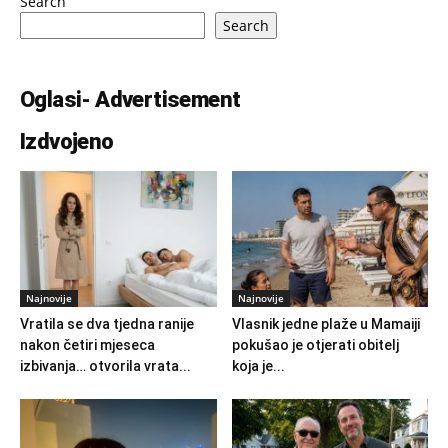
Search
Search
Oglasi- Advertisement
Izdvojeno
Najnovije
Najnovije
Vratila se dva tjedna ranije
Vlasnik jedne plaže u Mamaiji
nakon četiri mjeseca
pokušao je otjerati obitelj
izbivanja… otvorila vrata...
koja je...