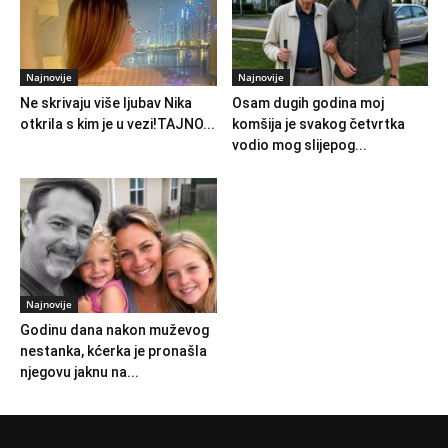
Najnovije
Najnovije
Ne skrivaju više ljubav Nika
Osam dugih godina moj
otkrila s kim je u vezi!TAJNO...
komšija je svakog četvrtka
vodio mog slijepog...
Najnovije
Godinu dana nakon muževog
nestanka, kćerka je pronašla
njegovu jaknu na...