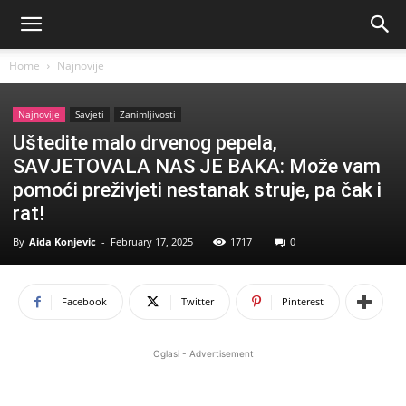
Home
Najnovije
Najnovije
Savjeti
Zanimljivosti
Uštedite malo drvenog pepela,
SAVJETOVALA NAS JE BAKA: Može vam
pomoći preživjeti nestanak struje, pa čak i
rat!
By
Aida Konjevic
-
February 17, 2025
1717
0
Facebook
Twitter
Pinterest
Oglasi - Advertisement