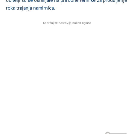
obitelji su se oslanjale na prirodne tehnike za produljenje
roka trajanja namirnica.
Sadržaj se nastavlja nakon oglasa