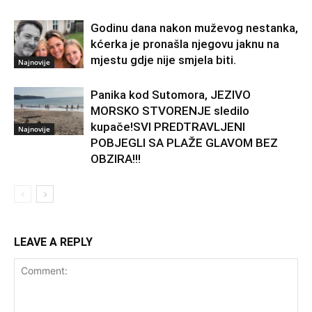
Godinu dana nakon muževog nestanka,
kćerka je pronašla njegovu jaknu na
mjestu gdje nije smjela biti.
Najnovije
Panika kod Sutomora, JEZIVO
MORSKO STVORENJE sledilo
kupače!SVI PREDTRAVLJENI
Najnovije
POBJEGLI SA PLAŽE GLAVOM BEZ
OBZIRA!!!
LEAVE A REPLY