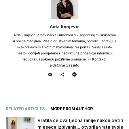
Aida Konjevic
Aida Konjević je novinarka i urednica s višegodišnjim iskustvom
u online medijima. Piše o društvenim temama, porodici, zdravlju i
svakodnevnim životnim izazovima. Na portalu VasGlas.info
nastoji donijeti provjerene i inspirativne priče koje informišu,
educiraju i pokreću pozitivne promjene.
Kontakt:
aida@vasglas.info
RELATED ARTICLES
MORE FROM AUTHOR
Vratila se dva tjedna ranije nakon četiri
mjeseca izbivanja… otvorila vrata svoje