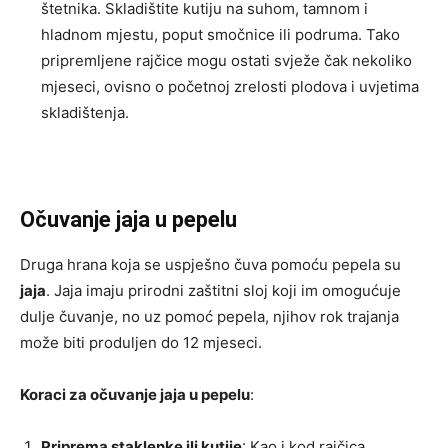
štetnika. Skladištite kutiju na suhom, tamnom i
hladnom mjestu, poput smočnice ili podruma. Tako
pripremljene rajčice mogu ostati svježe čak nekoliko
mjeseci, ovisno o početnoj zrelosti plodova i uvjetima
skladištenja.
Očuvanje jaja u pepelu
Druga hrana koja se uspješno čuva pomoću pepela su
jaja
. Jaja imaju prirodni zaštitni sloj koji im omogućuje
dulje čuvanje, no uz pomoć pepela, njihov rok trajanja
može biti produljen do 12 mjeseci.
Koraci za očuvanje jaja u pepelu
:
Priprema staklenke ili kutije
: Kao i kod rajčica,