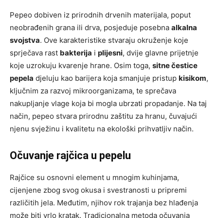
Pepeo dobiven iz prirodnih drvenih materijala, poput
neobrađenih grana ili drva, posjeduje posebna
alkalna
svojstva
. Ove karakteristike stvaraju okruženje koje
sprječava rast
bakterija
i
plijesni
, dvije glavne prijetnje
koje uzrokuju kvarenje hrane. Osim toga,
sitne čestice
pepela
djeluju kao barijera koja smanjuje pristup
kisikom
,
ključnim za razvoj mikroorganizama, te sprečava
nakupljanje vlage koja bi mogla ubrzati propadanje. Na taj
način, pepeo stvara prirodnu zaštitu za hranu, čuvajući
njenu svježinu i kvalitetu na ekološki prihvatljiv način.
Očuvanje rajčica u pepelu
Rajčice su osnovni element u mnogim kuhinjama,
cijenjene zbog svog okusa i svestranosti u pripremi
različitih jela. Međutim, njihov rok trajanja bez hlađenja
može biti vrlo kratak. Tradicionalna metoda očuvanja