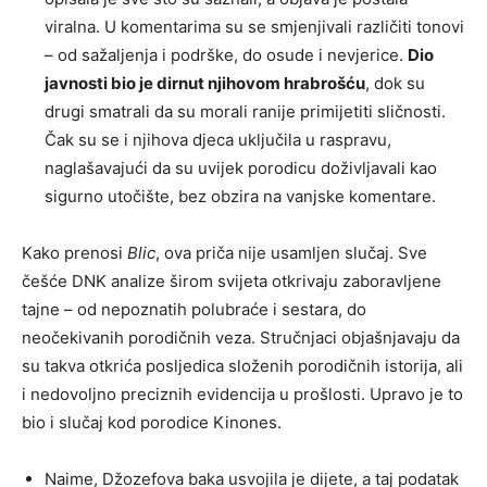
viralna. U komentarima su se smjenjivali različiti tonovi
– od sažaljenja i podrške, do osude i nevjerice.
Dio
javnosti bio je dirnut njihovom hrabrošću
, dok su
drugi smatrali da su morali ranije primijetiti sličnosti.
Čak su se i njihova djeca uključila u raspravu,
naglašavajući da su uvijek porodicu doživljavali kao
sigurno utočište, bez obzira na vanjske komentare.
Kako prenosi
Blic
, ova priča nije usamljen slučaj. Sve
češće DNK analize širom svijeta otkrivaju zaboravljene
tajne – od nepoznatih polubraće i sestara, do
neočekivanih porodičnih veza. Stručnjaci objašnjavaju da
su takva otkrića posljedica složenih porodičnih istorija, ali
i nedovoljno preciznih evidencija u prošlosti. Upravo je to
bio i slučaj kod porodice Kinones.
Naime, Džozefova baka usvojila je dijete, a taj podatak