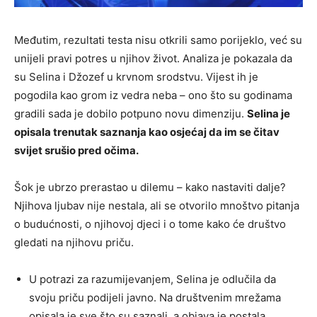
Međutim, rezultati testa nisu otkrili samo porijeklo, već su
unijeli pravi potres u njihov život. Analiza je pokazala da
su Selina i Džozef u krvnom srodstvu. Vijest ih je
pogodila kao grom iz vedra neba – ono što su godinama
gradili sada je dobilo potpuno novu dimenziju.
Selina je
opisala trenutak saznanja kao osjećaj da im se čitav
svijet srušio pred očima.
Šok je ubrzo prerastao u dilemu – kako nastaviti dalje?
Njihova ljubav nije nestala, ali se otvorilo mnoštvo pitanja
o budućnosti, o njihovoj djeci i o tome kako će društvo
gledati na njihovu priču.
U potrazi za razumijevanjem, Selina je odlučila da
svoju priču podijeli javno. Na društvenim mrežama
opisala je sve što su saznali, a objava je postala