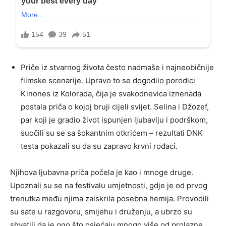
Priče iz stvarnog života često nadmaše i najneobičnije
filmske scenarije. Upravo to se dogodilo porodici
Kinones iz Kolorada, čija je svakodnevica iznenada
postala priča o kojoj bruji cijeli svijet. Selina i Džozef,
par koji je gradio život ispunjen ljubavlju i podrškom,
suočili su se sa šokantnim otkrićem – rezultati DNK
testa pokazali su da su zapravo krvni rođaci.
Njihova ljubavna priča počela je kao i mnoge druge.
Upoznali su se na festivalu umjetnosti, gdje je od prvog
trenutka među njima zaiskrila posebna hemija. Provodili
su sate u razgovoru, smijehu i druženju, a ubrzo su
shvatili da je ono što osjećaju mnogo više od prolazne