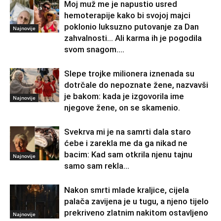
Moj muž me je napustio usred
hemoterapije kako bi svojoj majci
poklonio luksuzno putovanje za Dan
Najnovije
zahvalnosti… Ali karma ih je pogodila
svom snagom....
Slepe trojke milionera iznenada su
dotrčale do nepoznate žene, nazvavši
je bakom: kada je izgovorila ime
Najnovije
njegove žene, on se skamenio.
Svekrva mi je na samrti dala staro
ćebe i zarekla me da ga nikad ne
bacim: Kad sam otkrila njenu tajnu
Najnovije
samo sam rekla...
Nakon smrti mlade kraljice, cijela
palača zavijena je u tugu, a njeno tijelo
prekriveno zlatnim nakitom ostavljeno
Najnovije