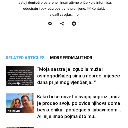
nastoji donijeti provjerene i inspirativne priče koje informišu,
educiraju i pokreću pozitivne promjene.
Kontakt:
aida@vasglas.info
RELATED ARTICLES
MORE FROM AUTHOR
“Moja sestra je izgubila muža i
osmogodišnjeg sina u nesreći mjesec
dana prije mog vjenčanja…”
Najnovije
Kako bi se osvetio svojoj supruzi, muž
je prodao svoju polovicu njihova doma
beskućniku i pobjegao s ljubavnicom…
Najnovije
Ali nije imao pojma što mu...