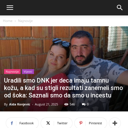
Home
Najnovije
Najnovije
Vijesti
Uradili smo DNK jer deca imaju tamnu
kožu, a kad su stigli rezultati zanemeli smo
od šoka: Saznali smo da smo u incestu
By
Aida Konjevic
-
August 21, 2025
546
0
Facebook
Twitter
Pinterest