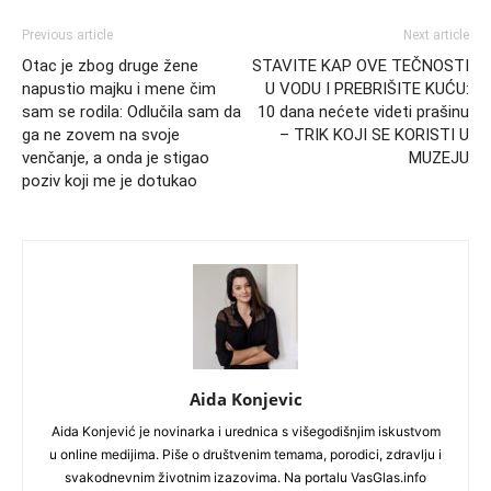
Previous article
Next article
Otac je zbog druge žene
STAVITE KAP OVE TEČNOSTI
napustio majku i mene čim
U VODU I PREBRIŠITE KUĆU:
sam se rodila: Odlučila sam da
10 dana nećete videti prašinu
ga ne zovem na svoje
– TRIK KOJI SE KORISTI U
venčanje, a onda je stigao
MUZEJU
poziv koji me je dotukao
Aida Konjevic
Aida Konjević je novinarka i urednica s višegodišnjim iskustvom
u online medijima. Piše o društvenim temama, porodici, zdravlju i
svakodnevnim životnim izazovima. Na portalu VasGlas.info