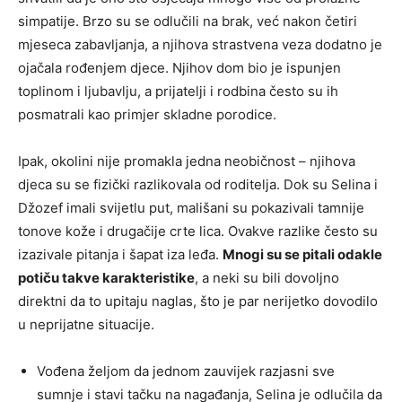
simpatije. Brzo su se odlučili na brak, već nakon četiri
mjeseca zabavljanja, a njihova strastvena veza dodatno je
ojačala rođenjem djece. Njihov dom bio je ispunjen
toplinom i ljubavlju, a prijatelji i rodbina često su ih
posmatrali kao primjer skladne porodice.
Ipak, okolini nije promakla jedna neobičnost – njihova
djeca su se fizički razlikovala od roditelja. Dok su Selina i
Džozef imali svijetlu put, mališani su pokazivali tamnije
tonove kože i drugačije crte lica. Ovakve razlike često su
izazivale pitanja i šapat iza leđa.
Mnogi su se pitali odakle
potiču takve karakteristike
, a neki su bili dovoljno
direktni da to upitaju naglas, što je par nerijetko dovodilo
u neprijatne situacije.
Vođena željom da jednom zauvijek razjasni sve
sumnje i stavi tačku na nagađanja, Selina je odlučila da