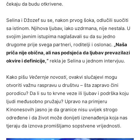
čekaju da budu otkrivene.
Selina i Džozef su se, nakon prvog šoka, odlučili suočiti
sa istinom. Njihova ljubav, iako uzdrmana, nije nestala. U
svojim javnim istupima naglašavali su da su jedno
drugome prije svega partneri, roditelji i oslonac.
„Naša
priča nije obična, ali nas podsjeća da ljubav prevazilazi
okvire i definicije,“
rekla je Selina u jednom intervjuu.
Kako pišu
Večernje novosti
, ovakvi slučajevi mogu
otvoriti važnu raspravu u društvu – šta zapravo čini
porodicu? Da li su to krvne veze ili ljubav i podrška koju
ljudi međusobno pružaju? Upravo na primjeru
Kinonesovih jasno je da granice nisu uvijek strogo
određene i da život može donijeti iznenađenja koja nas
tjeraju da iznova promišljamo sopstvene vrijednosti.