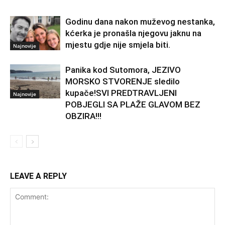
Godinu dana nakon muževog nestanka,
kćerka je pronašla njegovu jaknu na
mjestu gdje nije smjela biti.
Najnovije
Panika kod Sutomora, JEZIVO
MORSKO STVORENJE sledilo
kupače!SVI PREDTRAVLJENI
Najnovije
POBJEGLI SA PLAŽE GLAVOM BEZ
OBZIRA!!!
LEAVE A REPLY