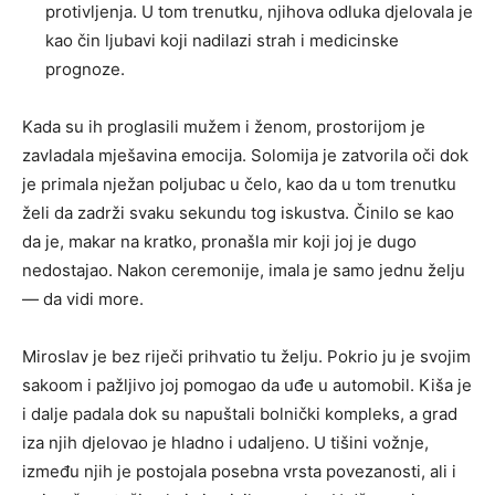
protivljenja. U tom trenutku, njihova odluka djelovala je
kao čin ljubavi koji nadilazi strah i medicinske
prognoze.
Kada su ih proglasili mužem i ženom, prostorijom je
zavladala mješavina emocija. Solomija je zatvorila oči dok
je primala nježan poljubac u čelo, kao da u tom trenutku
želi da zadrži svaku sekundu tog iskustva. Činilo se kao
da je, makar na kratko, pronašla mir koji joj je dugo
nedostajao. Nakon ceremonije, imala je samo jednu želju
— da vidi more.
Miroslav je bez riječi prihvatio tu želju. Pokrio ju je svojim
sakoom i pažljivo joj pomogao da uđe u automobil. Kiša je
i dalje padala dok su napuštali bolnički kompleks, a grad
iza njih djelovao je hladno i udaljeno. U tišini vožnje,
između njih je postojala posebna vrsta povezanosti, ali i