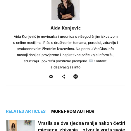
Aida Konjevic
Aida Konjević je novinarka i urednica s višegodišnjim iskustvom
u online medijima. Piše o društvenim temama, porodici, zdravlju i
svakodnevnim životnim izazovima. Na portalu VasGlas.info
nastoji donijeti provjerene i inspirativne priče koje informišu,
educiraju i pokreću pozitivne promjene.
Kontakt:
aida@vasglas.info
RELATED ARTICLES
MORE FROM AUTHOR
Vratila se dva tjedna ranije nakon četiri
mjeseca izbivanja… otvorila vrata svoje