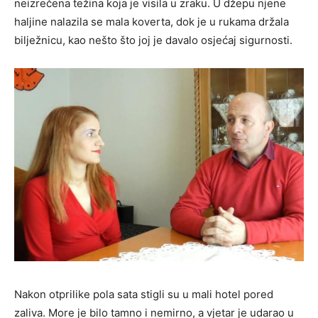
neizrečena težina koja je visila u zraku. U džepu njene
haljine nalazila se mala koverta, dok je u rukama držala
bilježnicu, kao nešto što joj je davalo osjećaj sigurnosti.
Nakon otprilike pola sata stigli su u mali hotel pored
zaliva. More je bilo tamno i nemirno, a vjetar je udarao u