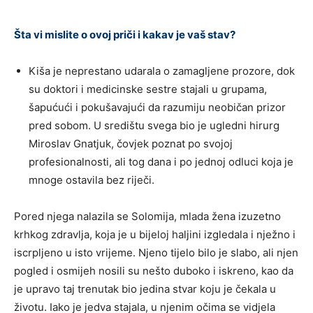
Šta vi mislite o ovoj priči i kakav je vaš stav?
Kiša je neprestano udarala o zamagljene prozore, dok
su doktori i medicinske sestre stajali u grupama,
šapućući i pokušavajući da razumiju neobičan prizor
pred sobom. U središtu svega bio je ugledni hirurg
Miroslav Gnatjuk, čovjek poznat po svojoj
profesionalnosti, ali tog dana i po jednoj odluci koja je
mnoge ostavila bez riječi.
Pored njega nalazila se Solomija, mlada žena izuzetno
krhkog zdravlja, koja je u bijeloj haljini izgledala i nježno i
iscrpljeno u isto vrijeme. Njeno tijelo bilo je slabo, ali njen
pogled i osmijeh nosili su nešto duboko i iskreno, kao da
je upravo taj trenutak bio jedina stvar koju je čekala u
životu. Iako je jedva stajala, u njenim očima se vidjela