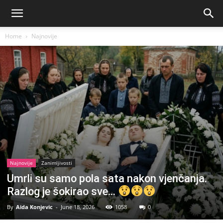
Home
Najnovije
Najnovije
Zanimljivosti
Umrli su samo pola sata nakon vjenčanja.
Razlog je šokirao sve…
By
Aida Konjevic
-
June 18, 2026
1058
0