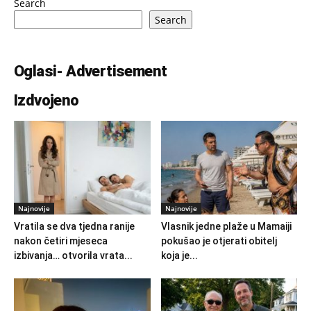
Search
Search
Oglasi- Advertisement
Izdvojeno
Najnovije
Najnovije
Vratila se dva tjedna ranije
Vlasnik jedne plaže u Mamaiji
nakon četiri mjeseca
pokušao je otjerati obitelj
izbivanja… otvorila vrata...
koja je...