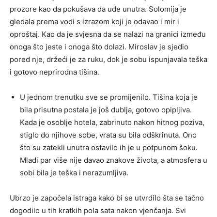
prozore kao da pokušava da uđe unutra. Solomija je
gledala prema vodi s izrazom koji je odavao i mir i
oproštaj. Kao da je svjesna da se nalazi na granici između
onoga što jeste i onoga što dolazi. Miroslav je sjedio
pored nje, držeći je za ruku, dok je sobu ispunjavala teška
i gotovo neprirodna tišina.
U jednom trenutku sve se promijenilo. Tišina koja je
bila prisutna postala je još dublja, gotovo opipljiva.
Kada je osoblje hotela, zabrinuto nakon hitnog poziva,
stiglo do njihove sobe, vrata su bila odškrinuta. Ono
što su zatekli unutra ostavilo ih je u potpunom šoku.
Mladi par više nije davao znakove života, a atmosfera u
sobi bila je teška i nerazumljiva.
Ubrzo je započela istraga kako bi se utvrdilo šta se tačno
dogodilo u tih kratkih pola sata nakon vjenčanja. Svi