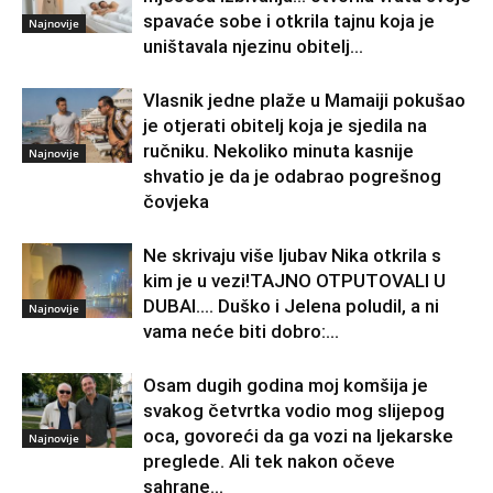
spavaće sobe i otkrila tajnu koja je
Najnovije
uništavala njezinu obitelj…
Vlasnik jedne plaže u Mamaiji pokušao
je otjerati obitelj koja je sjedila na
ručniku. Nekoliko minuta kasnije
Najnovije
shvatio je da je odabrao pogrešnog
čovjeka
Ne skrivaju više ljubav Nika otkrila s
kim je u vezi!TAJNO OTPUTOVALI U
DUBAI…. Duško i Jelena poludil, a ni
Najnovije
vama neće biti dobro:...
Osam dugih godina moj komšija je
svakog četvrtka vodio mog slijepog
oca, govoreći da ga vozi na ljekarske
Najnovije
preglede. Ali tek nakon očeve
sahrane...