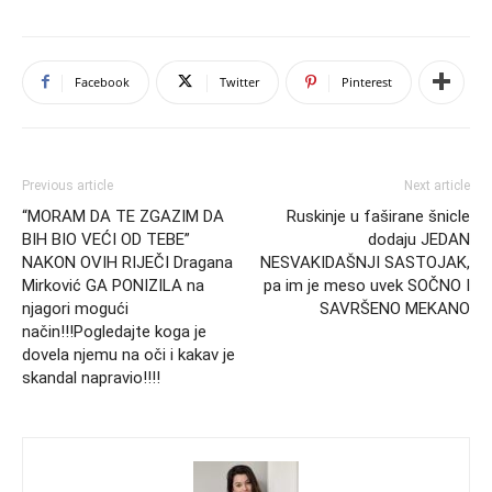
Facebook
Twitter
Pinterest
Previous article
Next article
“MORAM DA TE ZGAZIM DA
Ruskinje u faširane šnicle
BIH BIO VEĆI OD TEBE”
dodaju JEDAN
NAKON OVIH RIJEČI Dragana
NESVAKIDAŠNJI SASTOJAK,
Mirković GA PONIZILA na
pa im je meso uvek SOČNO I
njagori mogući
SAVRŠENO MEKANO
način!!!Pogledajte koga je
dovela njemu na oči i kakav je
skandal napravio!!!!