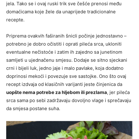
jela. Tako se i ovaj ruski trik sve češće prenosi među
domaćicama koje žele da unaprijede tradicionalne
recepte.
Priprema ovakvih faširanih šnicli počinje jednostavno –
potrebno je dobro očistiti i oprati pileća srca, ukloniti
eventualne nečistoće i zatim ih zajedno sa junetinom
samljeti u ujednačenu smjesu. Dodaje se sitno sjeckani
crni i bijeli luk, jedno jaje i malo pavlake, koja dodatno
doprinosi mekoći i povezuje sve sastojke. Ono što ovaj
recept izdvaja od klasičnih varijanti jeste činjenica da
uopšte nema potrebe za hljebom ili prezlama
, jer pileća
srca sama po sebi zadržavaju dovoljno vlage i sprečavaju
da smjesa postane suha.