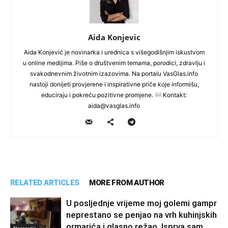
Aida Konjevic
Aida Konjević je novinarka i urednica s višegodišnjim iskustvom
u online medijima. Piše o društvenim temama, porodici, zdravlju i
svakodnevnim životnim izazovima. Na portalu VasGlas.info
nastoji donijeti provjerene i inspirativne priče koje informišu,
educiraju i pokreću pozitivne promjene.
Kontakt:
aida@vasglas.info
RELATED ARTICLES
MORE FROM AUTHOR
U posljednje vrijeme moj golemi gampr
neprestano se penjao na vrh kuhinjskih
ormarića i glasno režao. Isprva sam
Najnovije