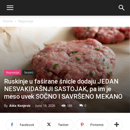
Home
Najnovije
Najnovije
Savjeti
Ruskinje u faširane šnicle dodaju JEDAN
NESVAKIDAŠNJI SASTOJAK, pa im je
meso uvek SOČNO I SAVRŠENO MEKANO
By
Aida Konjevic
-
June 18, 2026
186
0
Facebook
Twitter
Pinterest