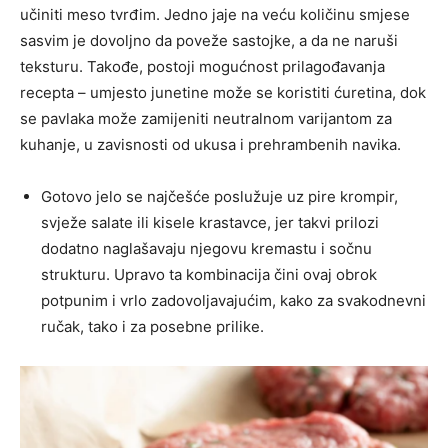
učiniti meso tvrđim. Jedno jaje na veću količinu smjese
sasvim je dovoljno da poveže sastojke, a da ne naruši
teksturu. Takođe, postoji mogućnost prilagođavanja
recepta – umjesto junetine može se koristiti ćuretina, dok
se pavlaka može zamijeniti neutralnom varijantom za
kuhanje, u zavisnosti od ukusa i prehrambenih navika.
Gotovo jelo se najčešće poslužuje uz pire krompir,
svježe salate ili kisele krastavce, jer takvi prilozi
dodatno naglašavaju njegovu kremastu i sočnu
strukturu. Upravo ta kombinacija čini ovaj obrok
potpunim i vrlo zadovoljavajućim, kako za svakodnevni
ručak, tako i za posebne prilike.