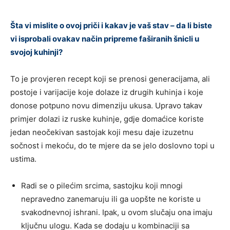
Šta vi mislite o ovoj priči i kakav je vaš stav – da li biste
vi isprobali ovakav način pripreme faširanih šnicli u
svojoj kuhinji?
To je provjeren recept koji se prenosi generacijama, ali
postoje i varijacije koje dolaze iz drugih kuhinja i koje
donose potpuno novu dimenziju ukusa. Upravo takav
primjer dolazi iz ruske kuhinje, gdje domaćice koriste
jedan neočekivan sastojak koji mesu daje izuzetnu
sočnost i mekoću, do te mjere da se jelo doslovno topi u
ustima.
Radi se o pilećim srcima, sastojku koji mnogi
nepravedno zanemaruju ili ga uopšte ne koriste u
svakodnevnoj ishrani. Ipak, u ovom slučaju ona imaju
ključnu ulogu. Kada se dodaju u kombinaciji sa