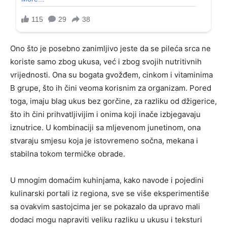
Ono što je posebno zanimljivo jeste da se pileća srca ne
koriste samo zbog ukusa, već i zbog svojih nutritivnih
vrijednosti. Ona su bogata gvožđem, cinkom i vitaminima
B grupe, što ih čini veoma korisnim za organizam. Pored
toga, imaju blag ukus bez gorčine, za razliku od džigerice,
što ih čini prihvatljivijim i onima koji inače izbjegavaju
iznutrice. U kombinaciji sa mljevenom junetinom, ona
stvaraju smjesu koja je istovremeno sočna, mekana i
stabilna tokom termičke obrade.
U mnogim domaćim kuhinjama, kako navode i pojedini
kulinarski portali iz regiona, sve se više eksperimentiše
sa ovakvim sastojcima jer se pokazalo da upravo mali
dodaci mogu napraviti veliku razliku u ukusu i teksturi