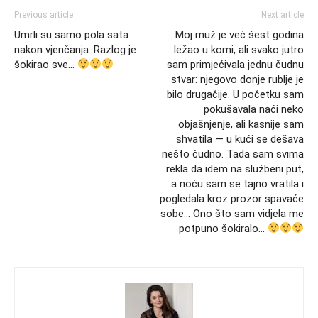
Previous article
Next article
Umrli su samo pola sata
Moj muž je već šest godina
nakon vjenčanja. Razlog je
ležao u komi, ali svako jutro
šokirao sve…
sam primjećivala jednu čudnu
stvar: njegovo donje rublje je
bilo drugačije. U početku sam
pokušavala naći neko
objašnjenje, ali kasnije sam
shvatila — u kući se dešava
nešto čudno. Tada sam svima
rekla da idem na službeni put,
a noću sam se tajno vratila i
pogledala kroz prozor spavaće
sobe… Ono što sam vidjela me
potpuno šokiralo…