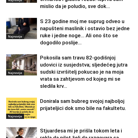
mislio da je poludio, sve dok...
S 23 godine moj me suprug odveo u
napušteni maslinik i ostavio bez jedne
ruke i jedne noge… Ali ono što se
Najnovije
dogodilo poslije...
Pokosila sam travu 82-godišnjoj
udovici iz susjedstva; sljedećeg jutra
sudski izvršitelj pokucao je na moja
Najnovije
vrata sa zahtjevom od kojeg mi se
sledila krv...
Donirala sam bubreg svojoj najboljoj
prijateljici dok smo bile na fakultetu.
Najnovije
Stjuardesa mi je prišla tokom leta i
rekla da pilot želi da razgovara sa