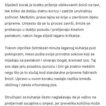
Sljedeći korak je kratko prženje oblikovanih šnicli na tavi,
tek toliko da dobiju zlatnu koricu i zadrže unutrašnju
sočnost. Međutim, prava tajna se krije u završnom dijelu
pripreme. Umjesto da se tu proces završi, šnicle se
prebacuju u dublju posudu i prelijevaju kiselom
pavlakom, nakon čega slijedi lagano krčkanje.
Tokom otprilike četrdeset minuta laganog kuhanja pod
poklopcem, meso pušta svoje prirodne sokove koji se
miješaju sa pavlakom i stvaraju bogat, kremast sos. Taj
sos daje jelu posebnu punoću i čini ga znatno mekšim
nego što je to slučaj kod standardne pripreme faširanih
šnicli. Upravo u ovom koraku nastaje razlika između
običnog i zaista vrhunskog jela.
Stručnjaci za kuhanje često naglašavaju da je važno ne
pretjerivati sa jajima u smjesi, jer prevelika količina može