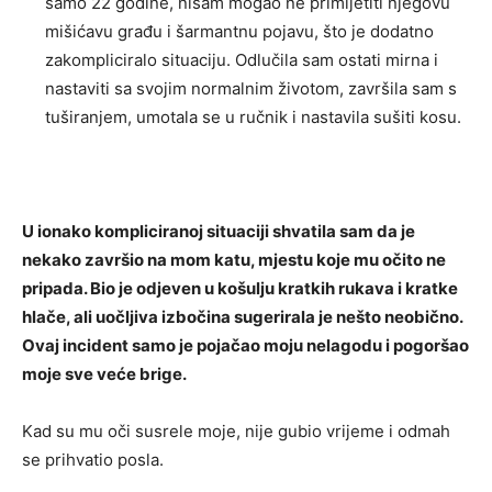
samo 22 godine, nisam mogao ne primijetiti njegovu
mišićavu građu i šarmantnu pojavu, što je dodatno
zakompliciralo situaciju. Odlučila sam ostati mirna i
nastaviti sa svojim normalnim životom, završila sam s
tuširanjem, umotala se u ručnik i nastavila sušiti kosu.
U ionako kompliciranoj situaciji shvatila sam da je
nekako završio na mom katu, mjestu koje mu očito ne
pripada. Bio je odjeven u košulju kratkih rukava i kratke
hlače, ali uočljiva izbočina sugerirala je nešto neobično.
Ovaj incident samo je pojačao moju nelagodu i pogoršao
moje sve veće brige.
Kad su mu oči susrele moje, nije gubio vrijeme i odmah
se prihvatio posla.