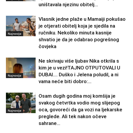
uništavala njezinu obitelj…
Vlasnik jedne plaže u Mamaiji pokušao
je otjerati obitelj koja je sjedila na
ručniku. Nekoliko minuta kasnije
Najnovije
shvatio je da je odabrao pogrešnog
čovjeka
Ne skrivaju više ljubav Nika otkrila s
kim je u vezi!TAJNO OTPUTOVALI U
DUBAI…. Duško i Jelena poludil, a ni
Najnovije
vama neće biti dobro:...
Osam dugih godina moj komšija je
svakog četvrtka vodio mog slijepog
oca, govoreći da ga vozi na ljekarske
Najnovije
preglede. Ali tek nakon očeve
sahrane...