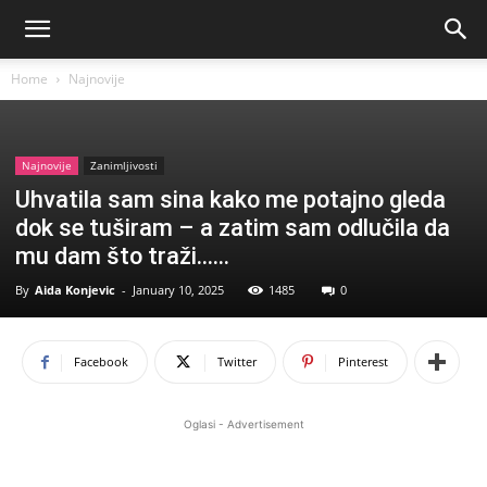
Home
Najnovije
Najnovije
Zanimljivosti
Uhvatila sam sina kako me potajno gleda
dok se tuširam – a zatim sam odlučila da
mu dam što traži……
By
Aida Konjevic
-
January 10, 2025
1485
0
Facebook
Twitter
Pinterest
Oglasi - Advertisement