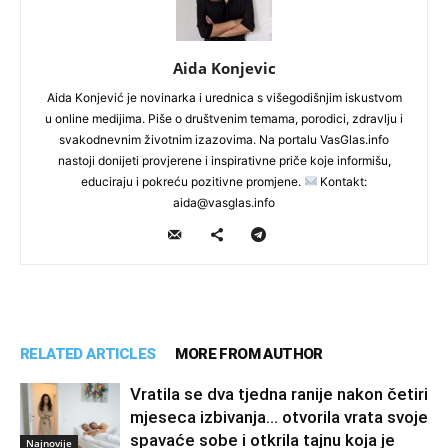
Aida Konjevic
Aida Konjević je novinarka i urednica s višegodišnjim iskustvom
u online medijima. Piše o društvenim temama, porodici, zdravlju i
svakodnevnim životnim izazovima. Na portalu VasGlas.info
nastoji donijeti provjerene i inspirativne priče koje informišu,
educiraju i pokreću pozitivne promjene.
Kontakt:
aida@vasglas.info
RELATED ARTICLES
MORE FROM AUTHOR
Vratila se dva tjedna ranije nakon četiri
mjeseca izbivanja… otvorila vrata svoje
spavaće sobe i otkrila tajnu koja je
Najnovije