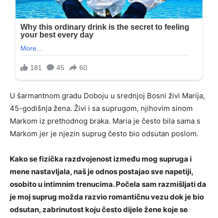
U šarmantnom gradu Doboju u srednjoj Bosni živi Marija,
45-godišnja žena. Živi i sa suprugom, njihovim sinom
Markom iz prethodnog braka. Maria je često bila sama s
Markom jer je njezin suprug često bio odsutan poslom.
Kako se fizička razdvojenost između mog supruga i
mene nastavljala, naš je odnos postajao sve napetiji,
osobito u intimnim trenucima. Počela sam razmišljati da
je moj suprug možda razvio romantičnu vezu dok je bio
odsutan, zabrinutost koju često dijele žene koje se