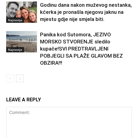
Godinu dana nakon muževog nestanka,
kćerka je pronašla njegovu jaknu na
mjestu gdje nije smjela biti.
Najnovije
Panika kod Sutomora, JEZIVO
MORSKO STVORENJE sledilo
kupače!SVI PREDTRAVLJENI
Najnovije
POBJEGLI SA PLAŽE GLAVOM BEZ
OBZIRA!!!
LEAVE A REPLY