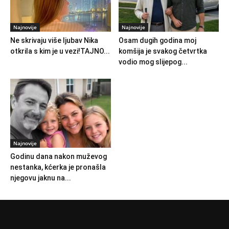
Najnovije
Najnovije
Ne skrivaju više ljubav Nika
Osam dugih godina moj
otkrila s kim je u vezi!TAJNO...
komšija je svakog četvrtka
vodio mog slijepog...
Najnovije
Godinu dana nakon muževog
nestanka, kćerka je pronašla
njegovu jaknu na...