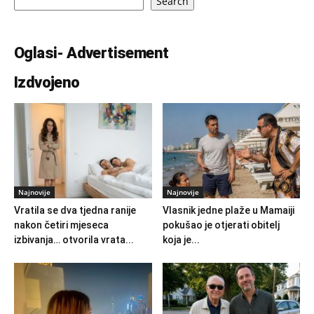
Search
Oglasi- Advertisement
Izdvojeno
Najnovije
Najnovije
Vratila se dva tjedna ranije
Vlasnik jedne plaže u Mamaiji
nakon četiri mjeseca
pokušao je otjerati obitelj
izbivanja… otvorila vrata...
koja je...