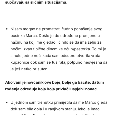
suočavaju sa sličnim situacijama.
Nisam mogao ne promatrati čudno ponašanje svog
posinka Marca. Došlo je do određene promjene u
načinu na koji me gledao i činilo se da ima želju za
nečim izvan tipične dinamike očuh/pastorka. To mi je
sinulo jedne noći kada sam odsutno otvorila vrata
kupaonice dok sam se tuširala, potpuno nesvjesna da
je još netko prisutan.
Ako vam je novčanik ove boje, bolje ga bacite: datum
rođenja određuje koja boja privlači uspjeh i novac
U jednom sam trenutku primijetila da me Marco gleda
dok sam bila gola i u ranjivom stanju. Iako je imao