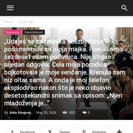
Home
Najnovije
Najnovije
Zanimljivosti
„Udaješ se za radnika obezbeđenja?“
podsmehnula se moja majka. Poslali smo
šezdeset osam pozivnica. Nije stigao
nijedan odgovor. Cela moja porodica
bojkotovala je moje venčanje. Krenula sam
niz oltar sama. A onda je moj telefon
eksplodirao nakon što je neko objavio
desetosekundni snimak sa opisom: „Njen
mladoženja je…“
By
Aida Konjevic
-
May 30, 2026
1025
0
Facebook
Twitter
Pinterest