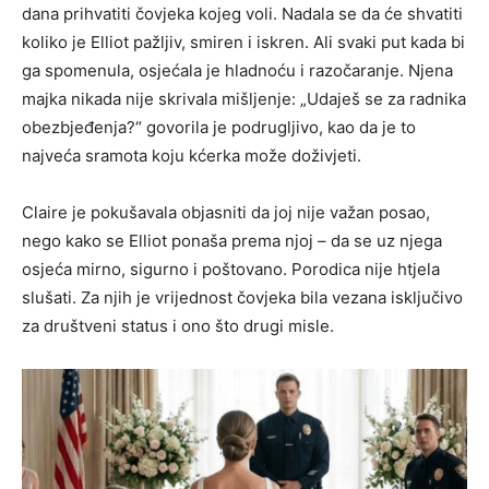
dana prihvatiti čovjeka kojeg voli. Nadala se da će shvatiti
koliko je Elliot pažljiv, smiren i iskren. Ali svaki put kada bi
ga spomenula, osjećala je hladnoću i razočaranje. Njena
majka nikada nije skrivala mišljenje: „Udaješ se za radnika
obezbjeđenja?“ govorila je podrugljivo, kao da je to
najveća sramota koju kćerka može doživjeti.
Claire je pokušavala objasniti da joj nije važan posao,
nego kako se Elliot ponaša prema njoj – da se uz njega
osjeća mirno, sigurno i poštovano. Porodica nije htjela
slušati. Za njih je vrijednost čovjeka bila vezana isključivo
za društveni status i ono što drugi misle.