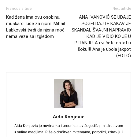
Previous article
Next article
Kad žena ima ovu osobinu,
ANA IVANOVIĆ SE UDAJE
muškarci lude za njom: Mihail
,POGELDAJTE KAKAV JE
Labkovski tvrdi da njena moć
SKANDAL ŠVAJNI NAPRAVIO
nema veze sa izgledom
KAD JE VIDIO KO JE U
PITANJU: A i vi ćete ostat u
šoku!!! Ana je ubola jakpot
(FOTO)
Aida Konjevic
Aida Konjević je novinarka i urednica s višegodišnjim iskustvom
u online medijima. Piše o društvenim temama, porodici, zdravlju i