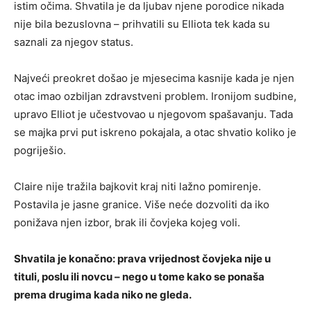
istim očima. Shvatila je da ljubav njene porodice nikada
nije bila bezuslovna – prihvatili su Elliota tek kada su
saznali za njegov status.
Najveći preokret došao je mjesecima kasnije kada je njen
otac imao ozbiljan zdravstveni problem. Ironijom sudbine,
upravo Elliot je učestvovao u njegovom spašavanju. Tada
se majka prvi put iskreno pokajala, a otac shvatio koliko je
pogriješio.
Claire nije tražila bajkovit kraj niti lažno pomirenje.
Postavila je jasne granice. Više neće dozvoliti da iko
ponižava njen izbor, brak ili čovjeka kojeg voli.
Shvatila je konačno: prava vrijednost čovjeka nije u
tituli, poslu ili novcu – nego u tome kako se ponaša
prema drugima kada niko ne gleda.