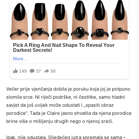
Večer prije vjenčanja dobila je poruku koja joj je potpuno
slomila srce. Ni riječi podrške, ni čestitke, samo hladni
savjet da još uvijek može odustati i „spasiti obraz
porodice“. Tada je Claire jasno shvatila da njena porodica
brine više o mišljenju drugih nego o njenoj sreći.
Ipak, nije odustala. Sljedećeg jutra spremala se sama –