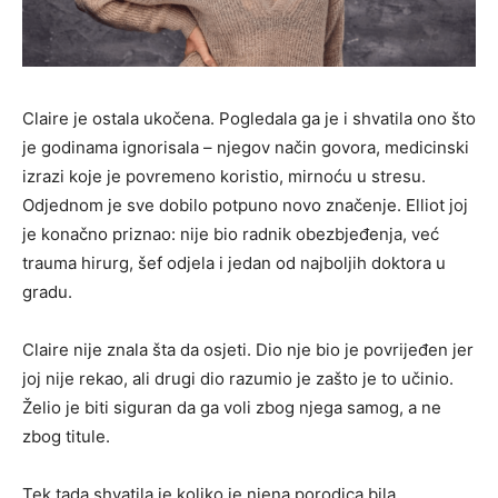
Claire je ostala ukočena. Pogledala ga je i shvatila ono što
je godinama ignorisala – njegov način govora, medicinski
izrazi koje je povremeno koristio, mirnoću u stresu.
Odjednom je sve dobilo potpuno novo značenje. Elliot joj
je konačno priznao: nije bio radnik obezbjeđenja, već
trauma hirurg, šef odjela i jedan od najboljih doktora u
gradu.
Claire nije znala šta da osjeti. Dio nje bio je povrijeđen jer
joj nije rekao, ali drugi dio razumio je zašto je to učinio.
Želio je biti siguran da ga voli zbog njega samog, a ne
zbog titule.
Tek tada shvatila je koliko je njena porodica bila