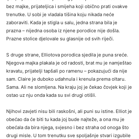
bez majke, prijateljica i smijeha koji obično prati ovakve
trenutke. U sobi je vladala tišina koju nikada neće
zaboraviti. Kada je stigla u salu, jedna strana bila je
prazna – nijedna osoba iz njene porodice nije došla.
Prazne stolice djelovale su glasnije od svih riječi.
S druge strane, Elliotova porodica sjedila je puna sreće.
Njegova majka plakala je od radosti, brat mu je namještao
kravatu, prijatelji tapšali po ramenu – pokazujući da nije
sam. Claire je duboko udahnula i krenula prema oltaru.
Sama. Ali ne slomljena. Na kraju joj je čekao čovjek koji je
ostao uz nju onda kada su svi drugi otišli.
Njihovi zavjeti nisu bili raskošni, ali puni su istine. Elliot je
obećao da će biti tu kada joj bude najteže, a ona mu je
obećala da bira njega, svjesno i bez straha od onoga što
drugi misle. U tom trenutku sve spoljašnje stvari izgubile