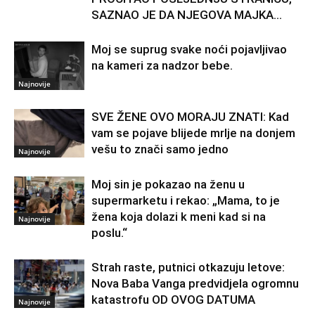
SAZNAO JE DA NJEGOVA MAJKA...
Moj se suprug svake noći pojavljivao
na kameri za nadzor bebe.
Najnovije
SVE ŽENE OVO MORAJU ZNATI: Kad
vam se pojave blijede mrlje na donjem
vešu to znači samo jedno
Najnovije
Moj sin je pokazao na ženu u
supermarketu i rekao: „Mama, to je
žena koja dolazi k meni kad si na
Najnovije
poslu.“
Strah raste, putnici otkazuju letove:
Nova Baba Vanga predvidjela ogromnu
katastrofu OD OVOG DATUMA
Najnovije