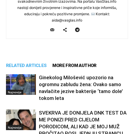
svakodnevnim životnim izazovima. Na portalu VasGlas.info
nastoji donijeti provjerene i inspirativne priče koje informišu,
educiraju i pokreću pozitivne promjene.
Kontakt:
aida@vasglas.info
RELATED ARTICLES
MORE FROM AUTHOR
Ginekolog Milošević upozorio na
ogromnu zabludu žena: Ovako samo
navlačite jezive bakterije ‘tamo dole’
Najnovije
tokom leta
SVEKRVA JE DONIJELA DNK TEST DA
ME PONIZI PRED CIJELOM
PORODICOM, ALI KAD JE MOJ MUŽ
Najnovije
PROČITAO POSLJEDNJU STRANICU,