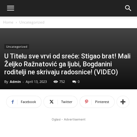
Home
Uncategorized
Uncategorized
U Titelu sve vrvi od sreće: Stigao brat! Mali
Željko Ražnatović ga ljubi, Bogdanini
roditelji ne skrivaju radosnice! (VIDEO)
By
Admin
-
April 13, 2023
752
0
Facebook
Twitter
Pinterest
Oglasi - Advertisement