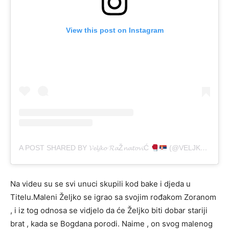
View this post on Instagram
A POST SHARED BY 𝓥𝓮𝓵𝓳𝓴𝓸 𝓡𝓪Ž𝓷𝓪𝓽𝓸𝓿𝓲Ć
(@VELJKORAZNATOVICFAN10)
Na videu su se svi unuci skupili kod bake i djeda u
Titelu.Maleni Željko se igrao sa svojim rođakom Zoranom
, i iz tog odnosa se vidjelo da će Željko biti dobar stariji
brat , kada se Bogdana porodi. Naime , on svog malenog