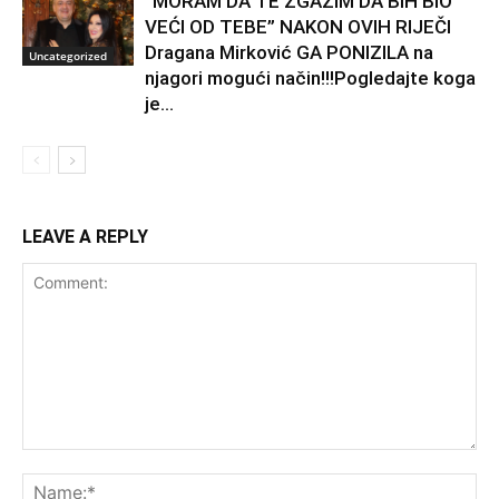
“MORAM DA TE ZGAZIM DA BIH BIO
VEĆI OD TEBE” NAKON OVIH RIJEČI
Dragana Mirković GA PONIZILA na
Uncategorized
njagori mogući način!!!Pogledajte koga
je...
LEAVE A REPLY