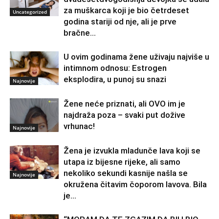
za muškarca koji je bio četrdeset
Uncategorized
godina stariji od nje, ali je prve
bračne...
U ovim godinama žene uživaju najviše u
intimnom odnosu: Estrogen
eksplodira, u punoj su snazi
Najnovije
Žene neće priznati, ali OVO im je
najdraža poza – svaki put dožive
vrhunac!
Najnovije
Žena je izvukla mladunče lava koji se
utapa iz bijesne rijeke, ali samo
nekoliko sekundi kasnije našla se
Najnovije
okružena čitavim čoporom lavova. Bila
je...