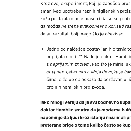
Kroz svoj eksperiment, koji je započeo pres
smanjivao upotrebu raznih higijenskih proiz
koža postajala manje masna i da su se probl
da možda
ne treba svakodnevno koristiti r
da su rezultati bolji nego što je očekivao.
Jedno od najčešće postavljanih pitanja to
neprijatan miris?“ Na to je doktor Hambli
s
neprijatnim znojem
, kao što je miris lu
onaj neprijatan miris. Moja devojka je ča
čime je želeo da pokaže da održavanje l
brojnih hemijskih proizvoda.
Iako mnogi veruju da je svakodnevno kupanj
doktor Hamblin smatra da je
moderna kultu
napominje da ljudi kroz istoriju nisu imali p
preterane brige o tome koliko često se ku