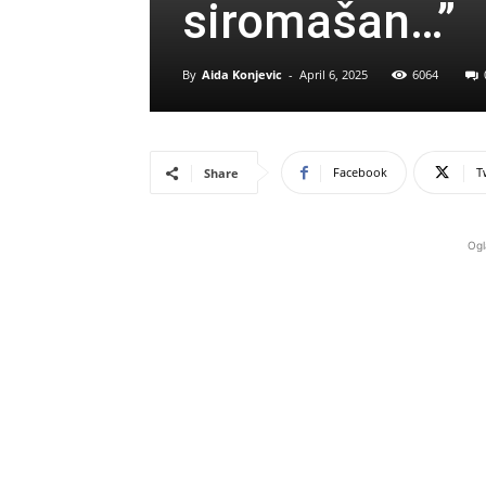
siromašan…”
By
Aida Konjevic
-
April 6, 2025
6064
Facebook
T
Share
Ogl