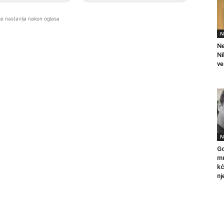
se nastavlja nakon oglasa
N
Ne
Ni
ve
N
Go
mu
kć
nj