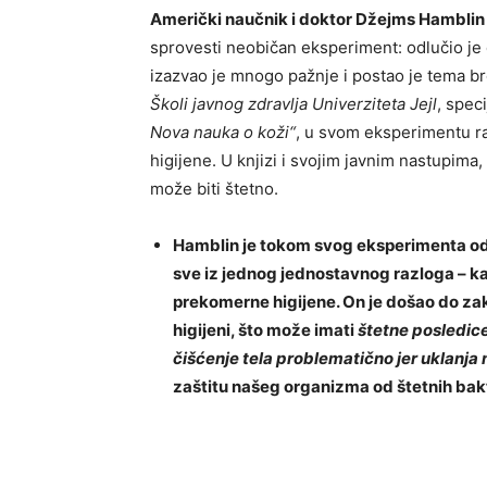
Američki naučnik i doktor Džejms Hamblin
sprovesti neobičan eksperiment: odlučio je 
izazvao je mnogo pažnje i postao je tema bro
Školi javnog zdravlja Univerziteta Jejl
, spec
Nova nauka o koži“
, u svom eksperimentu ra
higijene. U knjizi i svojim javnim nastupima
može biti štetno.
Hamblin je tokom svog eksperimenta odlu
sve iz jednog jednostavnog razloga – k
prekomerne higijene. On je došao do z
higijeni, što može imati
štetne posledice
čišćenje tela problematično jer uklanja 
zaštitu našeg organizma od štetnih bakt