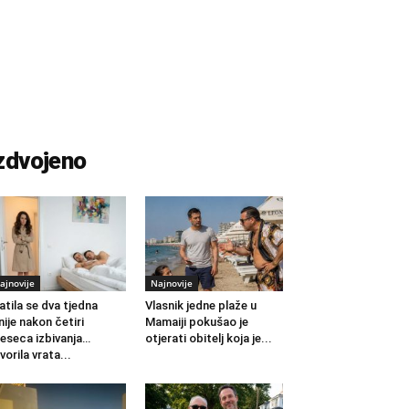
zdvojeno
ajnovije
Najnovije
atila se dva tjedna
Vlasnik jedne plaže u
nije nakon četiri
Mamaiji pokušao je
eseca izbivanja…
otjerati obitelj koja je...
vorila vrata...