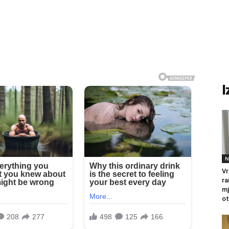
I
N
Vr
ra
mj
ot