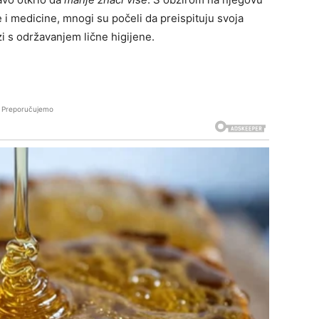
 i medicine, mnogi su počeli da preispituju svoja
i s održavanjem lične higijene.
Preporučujemo