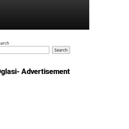
earch
Search
glasi- Advertisement