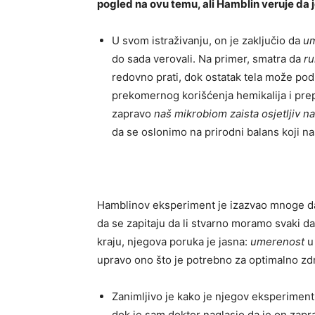
pogled na ovu temu, ali Hamblin veruje da j
U svom istraživanju, on je zaključio da
um
do sada verovali. Na primer, smatra da
ru
redovno prati, dok ostatak tela može podn
prekomernog korišćenja hemikalija i prepa
zapravo
naš mikrobiom zaista osjetljiv 
da se oslonimo na prirodni balans koji na
Hamblinov eksperiment je izazvao mnoge da 
da se zapitaju da li stvarno moramo svaki da
kraju, njegova poruka je jasna:
umerenost
u 
upravo ono što je potrebno za optimalno zd
Zanimljivo je kako je njegov eksperime
dok je sam doktor naglasio da je on zapr