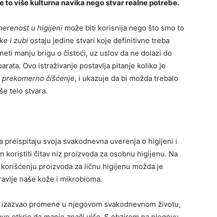
e to više kulturna navika nego stvar realne potrebe.
erenost u higijeni
može biti korisnija nego što smo to
ke i zubi
ostaju jedine stvari koje definitivno treba
eti manju brigu o čistoći, uz uslov da ne dolazi do
rata. Ovo istraživanje postavlja pitanje koliko je
na prekomerno čišćenje
, i ukazuje da bi možda trebalo
še telo stvara.
preispitaju svoja svakodnevna uverenja o higijeni i
n koristiti čitav niz proizvoda za osobnu higijenu. Na
korišćenju proizvoda za ličnu higijenu možda je
ravlje naše kože i mikrobioma.
nt izazvao promene u njegovom svakodnevnom životu,
avo otkrio da
manje znači više
. S obzirom na njegovu