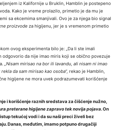
eljenjem iz Kalifornije u Bruklin, Hamblin je postepeno
voda. Kako je vreme prolazilo, primetio je da mu je
emi sa ekcemima smanjivali. Ovo je za njega bio signal
azne proizvode
za higijenu, jer je s vremenom primetio
kom ovog eksperimenta bilo je: „Da li ste imali
n odgovorio da nije imao miris koji se obično povezuje
ka.
„Nisam mirisao na bor ili lavandu, ali nisam ni imao
k rekla da sam mirisao kao osoba“,
rekao je Hamblin,
ične higijene ne mora uvek podrazumevati korišćenje
e i korišćenje raznih sredstava za čišćenje nužno,
ra preterane higijene zapravo tek novija pojava
. On
ristup tekućoj vodi i da su naši preci živeli bez
paju. Danas, međutim, imamo potpuno drugačiji