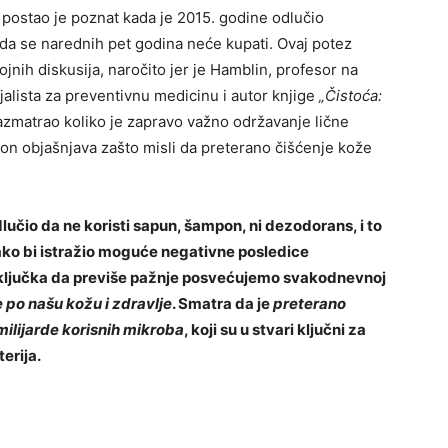
postao je poznat kada je 2015. godine odlučio
da se narednih pet godina neće kupati. Ovaj potez
jnih diskusija, naročito jer je Hamblin, profesor na
ijalista za preventivnu medicinu i autor knjige
„Čistoća:
zmatrao koliko je zapravo važno održavanje lične
, on objašnjava zašto misli da preterano čišćenje kože
čio da ne koristi sapun, šampon, ni dezodorans, i to
ako bi istražio moguće negativne posledice
aključka da previše pažnje posvećujemo svakodnevnoj
 po našu kožu i zdravlje
. Smatra da je
preterano
milijarde korisnih mikroba
, koji su u stvari ključni za
erija.