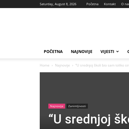
Saturday, August 8, 2026
Početna
Kontakt
O n
Vas
glas
POČETNA
NAJNOVIJE
VIJESTI
Home
Najnovije
“U srednjoj školi bio sam toliko 
Najnovije
Zanimljivosti
“U srednjoj šk