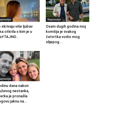
ajnovije
Najnovije
 skrivaju više ljubav
Osam dugih godina moj
ka otkrila s kim je u
komšija je svakog
zi!TAJNO...
četvrtka vodio mog
slijepog...
ajnovije
dinu dana nakon
ževog nestanka,
erka je pronašla
egovu jaknu na...