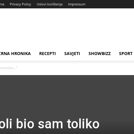
ama
Privacy Policy
Uslovi korištenja
Impressum
CRNA HRONIKA
RECEPTI
SAVJETI
SHOWBIZZ
SPORT
siromašan…”
oli bio sam toliko