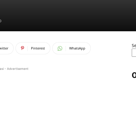
0
S
witter
Pinterest
WhatsApp
asi - Advertisement
O