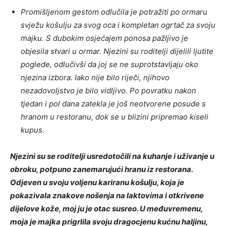
Promišljenom gestom odlučila je potražiti po ormaru
svježu košulju za svog oca i kompletan ogrtač za svoju
majku. S dubokim osjećajem ponosa pažljivo je
objesila stvari u ormar. Njezini su roditelji dijelili ljutite
poglede, odlučivši da joj se ne suprotstavljaju oko
njezina izbora. Iako nije bilo riječi, njihovo
nezadovoljstvo je bilo vidljivo. Po povratku nakon
tjedan i pol dana zatekla je još neotvorene posude s
hranom u restoranu, dok se u blizini pripremao kiseli
kupus.
Njezini su se roditelji usredotočili na kuhanje i uživanje u
obroku, potpuno zanemarujući hranu iz restorana.
Odjeven u svoju voljenu kariranu košulju, koja je
pokazivala znakove nošenja na laktovima i otkrivene
dijelove kože, moj ju je otac susreo. U međuvremenu,
moja je majka prigrlila svoju dragocjenu kućnu haljinu,