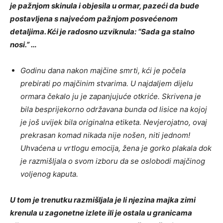
je pažnjom skinula i objesila u ormar, pazeći da bude
postavljena s najvećom pažnjom posvećenom
detaljima. Kći je radosno uzviknula: “Sada ga stalno
nosi.” …
Godinu dana nakon majčine smrti, kći je počela
prebirati po majčinim stvarima. U najdaljem dijelu
ormara čekalo ju je zapanjujuće otkriće. Skrivena je
bila besprijekorno održavana bunda od lisice na kojoj
je još uvijek bila originalna etiketa. Nevjerojatno, ovaj
prekrasan komad nikada nije nošen, niti jednom!
Uhvaćena u vrtlogu emocija, žena je gorko plakala dok
je razmišljala o svom izboru da se oslobodi majčinog
voljenog kaputa.
U tom je trenutku razmišljala je li njezina majka zimi
krenula u zagonetne izlete ili je ostala u granicama