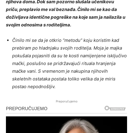
njihova doma. Dok sam pozorno slušala učenikovu
priču, preplavio me val beznađa. Činilo mi se kao da
doživljava identične pogreške na koje sam ja nailazila u
svojim odnosima s roditeljima.
Činilo mi se da je otkrio “metodu” koju koristim kad
prebiram po hladnjaku svojih roditelja. Moja je majka
pokušala pojasniti da su te kosti namijenjene isključivo
mački, poslušno se pridržavajući rituala hranjenja
mačke vani. S vremenom je nakupina njihovih
skeletnih ostataka postala toliko velika da je miris
postao nepodnošljiv.
Preporučujemo