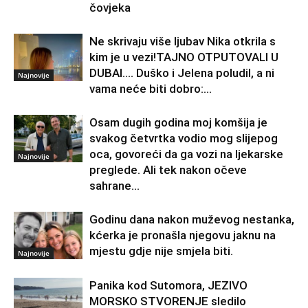
čovjeka
Ne skrivaju više ljubav Nika otkrila s
kim je u vezi!TAJNO OTPUTOVALI U
DUBAI…. Duško i Jelena poludil, a ni
Najnovije
vama neće biti dobro:...
Osam dugih godina moj komšija je
svakog četvrtka vodio mog slijepog
oca, govoreći da ga vozi na ljekarske
Najnovije
preglede. Ali tek nakon očeve
sahrane...
Godinu dana nakon muževog nestanka,
kćerka je pronašla njegovu jaknu na
mjestu gdje nije smjela biti.
Najnovije
Panika kod Sutomora, JEZIVO
MORSKO STVORENJE sledilo