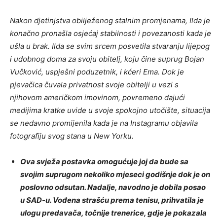
Nakon djetinjstva obilježenog stalnim promjenama, Ilda je
konačno pronašla osjećaj stabilnosti i povezanosti kada je
ušla u brak. Ilda se svim srcem posvetila stvaranju lijepog
i udobnog doma za svoju obitelj, koju čine suprug Bojan
Vučković, uspješni poduzetnik, i kćeri Ema. Dok je
pjevačica čuvala privatnost svoje obitelji u vezi s
njihovom američkom imovinom, povremeno dajući
medijima kratke uvide u svoje spokojno utočište, situacija
se nedavno promijenila kada je na Instagramu objavila
fotografiju svog stana u New Yorku.
Ova svježa postavka omogućuje joj da bude sa
svojim suprugom nekoliko mjeseci godišnje dok je on
poslovno odsutan. Nadalje, navodno je dobila posao
u SAD-u. Vođena strašću prema tenisu, prihvatila je
ulogu predavača, točnije trenerice, gdje je pokazala