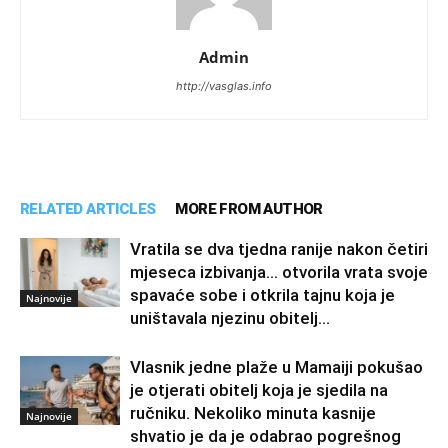
Admin
http://vasglas.info
RELATED ARTICLES
MORE FROM AUTHOR
Vratila se dva tjedna ranije nakon četiri
mjeseca izbivanja… otvorila vrata svoje
spavaće sobe i otkrila tajnu koja je
Najnovije
uništavala njezinu obitelj…
Vlasnik jedne plaže u Mamaiji pokušao
je otjerati obitelj koja je sjedila na
ručniku. Nekoliko minuta kasnije
Najnovije
shvatio je da je odabrao pogrešnog