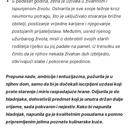
S pedeset godina, žena je uživala u živahnom i
ispunjenom životu. Ostvarila je sve svoje težnje kroz
neumornu potragu, što je uključivalo stvaranje brižne
obitelji, postizanje vrijedne karijere i njegovanje
postojanih prijateljstava. Međutim, usred njenog
užurbanog života, misli o dobrobiti svojih starih
roditelja rijetko su joj padale na pamet. U trenutku se
činilo da je njihov nekada živahan duh izblijedio,
otkrivajući slabe i pokorene pojedince.
Prepuna nade, ambicije i entuzijazma, požurila je u
njihov dom, samo da bi je dočekali iscrpljeni uzdasi koji
prate starenje i miris raspadajuće hrane. Odjurila je do
hladnjaka, dohvativši predmet koji je unutra držan dulje
vrijeme, sada pokvaren i nejestiv. Kako bi napunila
hladnjak, napunila ga je kvalitetnim posudama s pomno
pripremljenim jelima poznate kulinarske kuće.