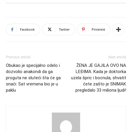
Facebook
Twitter
Pinterest
Previous article
Next article
Obukao je specijalno odelo i
ŽENA JE GAJILA OVO NA
dozvolio anakondi da ga
LEĐIMA: Kada je doktorka
proguta ne sluteći šta će ga
uzela špric i bocnula, shvatit
snaći: Sat vremena bio je u
ćete zašto je SNIMAK
paklu
pregledalo 33 miliona ljudi!