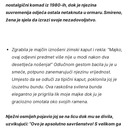
nostalgični komad iz 1980-ih, dok je njezina
suvremenija odjeća ostala netaknuta u ormaru. Smireno,
žena je sjela da izrazi svoje nezadovoljstvo.
Zgrabila je majčin iznošeni zimski kaput i rekla: “Majko,
ovaj odjevni predmet više nije u modi nakon dva
desetljeća nošenja!” Odlučnom gestom bacila ju je u
smeće, potpuno zanemarujući njezinu vrijednost.
Umjesto da se odluči za tipični kaput, poklonila joj je
izuzetnu bundu. Ova raskošna svilena bunda
elegantno je prigrlila lik moje majke dok ju je
graciozno omotala oko svojih ramena.
Nježni osmijeh pojavio joj se na licu dok mu se divila,
uzvikujući: “Ovo je apsolutno savršenstvo! S velikom ga