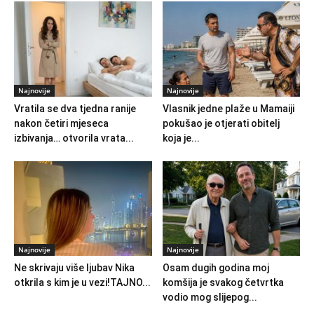
Najnovije
Najnovije
Vratila se dva tjedna ranije
Vlasnik jedne plaže u Mamaiji
nakon četiri mjeseca
pokušao je otjerati obitelj
izbivanja… otvorila vrata...
koja je...
Najnovije
Najnovije
Ne skrivaju više ljubav Nika
Osam dugih godina moj
otkrila s kim je u vezi!TAJNO...
komšija je svakog četvrtka
vodio mog slijepog...