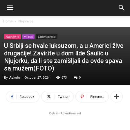
Home
Najnovije
Najnovije
Vijesti
Zanimljivosti
U Srbiji se hvale luksuzom, a u Americi žive
drugačije! Zavirite u dom Ilde Šaulić u
Njujorku, da li ste zamišljali da ovde spava
sa mužem(FOTO)
By
Admin
-
October 27, 2024
673
0
Facebook
Twitter
Pinterest
Oglasi - Advertisement