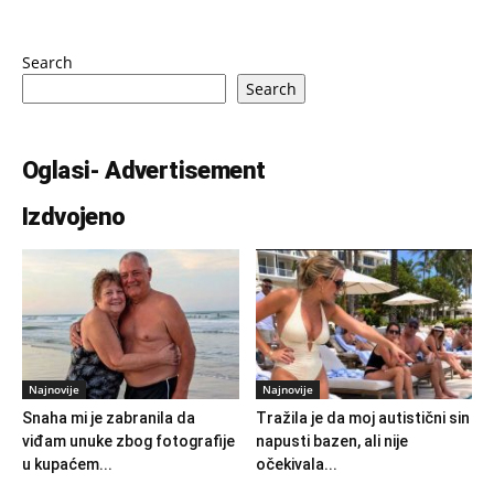
Search
Search
Oglasi- Advertisement
Izdvojeno
Najnovije
Najnovije
Snaha mi je zabranila da
Tražila je da moj autistični sin
viđam unuke zbog fotografije
napusti bazen, ali nije
u kupaćem...
očekivala...