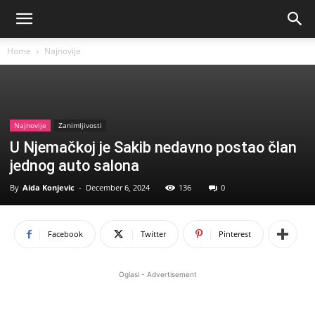
Home
Najnovije
Najnovije
Zanimljivosti
U Njemačkoj je Sakib nedavno postao član
jednog auto salona
By
Aida Konjevic
-
December 6, 2024
136
0
Facebook
Twitter
Pinterest
Oglasi - Advertisement