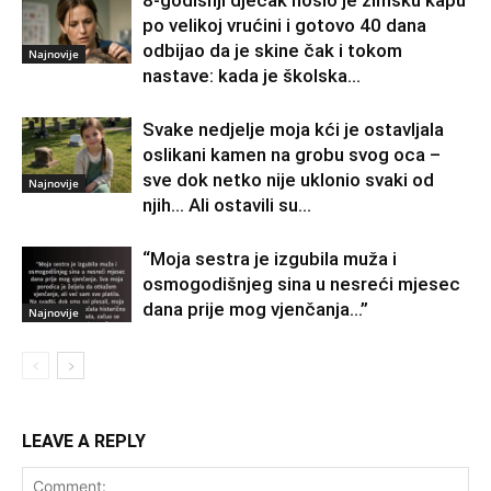
8-godišnji dječak nosio je zimsku kapu
po velikoj vrućini i gotovo 40 dana
odbijao da je skine čak i tokom
Najnovije
nastave: kada je školska...
Svake nedjelje moja kći je ostavljala
oslikani kamen na grobu svog oca –
sve dok netko nije uklonio svaki od
Najnovije
njih… Ali ostavili su...
“Moja sestra je izgubila muža i
osmogodišnjeg sina u nesreći mjesec
dana prije mog vjenčanja…”
Najnovije
LEAVE A REPLY