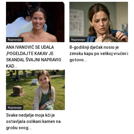
Najnovije
Najnovije
ANA IVANOVIĆ SE UDALA
8-godišnji dječak nosio je
,POGELDAJTE KAKAV JE
zimsku kapu po velikoj vrućini i
SKANDAL ŠVAJNI NAPRAVIO
gotovo...
KAD...
Najnovije
Svake nedjelje moja kći je
ostavljala oslikani kamen na
grobu svog...