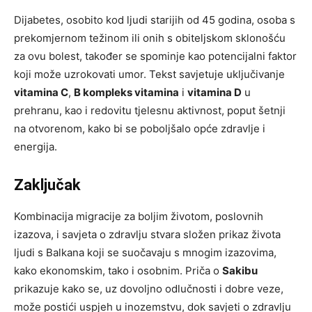
Dijabetes, osobito kod ljudi starijih od 45 godina, osoba s
prekomjernom težinom ili onih s obiteljskom sklonošću
za ovu bolest, također se spominje kao potencijalni faktor
koji može uzrokovati umor. Tekst savjetuje uključivanje
vitamina C
,
B kompleks vitamina
i
vitamina D
u
prehranu, kao i redovitu tjelesnu aktivnost, poput šetnji
na otvorenom, kako bi se poboljšalo opće zdravlje i
energija.
Zaključak
Kombinacija migracije za boljim životom, poslovnih
izazova, i savjeta o zdravlju stvara složen prikaz života
ljudi s Balkana koji se suočavaju s mnogim izazovima,
kako ekonomskim, tako i osobnim. Priča o
Sakibu
prikazuje kako se, uz dovoljno odlučnosti i dobre veze,
može postići uspjeh u inozemstvu, dok savjeti o zdravlju