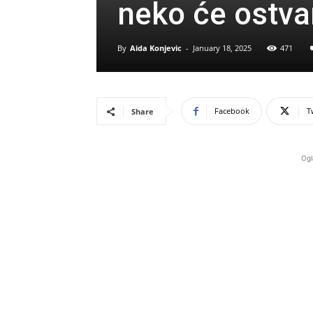
neko će ostva
By
Aida Konjevic
-
January 18, 2025
471
Facebook
T
Share
Ogl