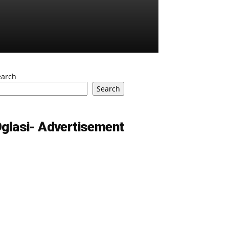
earch
Search
glasi- Advertisement