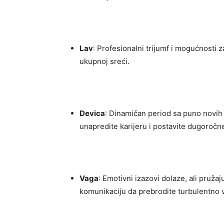
Lav
: Profesionalni trijumf i mogućnosti z
ukupnoj sreći.
Devica
: Dinamičan period sa puno novih pr
unapredite karijeru i postavite dugoročne
Vaga
: Emotivni izazovi dolaze, ali pružaju
komunikaciju da prebrodite turbulentno 