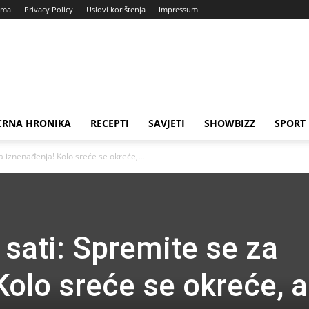
ama
Privacy Policy
Uslovi korištenja
Impressum
CRNA HRONIKA
RECEPTI
SAVJETI
SHOWBIZZ
SPORT
a iznenađenja! Kolo sreće se okreće,...
 sati: Spremite se za
Kolo sreće se okreće, a