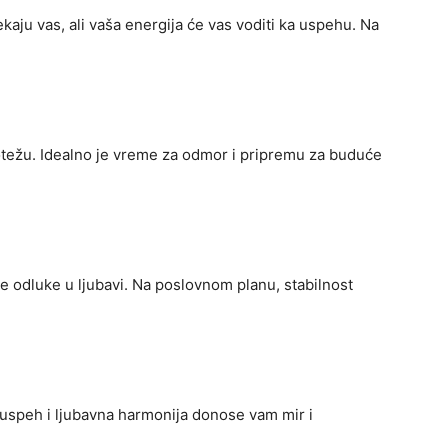
ekaju vas, ali vaša energija će vas voditi ka uspehu. Na
notežu. Idealno je vreme za odmor i pripremu za buduće
ne odluke u ljubavi. Na poslovnom planu, stabilnost
 uspeh i ljubavna harmonija donose vam mir i