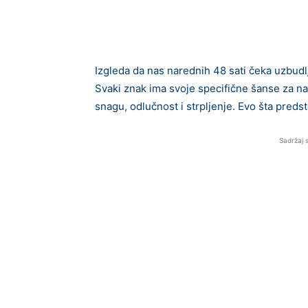
Izgleda da nas narednih 48 sati čeka uzbudlj
Svaki znak ima svoje specifične šanse za na
snagu, odlučnost i strpljenje. Evo šta preds
Sadržaj 