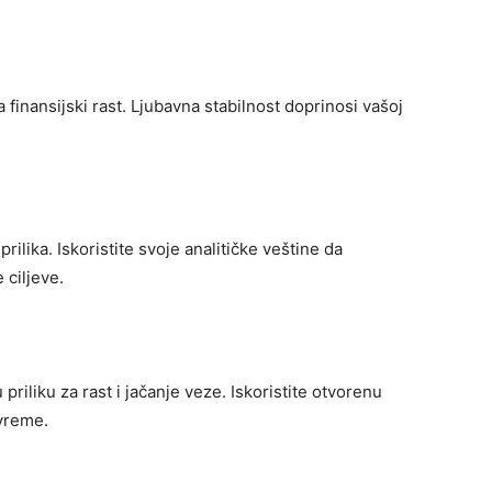
a finansijski rast. Ljubavna stabilnost doprinosi vašoj
ilika. Iskoristite svoje analitičke veštine da
 ciljeve.
 priliku za rast i jačanje veze. Iskoristite otvorenu
vreme.