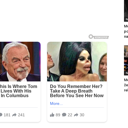
N
Mo
po
na
N
Mo
že
re