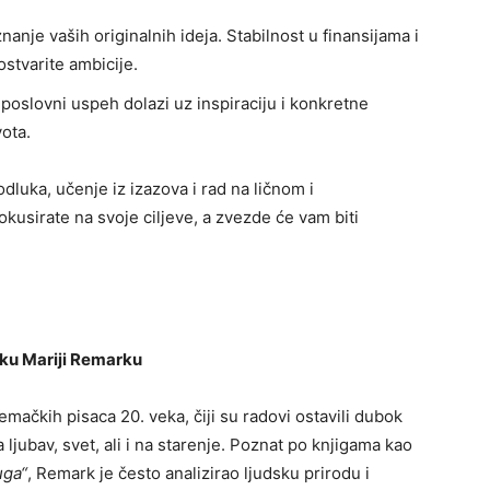
znanje vaših originalnih ideja. Stabilnost u finansijama i
stvarite ambicije.
a poslovni uspeh dolazi uz inspiraciju i konkretne
vota.
dluka, učenje iz izazova i rad na ličnom i
kusirate na svoje ciljeve, a zvezde će vam biti
iku Mariji Remarku
emačkih pisaca 20. veka, čiji su radovi ostavili dubok
a ljubav, svet, ali i na starenje. Poznat po knjigama kao
uga“
, Remark je često analizirao ljudsku prirodu i