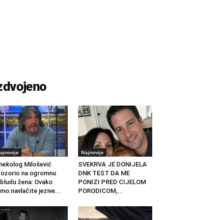
zdvojeno
ajnovije
Najnovije
nekolog Milošević
SVEKRVA JE DONIJELA
ozorio na ogromnu
DNK TEST DA ME
bludu žena: Ovako
PONIZI PRED CIJELOM
mo navlačite jezive...
PORODICOM,...