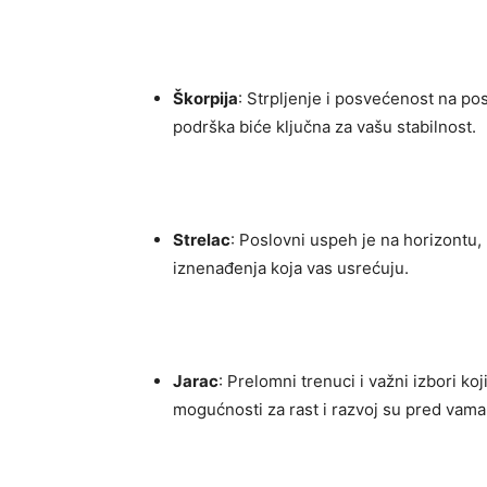
Škorpija
: Strpljenje i posvećenost na p
podrška biće ključna za vašu stabilnost.
Strelac
: Poslovni uspeh je na horizontu, 
iznenađenja koja vas usrećuju.
Jarac
: Prelomni trenuci i važni izbori k
mogućnosti za rast i razvoj su pred vama