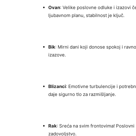
Ovan
: Velike poslovne odluke i izazovi č
ljubavnom planu, stabilnost je ključ.
Bik
: Mirni dani koji donose spokoj i rav
izazove.
Blizanci
: Emotivne turbulencije i potreb
daje sigurno tlo za razmišljanje.
Rak
: Sreća na svim frontovima! Poslovni
zadovoljstvo.