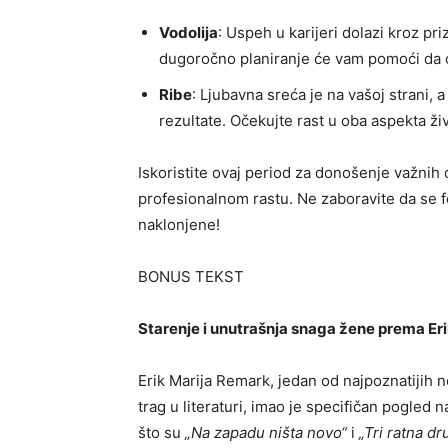
Vodolija
: Uspeh u karijeri dolazi kroz pri
dugoročno planiranje će vam pomoći da o
Ribe
: Ljubavna sreća je na vašoj strani, 
rezultate. Očekujte rast u oba aspekta ži
Iskoristite ovaj period za donošenje važnih o
profesionalnom rastu. Ne zaboravite da se fo
naklonjene!
BONUS TEKST
Starenje i unutrašnja snaga žene prema Er
Erik Marija Remark, jedan od najpoznatijih n
trag u literaturi, imao je specifičan pogled n
što su
„Na zapadu ništa novo“
i
„Tri ratna dr