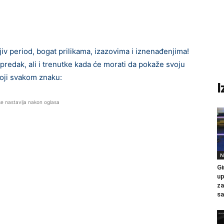
iv period, bogat prilikama, izazovima i iznenađenjima!
predak, ali i trenutke kada će morati da pokaže svoju
toji svakom znaku:
I
se nastavlja nakon oglasa
N
Gi
up
za
sa