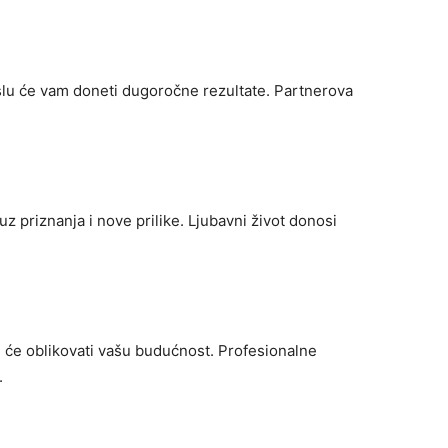
oslu će vam doneti dugoročne rezultate. Partnerova
uz priznanja i nove prilike. Ljubavni život donosi
oji će oblikovati vašu budućnost. Profesionalne
.