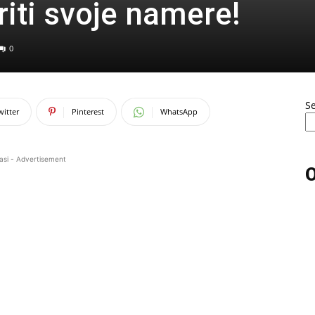
riti svoje namere!
0
S
witter
Pinterest
WhatsApp
asi - Advertisement
O