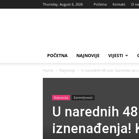
Thursday, August 6, 2026
Početna
Kontakt
O n
Vas
glas
POČETNA
NAJNOVIJE
VIJESTI
Home
Najnovije
U narednih 48 sati: Spremite se z
Najnovije
Zanimljivosti
U narednih 48
iznenađenja! 